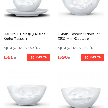
Чашка С Блюдцем Для
Пиала Tassen "Счастье",
Кофе Tassen
(350 Мл), Фарфор
"Вкуснятина", (200 Мл),
Фарфор
Артикул:
TASS14601/TA.
Артикул:
TASS20401/TA.
1590
1390
Купить
Купить
₴
₴