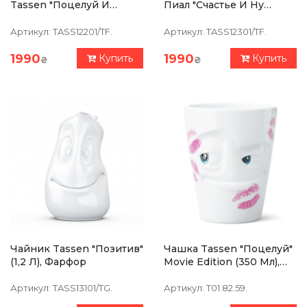
Tassen "Поцелуй И
Пиал "Счастье И Ну
Усмешка", (200 Мл),
Пожалуйста!" (200 Мл),
Фарфор
Фарфор
Артикул:
TASS12201/TF.
Артикул:
TASS12301/TF.
1990
1990
Купить
Купить
₴
₴
Чайник Tassen "Позитив"
Чашка Tassen "Поцелуй"
(1,2 Л), Фарфор
Movie Edition (350 Мл),
Фарфор
Артикул:
TASS13101/TG.
Артикул:
T01.82.59.