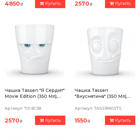
4850
2570
Купить
Купить
₴
₴
Чашка Tassen "Я Сердит"
Чашка Tassen
Movie Edition (350 Мл),
"Вкуснятина" (350 Мл),
Фарфор
Фарфор
Артикул:
T01.81.58.
Артикул:
TASS18601/TS.
2570
1550
Купить
Купить
₴
₴