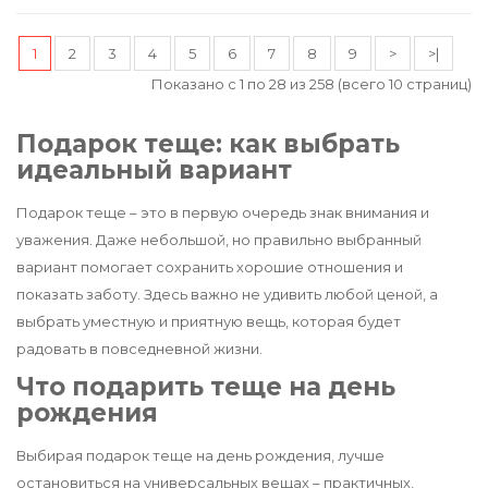
1
2
3
4
5
6
7
8
9
>
>|
Показано с 1 по 28 из 258 (всего 10 страниц)
Подарок теще: как выбрать
идеальный вариант
Подарок теще – это в первую очередь знак внимания и
уважения. Даже небольшой, но правильно выбранный
вариант помогает сохранить хорошие отношения и
показать заботу. Здесь важно не удивить любой ценой, а
выбрать уместную и приятную вещь, которая будет
радовать в повседневной жизни.
Что подарить теще на день
рождения
Выбирая подарок теще на день рождения, лучше
остановиться на универсальных вещах – практичных,