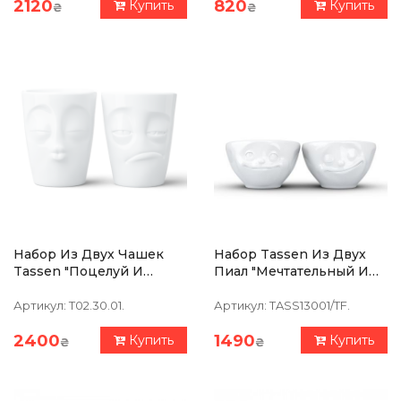
2120
820
Купить
Купить
₴
₴
Набор Из Двух Чашек
Набор Tassen Из Двух
Tassen "Поцелуй И
Пиал "Мечтательный И
Тормоз" (350 Мл), Фарфор
Счастливый" (100 Мл),
Фарфор
Артикул:
T02.30.01.
Артикул:
TASS13001/TF.
2400
1490
Купить
Купить
₴
₴