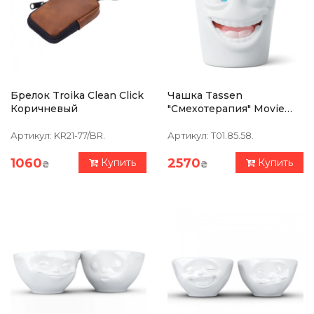
Брелок Troika Clean Click
Чашка Tassen
Коричневый
"Смехотерапия" Movie
Edition (350 Мл), Фарфор
Артикул:
KR21-77/BR.
Артикул:
T01.85.58.
1060
2570
Купить
Купить
₴
₴