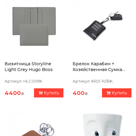
Визитница Storyline
Брелок Карабин +
Light Grey Hugo Boss
Хозяйственная Сумка
Troika С Принтом
Артикул:
HLC009K.
Артикул:
KR21-10/BK.
4400
400
Купить
Купить
₴
₴