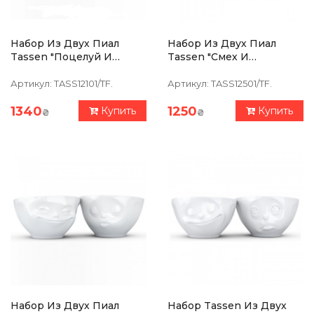
Набор Из Двух Пиал
Набор Из Двух Пиал
Tassen "Поцелуй И
Tassen "Смех И
Усмешка" (100 Мл),
Вкуснятина" (100 Мл),
Фарфор
Фарфор
Артикул:
TASS12101/TF.
Артикул:
TASS12501/TF.
1340
1250
Купить
Купить
₴
₴
Набор Из Двух Пиал
Набор Tassen Из Двух