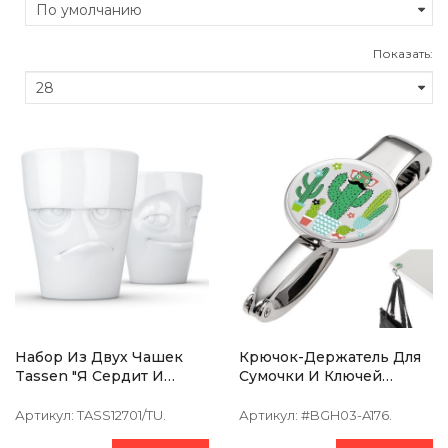
Показать:
Набор Из Двух Чашек
Крючок-Держатель Для
Tassen "Я Сердит И
Сумочки И Ключей
Проказник" (350 Мл),
TROIKA Mr.Mexico
Фарфор
Артикул:
TASS12701/TU.
Артикул:
#BGH03-A176.