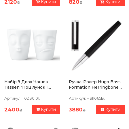
2120
820
Купити
Купити
₴
₴
Набір З Двох Чашок
Ручка-Ролер Hugo Boss
Tassen "Поцілунок І
Formation Herringbone
Тормоз" (350 Мл),
Chrome
Порцеляна
Артикул:
T02.30.01.
Артикул:
HSI1065B.
2400
3880
Купити
Купити
₴
₴