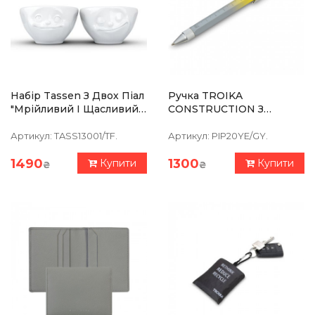
Набір Tassen З Двох Піал
Ручка TROIKA
"Мрійливий І Щасливий"
CONSTRUCTION З
(100 Мл), Порцеляна
Лінійкою, Стилусом,
Плоскою/
Артикул:
TASS13001/TF.
Артикул:
PIP20YE/GY.
Хрестоподібною
Викруткою Та Рівнем,
1490
1300
Купити
Купити
₴
₴
Сіро-Жовта