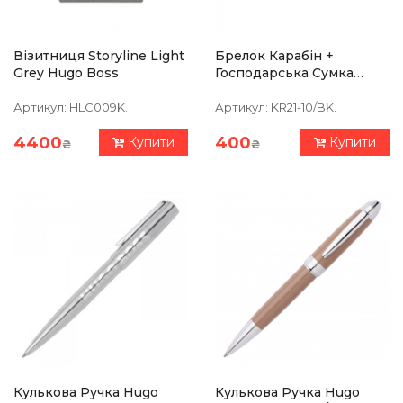
Візитниця Storyline Light
Брелок Карабін +
Grey Hugo Boss
Господарська Сумка
Troika З Принтом
Артикул:
HLC009K.
Артикул:
KR21-10/BK.
4400
400
Купити
Купити
₴
₴
Кулькова Ручка Hugo
Кулькова Ручка Hugo