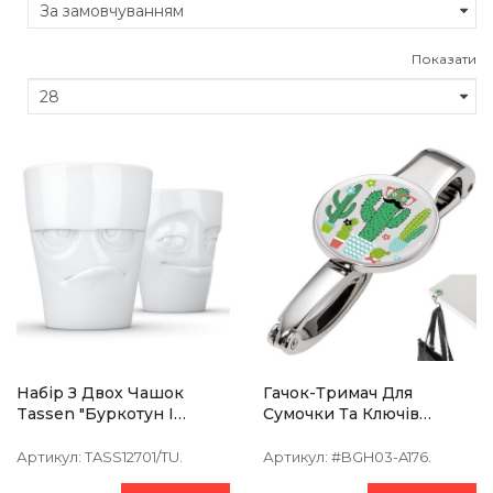
Показати
Набір З Двох Чашок
Гачок-Тримач Для
Tassen "Буркотун І
Сумочки Та Ключів
Пустунчик" (350 Мл),
TROIKA Mr.Mexico
Порцеляна
Артикул:
TASS12701/TU.
Артикул:
#BGH03-A176.