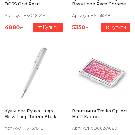
BOSS Grid Pearl
Boss Loop Pace Chrome
Артикул:
HSQ4834F.
Артикул:
HSL5654B.
4880
5350
Купити
Купити
₴
₴
Кулькова Ручка Hugo
Візитниця Troika Op-Art
Boss Loop Totem Black
На 11 Карток
Артикул:
HSY5764B.
Артикул:
CDC02-A080.