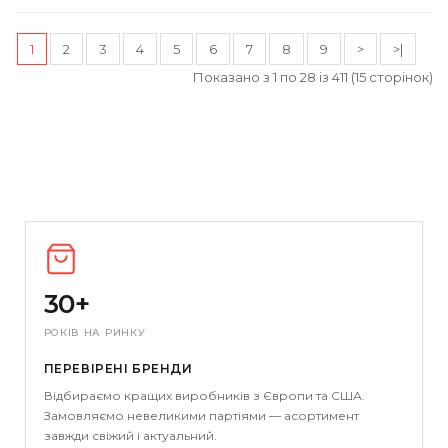
1
2
3
4
5
6
7
8
9
>
>|
Показано з 1 по 28 із 411 (15 сторінок)
30+
РОКІВ НА РИНКУ
ПЕРЕВІРЕНІ БРЕНДИ
Відбираємо кращих виробників з Європи та США.
Замовляємо невеликими партіями — асортимент
завжди свіжий і актуальний.