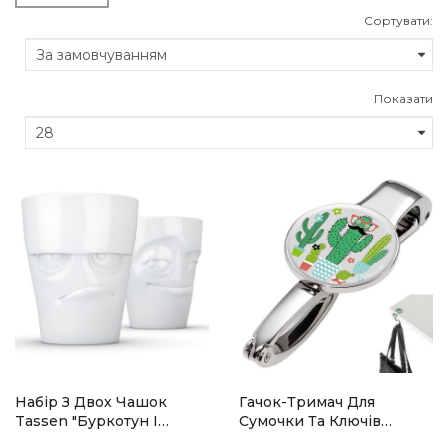
Сортувати:
Показати
Набір З Двох Чашок
Гачок-Тримач Для
Tassen "Буркотун І
Сумочки Та Ключів
Пустунчик" (350 Мл),
TROIKA Mr.Mexico