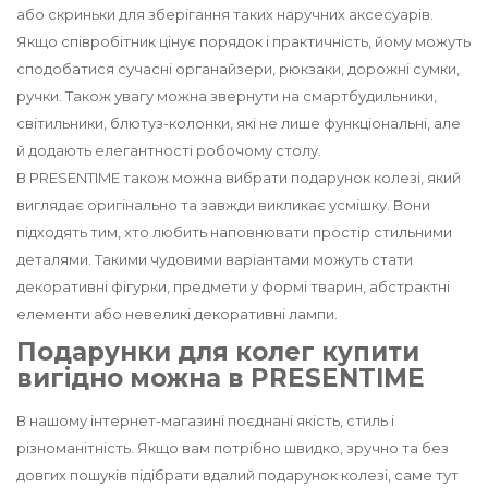
або скриньки для зберігання таких наручних аксесуарів.
Якщо співробітник цінує порядок і практичність, йому можуть
сподобатися сучасні органайзери, рюкзаки, дорожні сумки,
ручки. Також увагу можна звернути на смартбудильники,
світильники, блютуз-колонки, які не лише функціональні, але
й додають елегантності робочому столу.
В PRESENTIME також можна вибрати подарунок колезі, який
виглядає оригінально та завжди викликає усмішку. Вони
підходять тим, хто любить наповнювати простір стильними
деталями. Такими чудовими варіантами можуть стати
декоративні фігурки, предмети у формі тварин, абстрактні
елементи або невеликі декоративні лампи.
Подарунки для колег купити
вигідно можна в PRESENTIME
В нашому інтернет-магазині поєднані якість, стиль і
різноманітність. Якщо вам потрібно швидко, зручно та без
довгих пошуків підібрати вдалий подарунок колезі, саме тут