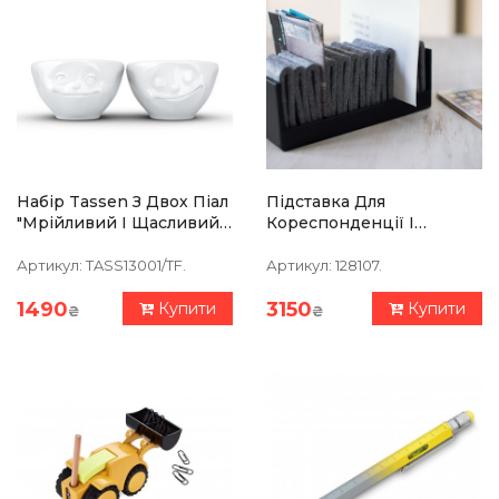
Набір Tassen З Двох Піал
Підставка Для
"Мрійливий І Щасливий"
Кореспонденції І
(100 Мл), Порцеляна
Паперів Philippi Giorgio
Артикул:
TASS13001/TF.
Артикул:
128107.
1490
3150
Купити
Купити
₴
₴