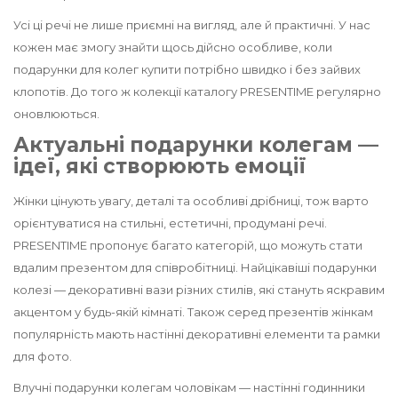
Усі ці речі не лише приємні на вигляд, але й практичні. У нас
кожен має змогу знайти щось дійсно особливе, коли
подарунки для колег купити потрібно швидко і без зайвих
клопотів. До того ж колекції каталогу PRESENTIME регулярно
оновлюються.
Актуальні подарунки колегам —
ідеї, які створюють емоції
Жінки цінують увагу, деталі та особливі дрібниці, тож варто
орієнтуватися на стильні, естетичні, продумані речі.
PRESENTIME пропонує багато категорій, що можуть стати
вдалим презентом для співробітниці. Найцікавіші подарунки
колезі — декоративні вази різних стилів, які стануть яскравим
акцентом у будь-якій кімнаті. Також серед презентів жінкам
популярність мають настінні декоративні елементи та рамки
для фото.
Влучні подарунки колегам чоловікам — настінні годинники