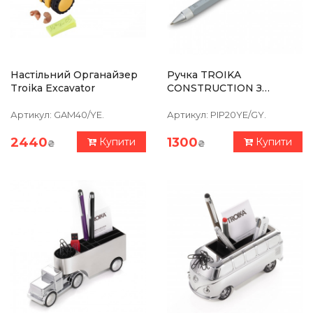
Настільний Органайзер
Ручка TROIKA
Troika Excavator
CONSTRUCTION З
Лінійкою, Стилусом,
Плоскою/
Артикул:
GAM40/YE.
Артикул:
PIP20YE/GY.
Хрестоподібною
Викруткою Та Рівнем,
2440
1300
Купити
Купити
₴
₴
Сіро-Жовта