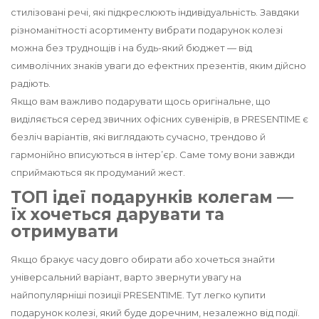
стилізовані речі, які підкреслюють індивідуальність. Завдяки
різноманітності асортименту вибрати подарунок колезі
можна без труднощів і на будь-який бюджет — від
символічних знаків уваги до ефектних презентів, яким дійсно
радіють.
Якщо вам важливо подарувати щось оригінальне, що
виділяється серед звичних офісних сувенірів, в PRESENTIME є
безліч варіантів, які виглядають сучасно, трендово й
гармонійно вписуються в інтер’єр. Саме тому вони завжди
сприймаються як продуманий жест.
ТОП ідеї подарунків колегам —
їх хочеться дарувати та
отримувати
Якщо бракує часу довго обирати або хочеться знайти
універсальний варіант, варто звернути увагу на
найпопулярніші позиції PRESENTIME. Тут легко купити
подарунок колезі, який буде доречним, незалежно від події.