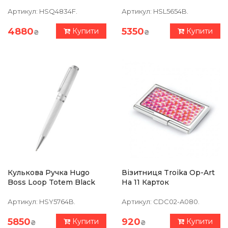
Артикул:
HSQ4834F.
Артикул:
HSL5654B.
4880
5350
Купити
Купити
₴
₴
Кулькова Ручка Hugo
Візитниця Troika Op-Art
Boss Loop Totem Black
На 11 Карток
Артикул:
HSY5764B.
Артикул:
CDC02-A080.
5850
920
Купити
Купити
₴
₴