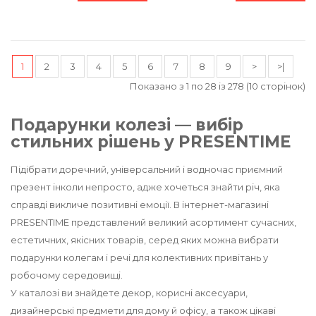
1
2
3
4
5
6
7
8
9
>
>|
Показано з 1 по 28 із 278 (10 сторінок)
Подарунки колезі — вибір
стильних рішень у PRESENTIME
Підібрати доречний, універсальний і водночас приємний
презент інколи непросто, адже хочеться знайти річ, яка
справді викличе позитивні емоції. В інтернет-магазині
PRESENTIME представлений великий асортимент сучасних,
естетичних, якісних товарів, серед яких можна вибрати
подарунки колегам і речі для колективних привітань у
робочому середовищі.
У каталозі ви знайдете декор, корисні аксесуари,
дизайнерські предмети для дому й офісу, а також цікаві