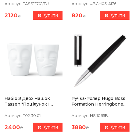
Порцеляна
Артикул:
TASS12701/TU.
Артикул:
#BGH03-A176.
2120
820
Купити
Купити
₴
₴
Набір З Двох Чашок
Ручка-Ролер Hugo Boss
Tassen "Поцілунок І
Formation Herringbone
Тормоз" (350 Мл),
Chrome
Порцеляна
Артикул:
T02.30.01.
Артикул:
HSI1065B.
2400
3880
Купити
Купити
₴
₴