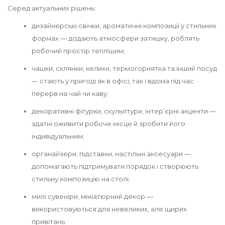
Серед актуальних рішень:
дизайнерські свічки, ароматичні композиції у стильних
формах — додають атмосфери затишку, роблять
робочий простір теплішим;
чашки, склянки, келихи, термогорнятка та інший посуд
— стають у пригоді як в офісі, так і вдома під час
перерв на чай чи каву;
декоративні фігурки, скульптури, інтер’єрні акценти —
здатні оживити робоче місце й зробити його
індивідуальним;
органайзери, підставки, настільні аксесуари —
допомагають підтримувати порядок і створюють
стильну композицію на столі;
милі сувеніри, мініатюрний декор —
використовуються для невеликих, але щирих
привітань.