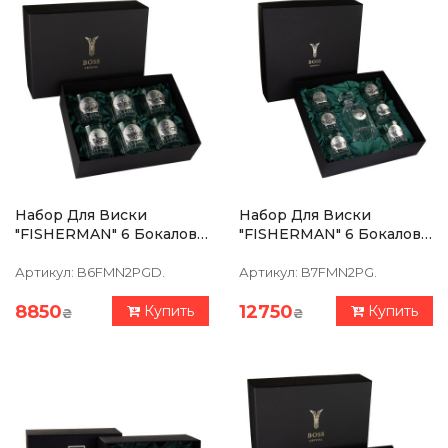
Набор Для Виски
Набор Для Виски
"FISHERMAN" 6 Бокалов
"FISHERMAN" 6 Бокалов
360 Мл, Хрусталь С
360 Мл, Графин 750 Мл,
Платиной, Изображение
Хрусталь С Платиной,
Артикул:
B6FMN2PGD.
Артикул:
B7FMN2PG.
Из Серебра С Позолотой
Изображение Из
Серебра С Позлотой
8850
12750
Купить
Купить
₴
₴