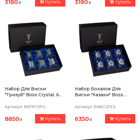
3180
3180
Купить
Купить
₴
₴
Набор Для Виски
Набор Бокалов Для
"Тризуб" Boss Crystal, 6
Виски "Казаки" Boss
Бокалов, Серебро,
Crystal, 6 Бокалов,
Золото, Хрусталь
Серебро, Хрусталь
Артикул:
B6TRY2PG.
Артикул:
B6KOZ1XS.
8850
6350
Купить
Купить
₴
₴