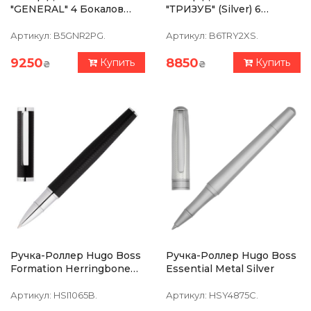
"GENERAL" 4 Бокалов
"ТРИЗУБ" (silver) 6
360 Мл, Графин 750 Мл,
Бокалов 360 Мл, Чистый
Хрусталь С Платиной,
Хрусталь, Изображение
Артикул:
B5GNR2PG.
Артикул:
B6TRY2XS.
Изображение Из
Из Серебра
Серебра
9250
8850
Купить
Купить
₴
₴
Ручка-Роллер Hugo Boss
Ручка-Роллер Hugo Boss
Formation Herringbone
Essential Metal Silver
Chrome
Артикул:
HSI1065B.
Артикул:
HSY4875C.