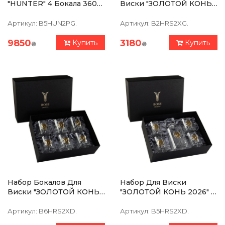
"HUNTER" 4 Бокала 360
Виски "ЗОЛОТОЙ КОНЬ
Мл, Графин 750 Мл,
2026" Boss Crystal, 2
Хрусталь С Платиной,
Бокала, Серебро, Золото,
Артикул:
B5HUN2PG.
Артикул:
B2HRS2XG.
Изображение Из
Чистый Хрусталь
Серебра Из
9850
3180
Купить
Купить
₴
₴
Набор Бокалов Для
Набор Для Виски
Виски "ЗОЛОТОЙ КОНЬ
"ЗОЛОТОЙ КОНЬ 2026" 5
2026" Boss Crystal, 6
Предметов, Графин, 4
Бокалов, Серебро,
Бокала, Серебро, Золото,
Артикул:
B6HRS2XD.
Артикул:
B5HRS2XD.
Золото, Чистый
Чистый Хрусталь (без