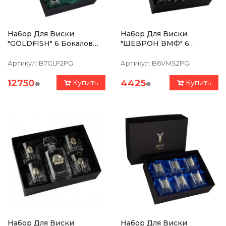
Набор Для Виски
Набор Для Виски
"GOLDFISH" 6 Бокалов
"ШЕВРОН ВМФ" 6
360 Мл, Графин 750 Мл,
Бокалов 360 Мл,
Хрусталь С Платиной,
Хрусталь С Платиной,
Артикул:
B7GLF2PG.
Артикул:
B6VMS2PG.
Изображение Из
Изображение Из
Серебра С Позолотой
Серебра С Позолотой
12750
4425
Купить
Купить
₴
₴
Набор Для Виски
Набор Для Виски