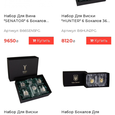
Набор Для Вина
Набор Для Виски
"SENATOR" 6 Бокалов
"HUNTER" 6 Бокалов 360
300 Мл, Хрусталь С
Мл, Хрусталь С Платиной,
Платиной, Изображение
Изображение Из
Артикул:
B66SEN5PG.
Артикул:
B6HUN2PG.
Из Серебра С Позолотой
Серебра С Позолотой
9650
8120
Купить
Купить
₴
₴
Набор Для Виски
Набор Бокалов Для