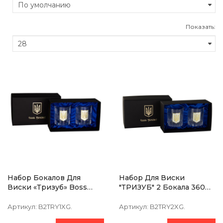
Показать:
Набор Бокалов Для
Набор Для Виски
Виски «Тризуб» Boss
"ТРИЗУБ" 2 Бокала 360
Crystal, 2 Бокала,
Мл.,чистый Хрусталь,
Серебро, Золото,
Изображение Из
Артикул:
B2TRY1XG.
Артикул:
B2TRY2XG.
Хрусталь
Серебра С Позолотой