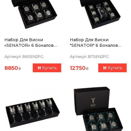
Набор Для Виски
Набор Для Виски
«SENATOR» 6 Бокалов
"SENATOR" 6 Бокалов
360 Мл, Хрусталь С
360 Мл, Графин 750 Мл,
Платиной, Серебро
Хрусталь С Платиной,
Артикул:
B6SEN2PG.
Артикул:
B7SEN2PG.
Накладки С Позолотой
Изображение Из
Серебра
8850
12750
Купить
Купить
₴
₴