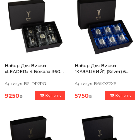
Набор Для Виски
Набор Для Виски
«LEADER» 4 Бокала 360
"КАЗАЦКИЙ", (silver) 6
Мл, Графин 750 Мл,
Бокалов 360 Мл, Чистый
Хрусталь С Платиной,
Хрусталь, Изображение
Артикул:
B5LDR2PG.
Артикул:
B6KOZ2XS.
Накладки Серебро
Из Серебра
9250
5750
Купить
Купить
₴
₴