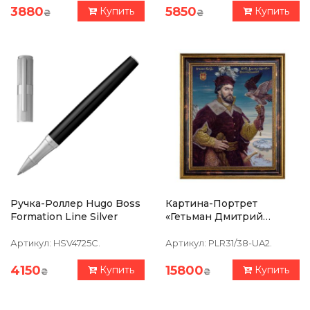
3880
5850
Купить
Купить
₴
₴
Ручка-Роллер Hugo Boss
Картина-Портрет
Formation Line Silver
«Гетьман Дмитрий
Вишневецкий» 39х47см
Артикул:
HSV4725C.
Артикул:
PLR31/38-UA2.
4150
15800
Купить
Купить
₴
₴