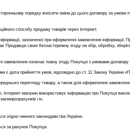
торонньому порядку вносити зміни до цього договору за умови поп
нційного способу продажу товарів через Інтернет.
 інформації, зазначеної при оформленні замовлення інформації. П
є Продавцю свою беззастережну згоду на збір, обробку, зберіга
і замовлення означає повну згоду Покупця з умовами договору к
ми є дата прийняття умов, відповідно до ст. 11 Закону України 
переднього перегляду товару, а також для оформлення замовлен
ю. Інтернет-магазин використовує інформацію про Покупця виклю
заєморозрахунків і ін.
ся згідно чинного законодавства України.
ься за рахунок Покупця.