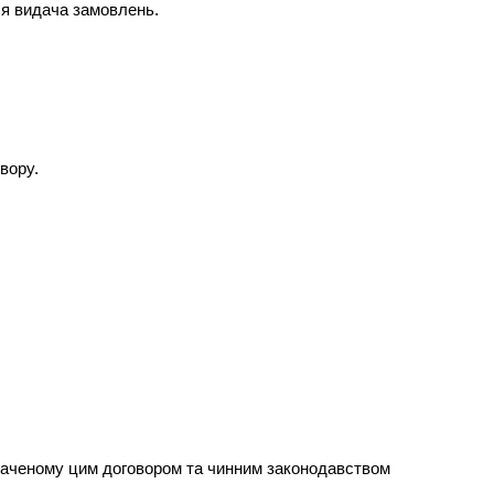
ься видача замовлень.
вору.
дбаченому цим договором та чинним законодавством 