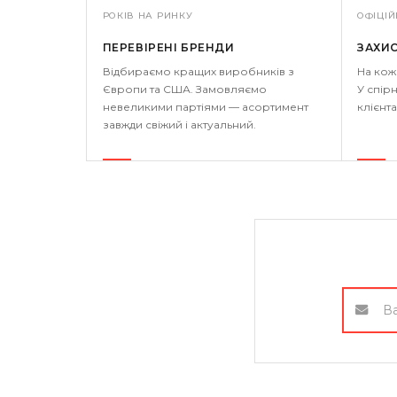
РОКІВ НА РИНКУ
ОФІЦІЙ
ПЕРЕВІРЕНІ БРЕНДИ
ЗАХИ
Відбираємо кращих виробників з
На кож
Європи та США. Замовляємо
У спірн
невеликими партіями — асортимент
клієнта
завжди свіжий і актуальний.