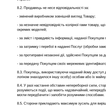
8.2. Продавець не несе відповідальності за:
- змінений виробником зовнішній вигляд Товару;
- за незначне невідповідність колірної гами товару, що
окремих моделей;
- за зміст і правдивість інформації, наданої Покупце
- за затримку і перебої в наданні Послуг (обробки за
- за протиправні незаконні дії, здійснені Покупцем за
- за передачу Покупцем своїх мережевих ідентифікатор
8.3. Покупець, використовуючи наданий йому доступ до 
логіном знаходилося іншу особу) особам або їх майн
8.4. У разі настання обставин непереборної сили, сто
розуміються події, що мають надзвичайний, непередба
могли передбачити і запобігти розумними способами.
8.5. Сторони прикладають максимум зусиль для вирі