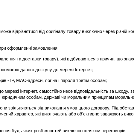
 може відрізнятися від оригіналу товару виключно через різній ко
м при оформленні замовлення;
мовлення та доставки товару), які відбуваються з причин, що зн
 допомогою даного доступу до мережі Інтернет;
ів - IP, MAC-адреси, логіна і пароля третім особам;
мережі Інтернет, самостійно несе відповідальність за шкоду, зап
у, юридичним особам, державі чи моральним принципам морально
рони звільняються від виконання умов цього договору. Під обста
чений характер, які виключають або об'єктивно заважають викон
шення будь-яких розбіжностей виключно шляхом переговорів.