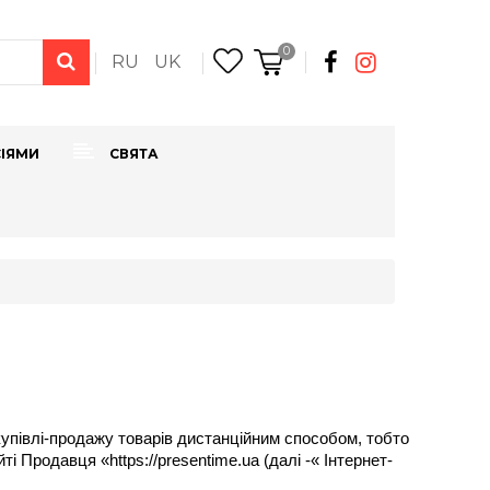
0
RU
UK
СІЯМИ
СВЯТА
півлі-продажу товарів дистанційним способом, тобто 
і Продавця «https://presentime.ua (далі -« Інтернет-