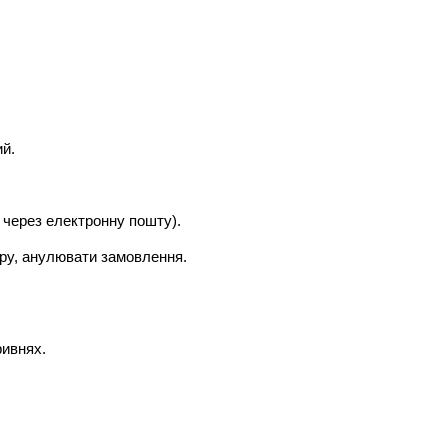
ий.
о через електронну пошту).
вару, анулювати замовлення.
ривнях.