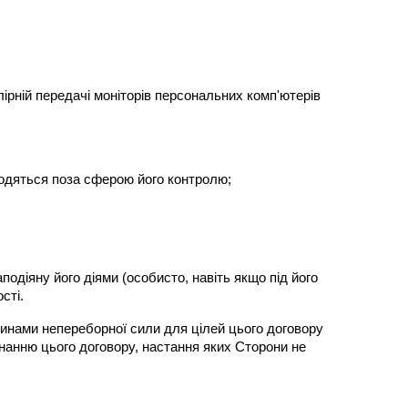
лірній передачі моніторів персональних комп'ютерів 
аходяться поза сферою його контролю;
одіяну його діями (особисто, навіть якщо під його 
сті.
винами непереборної сили для цілей цього договору 
анню цього договору, настання яких Сторони не 