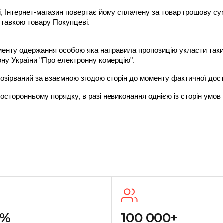
і, Інтернет-магазин повертає йому сплачену за товар грошову с
ставкою товару Покупцеві.
нту одержання особою яка направила пропозицію укласти такий до
ну України "Про електронну комерцію".
ти розірваний за взаємною згодою сторін до моменту фактичної д
носторонньому порядку, в разі невиконання однією із сторін умо
0%
100 000+