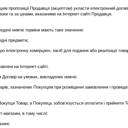
цем пропозиції Продавця (акцептом) укласти електронний договір
оки та за цінами, вказаними на Інтернет-сайті Продавця.
аведені нижче терміни мають таке значення:
ідні предмети;
«про електронну комерцію», засіб для подання або реалізації тов
авлені на Інтернет-сайті.
 Договір на умовах, викладених нижче.
варів, зазначених Покупцем при розміщенні замовлення і проведе
Покупця Товар, а Покупець зобов'язується оплатити і прийняти Т
-магазині, в тому числі:
зині;