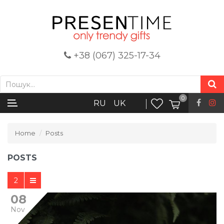
+38 (067) 325-17-34
0
RU
UK
Home
Posts
POSTS
2
08
Nov