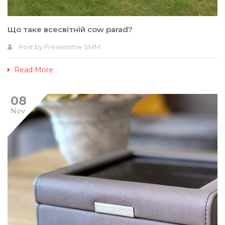
Що таке всесвітній cow parad?
Post by
Presentime SMM
Read More
08
Nov