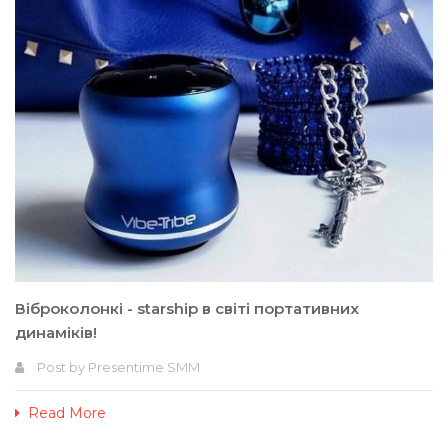
Віброколонкі - starship в світі портативних
динаміків!
Post by
Presentime SMM
Read More