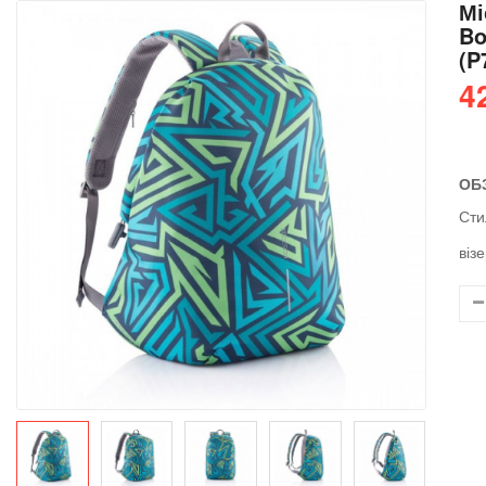
Мі
Bo
(P
4
ОБ
Сти
віз