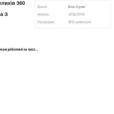
елихів 360
Бренд:
Boss Crystal
а З
Модель:
B7GLF2PG
Распродаж
В наявтості
кам риболовлі на числ...