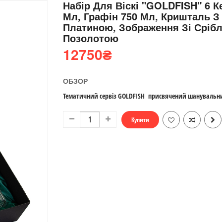
Набір Для Віскі "GOLDFISH" 6 К
Мл, Графін 750 Мл, Кришталь З
Платиною, Зображення Зі Срібл
Позолотою
12750
₴
ОБЗОР
Тематичний сервіз GOLDFISH присвячений шанувальни