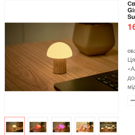
Св
Gi
Su
1
ОБ
Ця
«А
до
мі