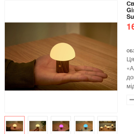
Св
Gi
Su
1
ОБ
Ця
«А
до
мі