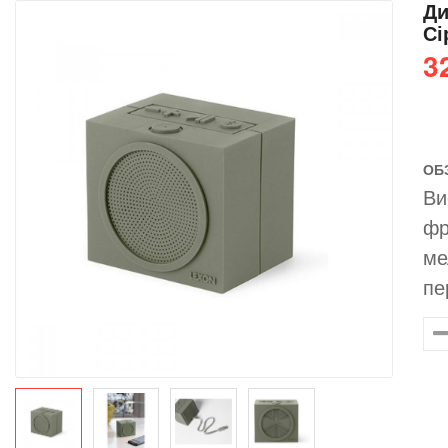
Ди
Сі
3
ОБ
Ви
фр
ме
пе