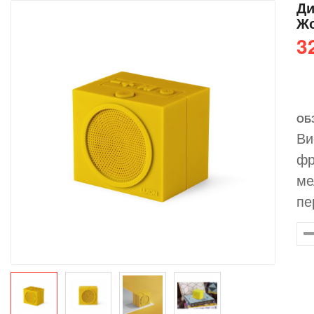
Ди
Ж
3
ОБ
Ви
фр
ме
пе