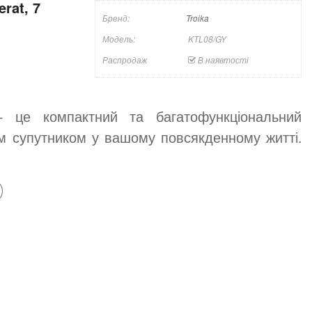
rat, 7
Бренд:
Troika
Модель:
KTL08/GY
Распродаж
В наявтості
 це компактний та багатофункціональний
им супутником у вашому повсякденному житті.