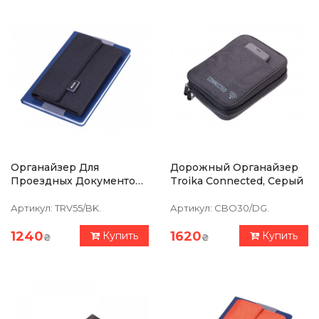
Органайзер Для
Дорожный Органайзер
Проездных Документов
Troika Connected, Серый
С Магнитным Замком
Troika REISEBURO
Артикул:
TRV55/BK.
Артикул:
CBO30/DG.
Черно-Серый
1240
1620
Купить
Купить
₴
₴