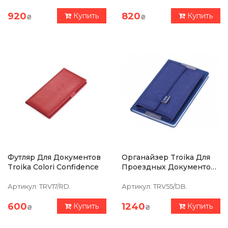
920
820
Купить
Купить
₴
₴
Футляр Для Документов
Органайзер Troika Для
Troika Colori Confidence
Проездных Документов
С Магнитным Замком
REISEBURO Сине-Серый
Артикул:
TRV17/RD.
Артикул:
TRV55/DB.
600
1240
Купить
Купить
₴
₴