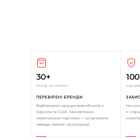
30+
10
РОКІВ НА РИНКУ
ОФІЦІЙ
ПЕРЕВІРЕНІ БРЕНДИ
ЗАХИ
Відбираємо кращих виробників з
На кож
Європи та США. Замовляємо
У спірн
невеликими партіями — асортимент
клієнта
завжди свіжий і актуальний.