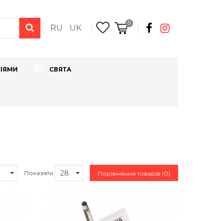
0
RU
UK
СІЯМИ
СВЯТА
Показати
Порівняння товарів (0)