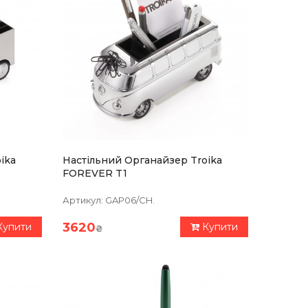
ika
Настільний Органайзер Troika
FOREVER T1
Артикул:
GAP06/CH.
3620
Купити
Купити
₴