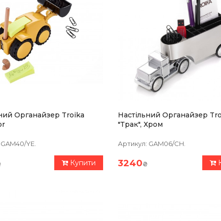
ний Органайзер Troika
Настільний Органайзер Tro
or
"Трак", Хром
GAM40/YE.
Артикул:
GAM06/CH.
3240
Купити
₴
₴