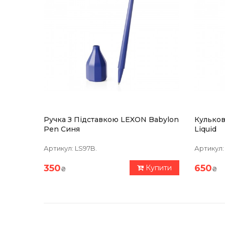
Ручка З Підставкою LEXON Babylon
Кульков
Pen Синя
Liquid
Артикул:
LS97B.
Артикул:
350
650
Купити
₴
₴