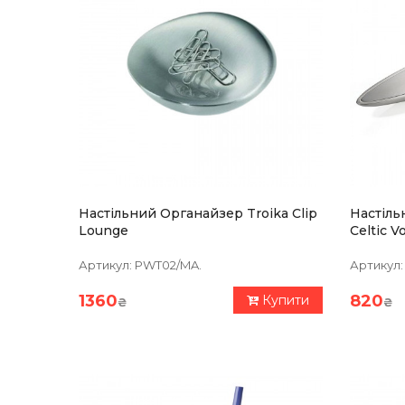
Настільний Органайзер Troika Clip
Настіль
Lounge
Celtic 
Артикул:
PWT02/MA.
Артикул:
1360
820
Купити
₴
₴