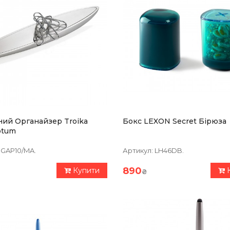
ний Органайзер Troika
Бокс LEXON Secret Бірюза
Votum
GAP10/MA.
Артикул:
LH46DB.
890
Купити
₴