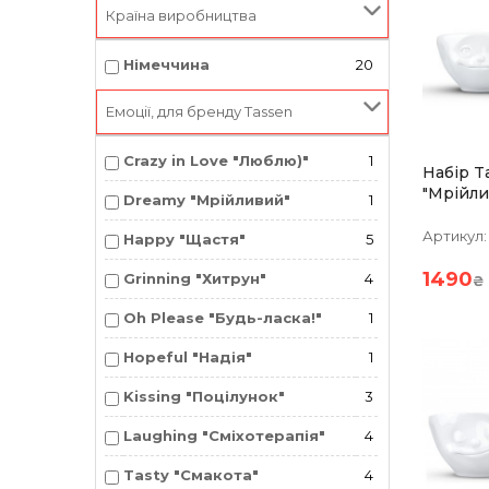
Країна виробництва
Німеччина
20
Емоції, для бренду Tassen
Crazy in Love "Люблю)"
1
Набір T
"Мрійли
Dreamy "Мрійливий"
1
(100 Мл
Артикул:
Happy "Щастя"
5
1490
Grinning "Хитрун"
4
₴
Oh Please "Будь-ласка!"
1
Hopeful "Надія"
1
Kissing "Поцілунок"
3
Laughing "Сміхотерапія"
4
Tasty "Смакота"
4