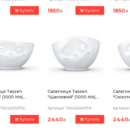
1850
1850
Купити
Купити
₴
₴
ця Tassen
Салатниця Tassen
Салатн
 (1000 Мл),
"Щасливий" (1000 Мл),
"Сміхот
яна
Фарфор
Порцел
TASS22101/TA.
Артикул:
TASS22401/TA.
Артикул:
2440
2440
Купити
Купити
₴
₴