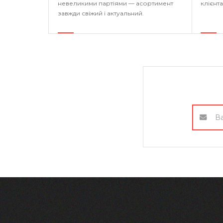
невеликими партіями — асортимент
клієнта
завжди свіжий і актуальний.