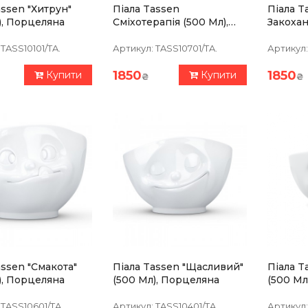
assen "Хитрун"
Піала Tassen
Піала T
), Порцеляна
Сміхотерапія (500 Мл),
Закохан
Порцеляна
Порцел
TASS10101/TA.
Артикул:
TASS10701/TA.
Артикул:
1850
1850
Купити
Купити
₴
₴
assen "Смакота"
Піала Tassen "Щасливий"
Піала T
), Порцеляна
(500 Мл), Порцеляна
(500 Мл
TASS10601/TA.
Артикул:
TASS10401/TA.
Артикул: