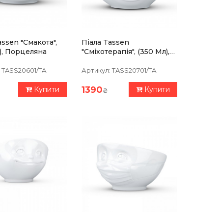
assen "Смакота",
Піала Tassen
), Порцеляна
"Сміхотерапія", (350 Мл),
Порцеляна
TASS20601/TA.
Артикул:
TASS20701/TA.
1390
Купити
Купити
₴