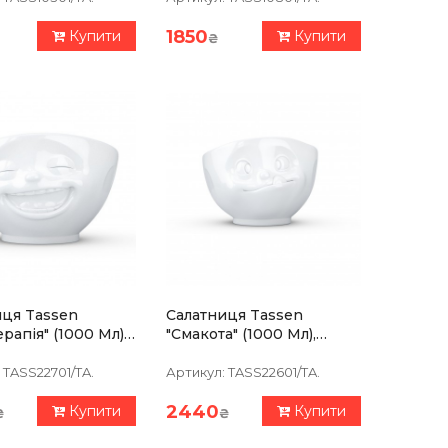
1850
Купити
Купити
₴
иця Tassen
Салатниця Tassen
ерапія" (1000 Мл),
"Смакота" (1000 Мл),
яна
Порцеляна
TASS22701/TA.
Артикул:
TASS22601/TA.
2440
Купити
Купити
₴
₴