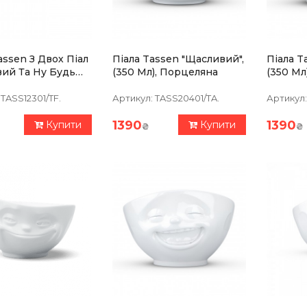
assen З Двох Піал
Піала Tassen "Щасливий",
Піала T
ий Та Ну Будь
(350 Мл), Порцеляна
(350 Мл
(200 Мл),
яна
TASS12301/TF.
Артикул:
TASS20401/TA.
Артикул:
1390
1390
Купити
Купити
₴
₴