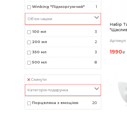
Winking "Підморгуючий"
1
Об'єм чашки
Набір T
"Щаслив
100 мл
3
Ласка!" 
Порцел
Артикул:
200 мл
2
1990
350 мл
3
₴
500 мл
8
Скинути
Категорія подарунка
Порцеляна з емоцією
20