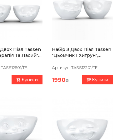
 Двох Піал Tassen
Набір З Двох Піал Tassen
ерапія Та Ласий"
"Цьомчик І Хитрун",
), Порцеляна
(200мл), Порцеляна
TASS12501/TF.
Артикул:
TASS12201/TF.
1990
Купити
Купити
₴