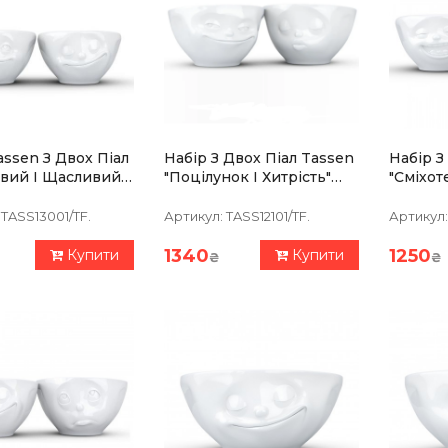
assen З Двох Піал
Набір З Двох Піал Tassen
Набір З
вий І Щасливий"
"Поцілунок І Хитрість"
"Сміхот
), Порцеляна
(100 Мл), Порцеляна
(100 Мл
TASS13001/TF.
Артикул:
TASS12101/TF.
Артикул:
1340
1250
Купити
Купити
₴
₴