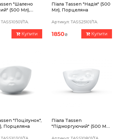
assen "Шалено
Піала Tassen "Надія" (500
ий" (500 Мл),
Мл), Порцеляна
яна
TASS10501/TA.
Артикул:
TASS25101/TA.
1850
Купити
Купити
₴
assen "Поцілунок",
Піала Tassen
), Порцеляна
"Підморгуючий" (500 Мл),
Порцеляна
TASS10301/TA.
Артикул:
TASS10801/TA.