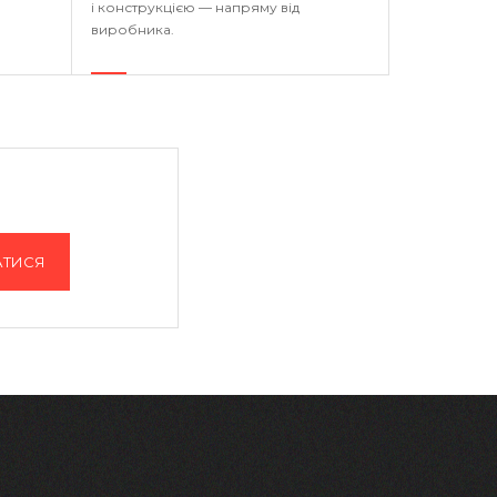
і конструкцією — напряму від
виробника.
АТИСЯ