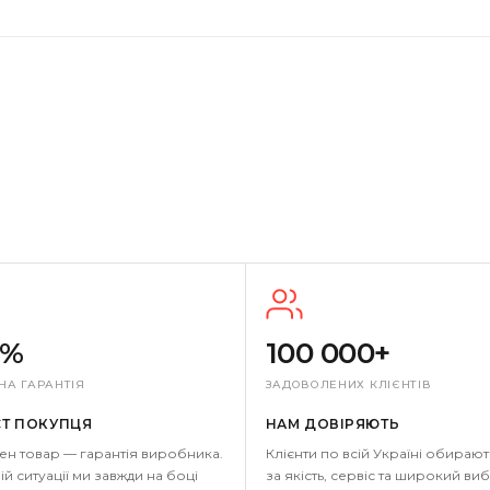
0%
100 000+
НА ГАРАНТІЯ
ЗАДОВОЛЕНИХ КЛІЄНТІВ
СТ ПОКУПЦЯ
НАМ ДОВІРЯЮТЬ
ен товар — гарантія виробника.
Клієнти по всій Україні обирают
ій ситуації ми завжди на боці
за якість, сервіс та широкий виб