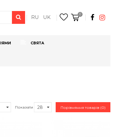
0
RU
UK
СІЯМИ
СВЯТА
Показати
Порівняння товарів (0)