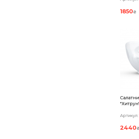
1850
₴
Салатни
"Хитрун"
Порцел
Артикул:
2440