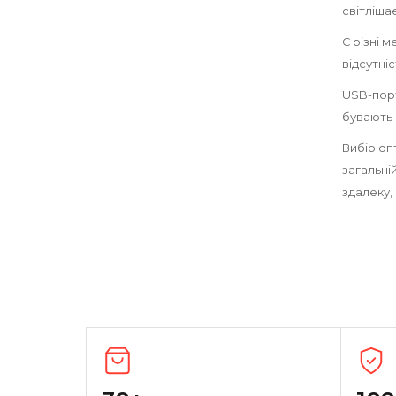
світліша
Є різні 
відсутні
USB-порт
бувають 
Вибір оп
загальній
здалеку,