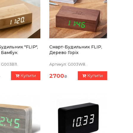
удильник "FLIP",
Смарт-Будильник FLIP,
 Бамбук
Дерево Горіх
G003B11.
Артикул:
G003W8.
2700
Купити
Купити
₴
₴