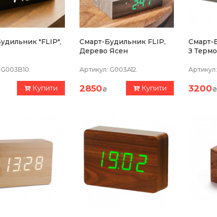
удильник "FLIP",
Смарт-Будильник FLIP,
Смарт-
Дерево Ясен
З Терм
Ясен
G003B10.
Артикул:
G003A12.
Артикул:
2850
3200
Купити
Купити
₴
₴