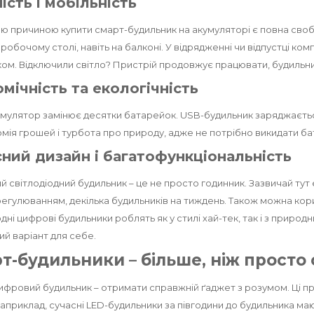
ість і мобільність
 причиною купити смарт-будильник на акумуляторі є повна своб
а робочому столі, навіть на балконі. У відрядженні чи відпустці к
ом. Відключили світло? Пристрій продовжує працювати, будильн
мічність та екологічність
мулятор замінює десятки батарейок. USB-будильник заряджається
мія грошей і турбота про природу, адже не потрібно викидати б
ний дизайн і багатофункціональність
 світлодіодний будильник – це не просто годинник. Зазвичай тут 
регулюванням, декілька будильників на тиждень. Також можна ко
одні цифрові будильники роблять як у стилі хай-тек, так і з приро
й варіант для себе.
т-будильники – більше, ніж просто
ифровий будильник – отримати справжній ґаджет з розумом. Ці пр
Наприклад, сучасні LED-будильники за півгодини до будильника маю