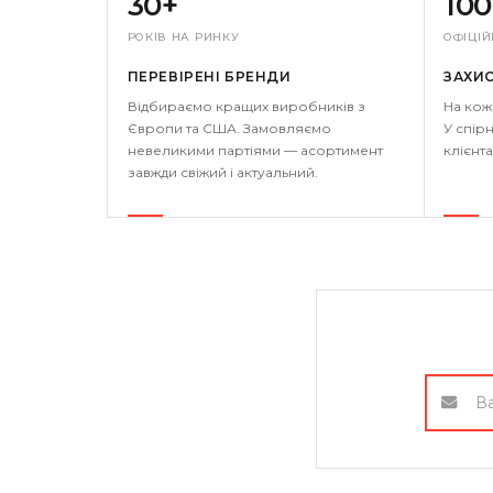
30+
10
РОКІВ НА РИНКУ
ОФІЦІЙ
ПЕРЕВІРЕНІ БРЕНДИ
ЗАХИ
Відбираємо кращих виробників з
На кож
Європи та США. Замовляємо
У спірн
невеликими партіями — асортимент
клієнта
завжди свіжий і актуальний.