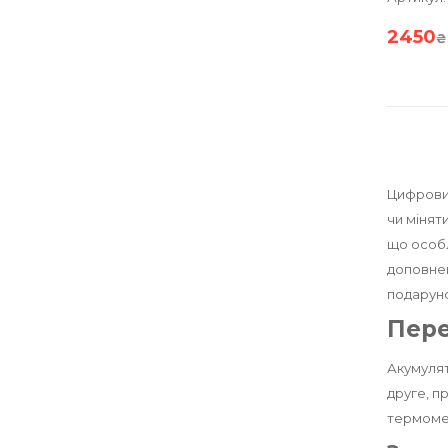
2450
₴
Цифровий
чи мінят
що особл
доповнен
подаруно
Пере
Акумулят
друге, п
термоме