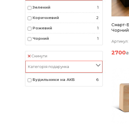
Зелений
1
Коричневий
2
Смарт-Б
Рожевий
1
Чорний
Чорний
1
Артикул:
2700
₴
Скинути
Категорія подарунка
Будильники на АКБ
6