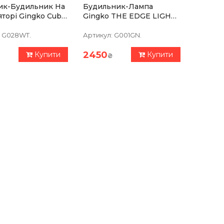
ик-Будильник На
Будильник-Лампа
торі Gingko Cube,
Gingko THE EDGE LIGHT
Горіх
З Регулюванням
Яскравості, Зелений
G028WT.
Артикул:
G001GN.
2450
Купити
Купити
₴