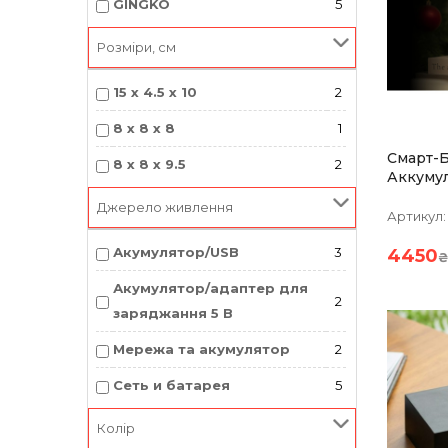
GINGKO
5
Розміри, см
15 х 4.5 х 10
2
8 х 8 х 8
1
Смарт-
8 х 8 х 9.5
2
Аккумул
Lumos, 
Джерело живлення
Артикул:
Акумулятор/USB
3
4450
₴
Акумулятор/адаптер для
2
заряджання 5 В
Мережа та акумулятор
2
Сеть и батарея
5
Колір