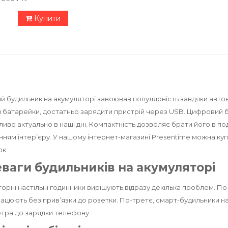
Купити
 будильник на акумуляторі завоював популярність завдяки автон
и батарейки, достатньо зарядити пристрій через USB. Цифровий
иво актуально в наші дні. Компактність дозволяє брати його в по
ням інтер’єру. У нашому інтернет-магазині Presentime можна куп
к.
ваги будильників на акумуляторі
орні настільні годинники вирішують відразу декілька проблем. П
рацюють без прив’язки до розетки. По-третє, смарт-будильники на 
тра до зарядки телефону.