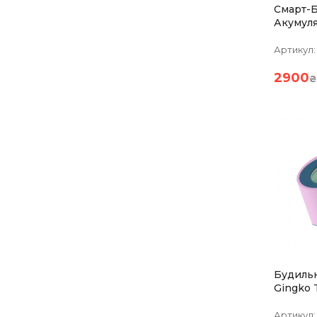
Смарт-
Акумуля
Термом
BRICK, 
Артикул:
2900
₴
Будиль
Gingko
З Регу
Яскраво
Артикул: