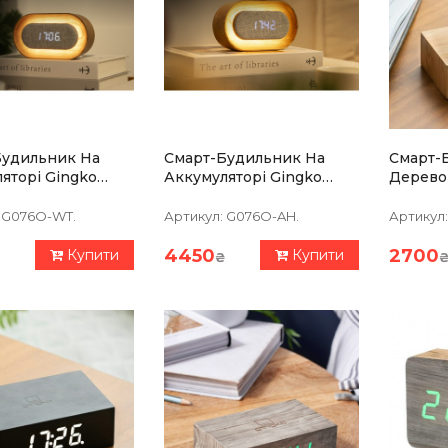
Будильник На
Смарт-Будильник На
Смарт-Б
яторі Gingko
Аккумуляторі Gingko
Дерево
Орех
Lumos, Білий Ясень
G076O-WT.
Артикул:
G076O-AH.
Артикул:
4450
2700
Купити
Купити
₴