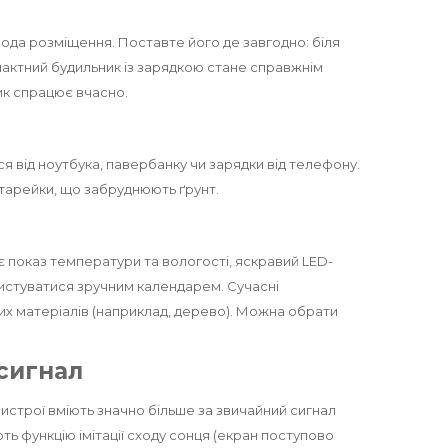
ода розміщення. Поставте його де завгодно: біля
омпактний будильник із зарядкою стане справжнім
ик спрацює вчасно.
 від ноутбука, павербанку чи зарядки від телефону.
атарейки, що забруднюють ґрунт.
є показ температури та вологості, яскравий LED-
ристуватися зручним календарем. Сучасні
дних матеріалів (наприклад, дерево). Можна обрати
 сигнал
истрої вміють значно більше за звичайний сигнал
ть функцію імітації сходу сонця (екран поступово