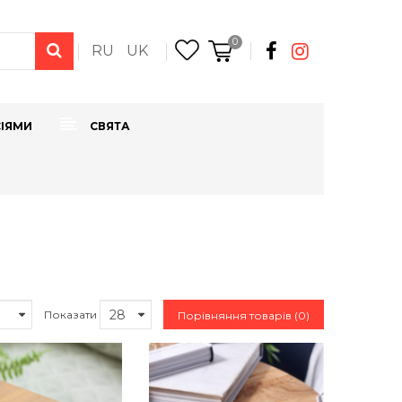
0
RU
UK
СІЯМИ
СВЯТА
Показати
Порівняння товарів (0)