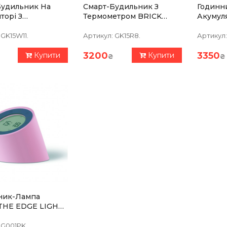
Будильник На
Смарт-Будильник З
Годинн
торі З
Термометром BRICK
Акумуля
етром Gingko
Горіх
Дерево 
Дерево Береза
GK15W11.
Артикул:
GK15R8.
Артикул:
3200
3350
Купити
Купити
₴
₴
ник-Лампа
 THE EDGE LIGHT
люванням
сті, Рожевий
G001PK.