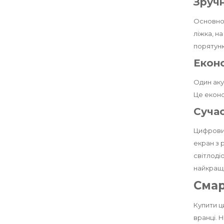
Зручн
Основною
ліжка, н
порятунк
Еконо
Один аку
Це еконо
Сучас
Цифровий
екран з 
світлоді
найкращи
Смар
Купити ц
вранці. 