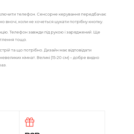
 підключити телефон. Сенсорне керування передбачає
о вночі, коли не хочеться шукати потрібну кнопку.
цію. Телефон завжди під рукою і заряджений. Ще
ітлення тощо.
трій та що потрібно. Дизайн має відповідати
 невеликих кімнат. Великі (15-20 см) – добре видно
раз.