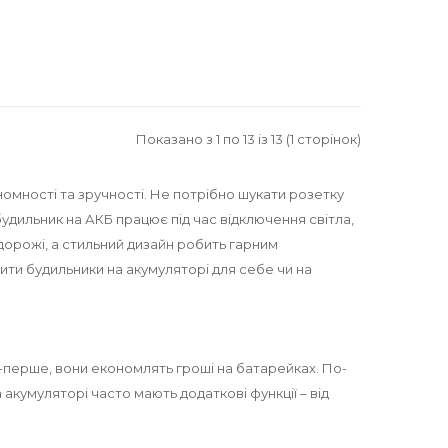
Показано з 1 по 13 із 13 (1 сторінок)
омності та зручності. Не потрібно шукати розетку
будильник
на АКБ працює під час відключення світла,
дорожі, а стильний дизайн робить гарним
ити будильники на акумуляторі для себе чи на
о-перше, вони економлять гроші на батарейках. По-
акумуляторі часто мають додаткові функції – від