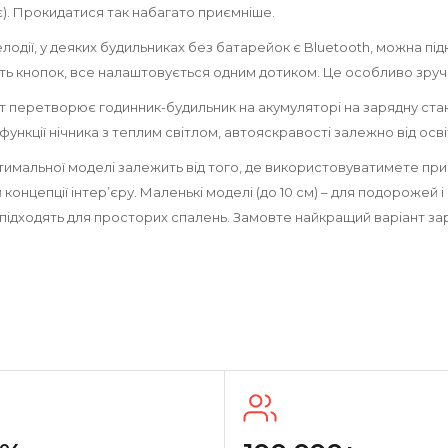
є). Прокидатися так набагато приємніше.
мелодії, у деяких будильниках без батарейок є Bluetooth, можна
сть кнопок, все налаштовується одним дотиком. Це особливо зручн
 перетворює годинник-будильник на акумуляторі на зарядну стан
функції нічника з теплим світлом, автояскравості залежно від осв
тимальної моделі залежить від того, де використовуватимете прис
 концепції інтер’єру. Маленькі моделі (до 10 см) – для подорожей і
 підходять для просторих спалень. Замовте найкращий варіант за