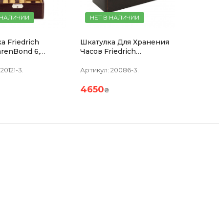
 НАЛИЧИИ
НЕТ В НАЛИЧИИ
а Friedrich
Шкатулка Для Хранения
renBond 6,
Часов Friedrich
евая
Lederwaren Bond 4,
Коричневая
20121-3.
Артикул:
20086-3.
4650
₴