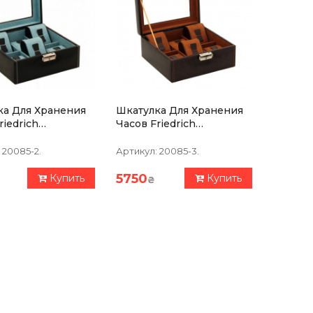
ка Для Хранения
Шкатулка Для Хранения
riedrich
Часов Friedrich
ren Bond 6,
Lederwaren Bond 6,
Голубая
Коричневая
20085-2.
Артикул:
20085-3.
5750
Купить
Купить
₴