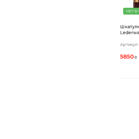
НЕТ В
Шкатулк
Lederwa
Коричн
Артикул:
5850
₴