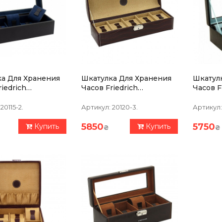
а Для Хранения
Шкатулка Для Хранения
Шкатул
iedrich
Часов Friedrich
Часов F
ren Bond 4,
Lederwaren Le Croc 5,
Lederwa
Синий
Коричневая
Черно-
20115-2.
Артикул:
20120-3.
Артикул:
5850
5750
Купить
Купить
₴
₴