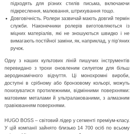
підходять для різних стилів письма, включаючи
підкреслення, малювання, штрихування тощо.
Довговічність.
Ролери зазвичай мають довгий термін
служби. Наконечники ролерів виготовляються із
міцних матеріалів, які не зношуються швидко і не
вимагають постійної заміни, як, наприклад, у пір'яних
ручок.
Одну з наших культових ліній пишучих інструментів
перевидано з трохи оновленим силуетом для більш
аеродинамічного відчуття. Ці монохромні вироби,
доступні в срібному або бронзовому кольорі, можуть
похизуватися протилежними, відмінними поверхнями:
матовими металами й ультралакованими, з алмазним
гравіюванням поверхнями.
HUGO BOSS
– світовий лідер у сегменті преміум-класу.
У цій компанії зайнято близько 14 700 осіб по всьому