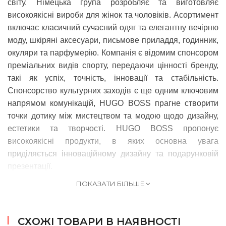
світу. Німецька група розробляє та виготовляє
високоякісні вироби для жінок та чоловіків. Асортимент
включає класичний сучасний одяг та елегантну вечірню
моду, шкіряні аксесуари, письмове приладдя, годинник,
окуляри та парфумерію. Компанія є відомим спонсором
преміальних видів спорту, передаючи цінності бренду,
такі як успіх, точність, інновації та стабільність.
Спонсорство культурних заходів є ще одним ключовим
напрямом комунікацій, HUGO BOSS прагне створити
точки дотику між мистецтвом та модою щодо дизайну,
естетики та творчості. HUGO BOSS пропонує
високоякісні продукти, в яких основна увага
приділяється інноваційному дизайну та подарунковій
презентації.
ПОКАЗАТИ БІЛЬШЕ
СХОЖІ ТОВАРИ В НАЯВНОСТІ