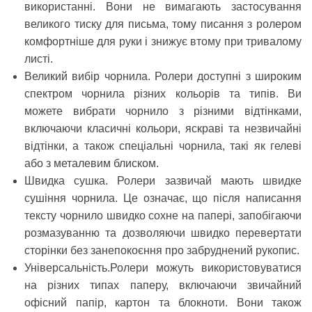
використанні. Вони не вимагають застосування
великого тиску для письма, тому писання з ролером
комфортніше для руки і знижує втому при тривалому
листі.
Великий вибір чорнила.
Ролери доступні з широким
спектром чорнила різних кольорів та типів. Ви
можете вибрати чорнило з різними відтінками,
включаючи класичні кольори, яскраві та незвичайні
відтінки, а також спеціальні чорнила, такі як гелеві
або з металевим блиском.
Швидка сушка.
Ролери зазвичай мають швидке
сушіння чорнила. Це означає, що після написання
тексту чорнило швидко сохне на папері, запобігаючи
розмазуванню та дозволяючи швидко перевертати
сторінки без занепокоєння про забруднений рукопис.
Універсальність.
Ролери можуть використовуватися
на різних типах паперу, включаючи звичайний
офісний папір, картон та блокноти. Вони також