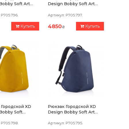
Bobby Soft Art
Design Bobby Soft Art
вый (P705.796)
Мята (P705.797)
P705.796.
Артикул:
P705.797.
4850
Купить
Купить
₴
 Городской XD
Рюкзак Городской XD
Bobby Soft
Design Bobby Soft Art
(P705.798)
Синий (P705.795)
P705.798.
Артикул:
P705.795.