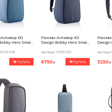
 Антивор XD
Рюкзак Антивор XD
Рюкзак
 Hero Small
Design Bobby Hero Small
Design Bo
Синий
Синий
P705.709.
Артикул:
P705.705.
Артикул:
6750
3250
Купить
Купить
₴
₴