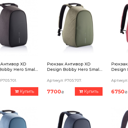
 Антивор XD
Рюкзак Антивор XD
Рюкзак
 Hero Small
Design Bobby Hero Small
Design Bobby
Зеленый
Красны
P705.701.
Артикул:
P705.707.
Артикул:
7700
6750
Купить
Купить
₴
₴