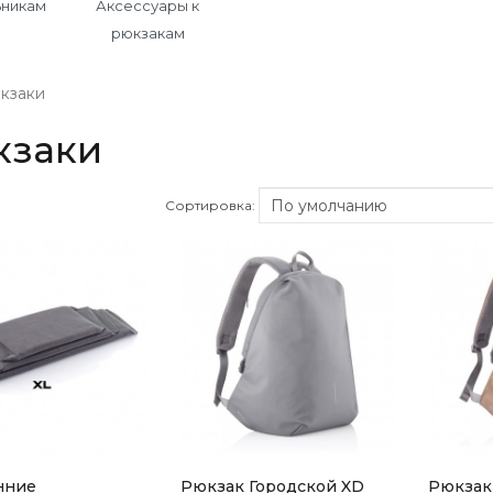
никам
Аксессуары к
рюкзакам
кзаки
кзаки
Сортировка:
нние
Рюкзак Городской XD
Рюкзак