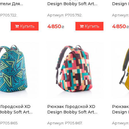
тели Для
Design Bobby Soft Art
Design 
Рюкзака Bobby Hero XL
Серый (P705.792)
Коричне
P705.722.
Артикул:
P705.792.
Артикул:
4850
4850
Купить
Купить
₴
₴
 Городской XD
Рюкзак Городской XD
Рюкзак
Bobby Soft Art
Design Bobby Soft Art
Design 
 (P705.865)
Geometric (P705.867)
Желтый 
P705.865.
Артикул:
P705.867.
Артикул: