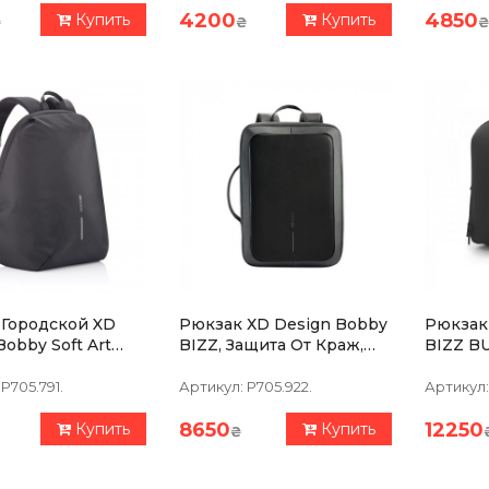
4200
4850
Купить
Купить
₴
₴
₴
 Городской XD
Рюкзак ХD Design Bobby
Рюкзак
Bobby Soft Art
BIZZ, Защита От Краж,
BIZZ B
(P705.791)
Порезов, Серый
От Краж
Черны
P705.791.
Артикул:
P705.922.
Артикул:
8650
12250
Купить
Купить
₴