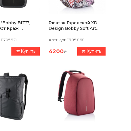
"Bobby BIZZ",
Рюкзак Городской XD
От Краж,
Design Bobby Soft Art
в, Черный
Graffiti (P705.868)
P705.921.
Артикул:
P705.868.
4200
Купить
Купить
₴