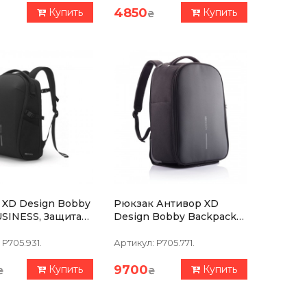
4850
Купить
Купить
₴
 XD Design Bobby
Рюкзак Антивор XD
USINESS, Защита
Design Bobby Backpack
, Порезов,
Trolley Черный
й
P705.931.
Артикул:
P705.771.
9700
Купить
Купить
₴
₴