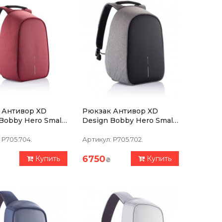
 Антивор XD
Рюкзак Антивор XD
 Hero Small
Design Bobby Hero Small
й
Серый
P705.704.
Артикул:
P705.702.
6750
Купить
Купить
₴