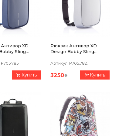
 Антивор XD
Рюкзак Антивор XD
bby Sling
Design Bobby Sling
Серый
P705.785.
Артикул:
P705.782.
3250
Купить
Купить
₴