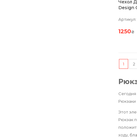
Чехол Д
Design 
Дюймо
Артикул:
1250
₴
1
2
Рюкз
Сегодня 
Рюкзаки 
Этот эле
Рюкзак п
положить
ходу, бл