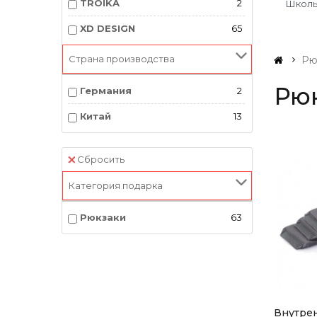
TROIKA
2
Школь
XD DESIGN
65
Страна производства
Рю
Рю
Германия
2
Китай
13
Сбросить
Категория подарка
Рюкзаки
63
Внутре