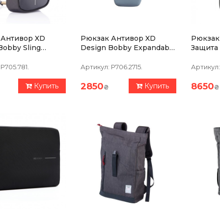
 Антивор XD
Рюкзак Антивор XD
Рюкзак 
by Sling
Design Bobby Expandable
Защита 
Sling Синий
Порезо
P705.781.
Артикул:
P706.2715.
Артикул:
2850
8650
Купить
Купить
₴
₴