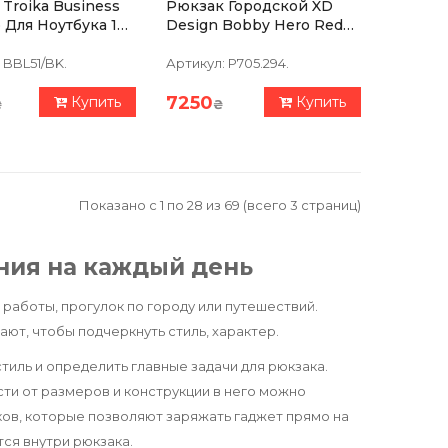
Troika Business
Рюкзак Городской XD
p Для Ноутбука 16
Design Bobby Hero Red
в
(P705.294)
BBL51/BK.
Артикул:
P705.294.
7250
Купить
Купить
₴
₴
Показано с 1 по 28 из 69 (всего 3 страниц)
ния на каждый день
работы, прогулок по городу или путешествий.
ают, чтобы подчеркнуть стиль, характер.
тиль и определить главные задачи для рюкзака.
сти от размеров и конструкции в него можно
ков, которые позволяют заряжать гаджет прямо на
тся внутри рюкзака.