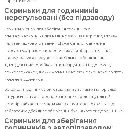
варіанти кейсів.
Скриньки для годинників
нерегульовані (без підзаводу)
Зручним місцем для зберігання годинника є
спеціальна
скринька,
яка надійно захищає виріб від впливу
пилу і випадкового падіння. Дуже багато годинників
продаються разом з
коробочкою
для зберігання, але
з
часом
модних аксесуарів стає більше і
зберігання
в
індивідуальних коробках стає незручним. На допомогу
приходять кейси, в яких можна зберігати одночасно до п'яти
моделей
годинників.
Бокси для годинників
виготовляються з таких матеріалів:
натуральна
шкіра,
дерево коштовних порід, внутрішній
простір найчастіше має м'яке оксамитове покриття, що
забезпечує дбайливе зберігання будь-якого
типу
годинників.
Скриньки для зберігання
годинників з автопідзаводом