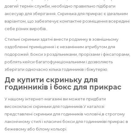
довгий термін служби, необхідно правильно підібрати
аксесуар для зберігання. Скринька для прикрас є ідеальним
варіантом, що забезпечує компактне розміщення всередині
себе різних виробів.
Стильні скриньки здатні внести родзинку в зовнішньому
оздобленні приміщення і є незамінним атрибутом для
подорожей. Бокси з роздільниками, прорізами і фіксаторами,
роблять кейси багатофункціональними і дозволяють
зберігати одночасно кілька годинників і біжутерію.
Де купити скриньку для
годинників і бокс для прикрас
У нашому інтернет-магазині ви можете придбати
висококласні
скриньки для годинників.
У каталозі
представлені
скриньки для годинників чоловічі,
в строгому
лаконічному стилі і класичні
бокси для годинників
і прикрас в
бежевому або білому кольорі.