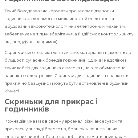
Такий
бокс
дозволяє керувати процесом підзаводки
годинника за допомогою можливостей електроніки.
Вбудований високотехнологічний електронний механізм,
забезпечує не тільки
зберігання,
а й здійснює контроль циклу
підзаводу
(час, напрямок).
Скриньки виготовляються з якісних
матеріалів
і підходять до
більшості сучасних
брендів
годинників. Єдиним недоліком
таких
кейсів для годинника
є висока ціна, яка обумовлена
наявністю електроніки.
Скриньки для годинників
працюють
практично безшумно і можуть бути встановлені в будь-якій
кімнаті.
Скриньки для прикрас і
годинників
Кожна дівчина має в своєму арсеналі різні аксесуари та
прикраси у вигляді браслетів, брошок, кілець та інших
ювелірних виробів. Для того щоб забезпечити прикрасам