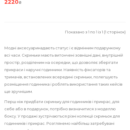
2220
₴
Показано з 1 по 1 із 1 (1 сторінок)
Модні
аксесуари
надають статус і є відмінним
подарунком
у
всі
часи.
Скриньки мають витончені зовнішні дані, внутрішній
простір, розділеним на осередки, що дозволяє зберігати
прикраси і наручні годинники. Наявність фіксаторів та
тримачів, встановлених всередині скриньки, полегшують
розміщення годинника і роблять використання таких кейсів
ще зручнішим.
Перш ніж придбати
скриньку для годинників і прикрас,
для
себе або в подарунок, потрібно визначитися з
моделлю
боксу
. У продажі зустрічаються різні
колекції
скриньок для
годинників і прикрас. Розглянемо найбільш затребувані