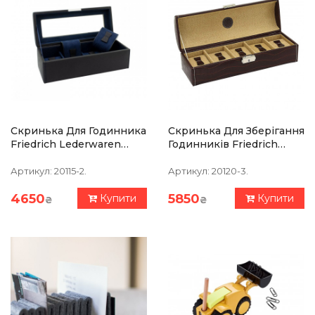
Скринька Для Годинника
Скринька Для Зберігання
Friedrich Lederwaren
Годинників Friedrich
«Bond», Чорна
Lederwaren Le Croc 5,
Коричнева
Артикул:
20115-2.
Артикул:
20120-3.
4650
5850
Купити
Купити
₴
₴