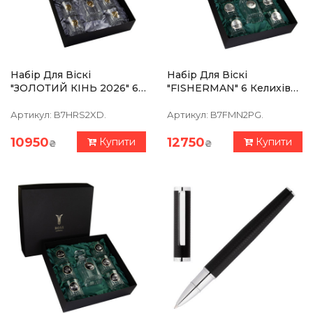
Набір Для Віскі
Набір Для Віскі
"ЗОЛОТИЙ КIНЬ 2026" 6
"FISHERMAN" 6 Келихів
Келихів 360 Мл, Графін
360 Мл, Графін 750 Мл,
750 Мл, Срібло, Золото,
Кришталь З Платиною,
Артикул:
B7HRS2XD.
Артикул:
B7FMN2PG.
Чистий Кришталь (без
Зображення Зі Срібла З
Платини)
Позлотою
10950
12750
Купити
Купити
₴
₴