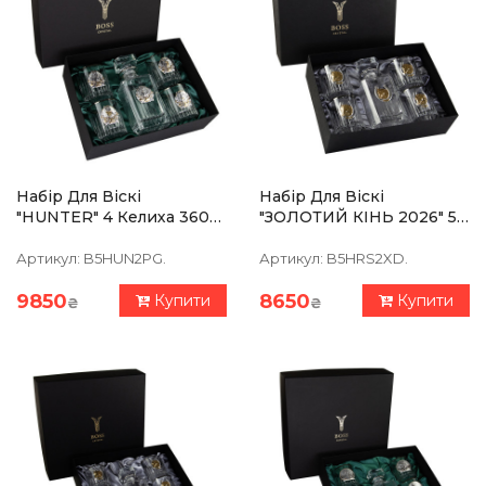
Набір Для Віскі
Набір Для Віскі
"HUNTER" 4 Келиха 360
"ЗОЛОТИЙ КIНЬ 2026" 5
Мл, Графін 750 Мл,
Предметів, Графин, 4
Кришталь З Платиною,
Келиха, Срібло, Золото,
Артикул:
B5HUN2PG.
Артикул:
B5HRS2XD.
Зображення Зі Срібла З
Чистий Кришталь (без
Платини)
9850
8650
Купити
Купити
₴
₴