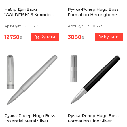
Набір Для Віскі
Ручка-Ролер Hugo Boss
"GOLDFISH" 6 Келихів
Formation Herringbone
360 Мл, Графін 750 Мл,
Chrome
Кришталь З Платиною,
Артикул:
B7GLF2PG.
Артикул:
HSI1065B.
Зображення Зі Срібла З
Позолотою
12750
3880
Купити
Купити
₴
₴
Ручка-Ролер Hugo Boss
Ручка-Ролер Hugo Boss
Essential Metal Silver
Formation Line Silver