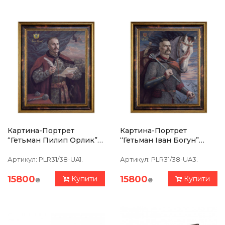
Картина-Портрет
Картина-Портрет
“Гетьман Пилип Орлик”
“Гетьман Іван Богун”
39 Х 47 См
39х47см
Артикул:
PLR31/38-UA1.
Артикул:
PLR31/38-UA3.
15800
15800
Купити
Купити
₴
₴