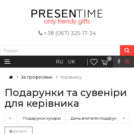
+38 (067) 325-17-34
0
RU
UK
За професіями
Керівнику
Подарунки та сувеніри
для керівника
<
>
Подарунок кухарю
День вчителя подарунок
К
ФИЛЬТР