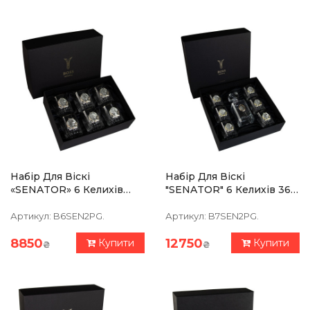
Набір Для Віскі
Набір Для Віскі
«SENATOR» 6 Келихів
"SENATOR" 6 Келихів 360
360 Мл, Кришталь Із
Мл, Графін 750 Мл,
Платиною, Срібло
Кришталь З Платиною,
Артикул:
B6SEN2PG.
Артикул:
B7SEN2PG.
Накладки Із Позолотою
Зображення Зі Срібла
8850
12750
Купити
Купити
₴
₴