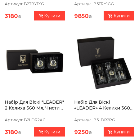
Кришталь
Позолотою, Накладки
Артикул:
B2TRY1XG.
Артикул:
B5TRY1GG.
Срібло
3180
9850
Купити
Купити
₴
₴
Набір Для Віскі "LEADER"
Набір Для Віскі
2 Келиха 360 Мл, Чистий
«LEADER» 4 Келихи 360
Кришталь, Зображення Зі
Мл, Графин 750 Мл,
Срібла З Позолотою
Кришталь Із Платиною,
Артикул:
B2LDR2XG.
Артикул:
B5LDR2PG.
Накладки Срібло
3180
9250
Купити
Купити
₴
₴