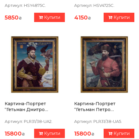
Артикул:
HSY4875C.
Артикул:
HSV4725C.
5850
4150
Купити
Купити
₴
₴
Картина-Портрет
Картина-Портрет
“Гетьман Дмитро
“Гетьман Петро
Вишневецкий” 39 Х 47
Сагайдачний” 39 Х 47 См
См
Артикул:
PLR31/38-UA2.
Артикул:
PLR31/38-UA5.
15800
15800
Купити
Купити
₴
₴