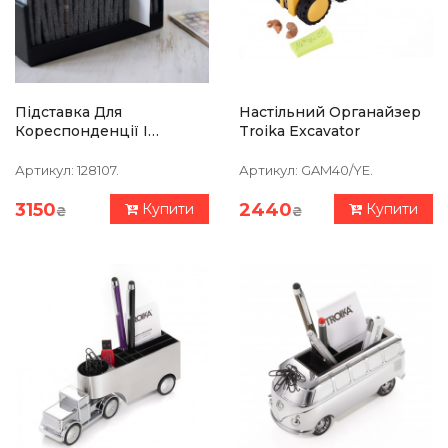
Підставка Для
Настільний Органайзер
Кореспонденції І
Troika Excavator
Паперів Philippi Giorgio
Артикул:
128107.
Артикул:
GAM40/YE.
3150
2440
Купити
Купити
₴
₴