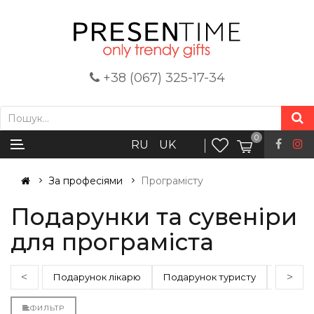
+38 (067) 325-17-34
0
RU
UK
За професіями
Програмісту
Подарунки та сувеніри
для програміста
<
>
Подарунок лікарю
Подарунок туристу
Купити
ФИЛЬТР