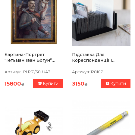
Картина-Портрет
Підставка Для
“Гетьман Іван Богун”
Кореспонденції І
39х47см
Паперів Philippi Giorgio
Артикул:
PLR31/38-UA3.
Артикул:
128107.
15800
3150
Купити
Купити
₴
₴