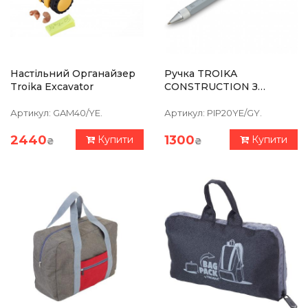
Настільний Органайзер
Ручка TROIKA
Troika Excavator
CONSTRUCTION З
Лінійкою, Стилусом,
Плоскою/
Артикул:
GAM40/YE.
Артикул:
PIP20YE/GY.
Хрестоподібною
Викруткою Та Рівнем,
2440
1300
Купити
Купити
₴
₴
Сіро-Жовта