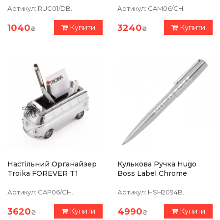
Артикул:
RUC01/DB.
Артикул:
GAM06/CH.
1040
3240
Купити
Купити
₴
₴
Настільний Органайзер
Кулькова Ручка Hugo
Troika FOREVER T1
Boss Label Chrome
Артикул:
GAP06/CH.
Артикул:
HSH2094B.
3620
4990
Купити
Купити
₴
₴