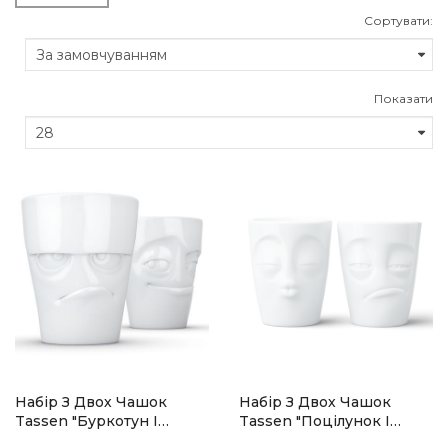
Сортувати:
Показати
Набір З Двох Чашок
Набір З Двох Чашок
Tassen "Буркотун І
Tassen "Поцілунок І
Пустунчик" (350 Мл),
Тормоз" (350 Мл),