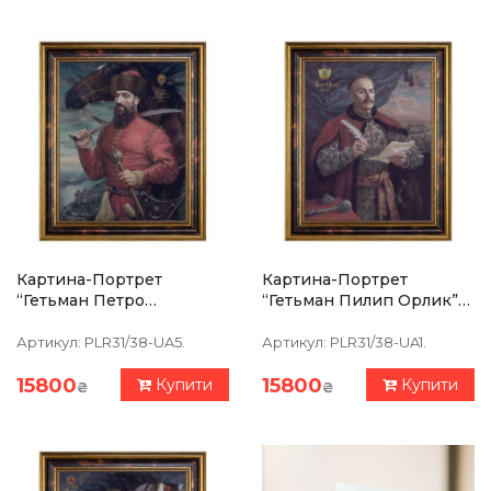
Картина-Портрет
Картина-Портрет
“Гетьман Петро
“Гетьман Пилип Орлик”
Сагайдачний” 39 Х 47 См
39 Х 47 См
Артикул:
PLR31/38-UA5.
Артикул:
PLR31/38-UA1.
15800
15800
Купити
Купити
₴
₴