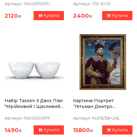
Порцеляна
Порцеляна
Артикул:
TASS12701/TU.
Артикул:
T02.30.01.
2120
2400
Купити
Купити
₴
₴
Набір Tassen З Двох Піал
Картина-Портрет
"Мрійливий І Щасливий"
“Гетьман Дмитро
(100 Мл), Порцеляна
Вишневецкий” 39 Х 47
См
Артикул:
TASS13001/TF.
Артикул:
PLR31/38-UA2.
1490
15800
Купити
Купити
₴
₴