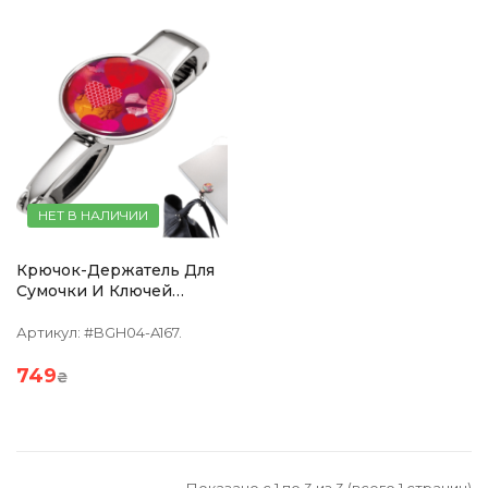
НЕТ В НАЛИЧИИ
Крючок-Держатель Для
Сумочки И Ключей
TROIKA Heartful
Артикул:
#BGH04-A167.
749
₴
Показано с 1 по 3 из 3 (всего 1 страниц)