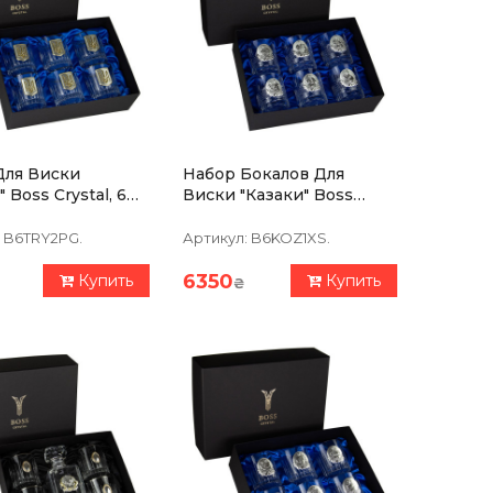
Для Виски
Набор Бокалов Для
 Boss Crystal, 6
Виски "Казаки" Boss
, Серебро,
Crystal, 6 Бокалов,
 Хрусталь
Серебро, Хрусталь
B6TRY2PG.
Артикул:
B6KOZ1XS.
6350
Купить
Купить
₴