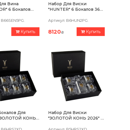
Для Вина
Набор Для Виски
OR" 6 Бокалов
"HUNTER" 6 Бокалов 360
 Хрусталь С
Мл, Хрусталь С Платиной,
ой, Изображение
Изображение Из
B66SEN5PG.
Артикул:
B6HUN2PG.
ебра С Позолотой
Серебра С Позолотой
8120
Купить
Купить
₴
Бокалов Для
Набор Для Виски
"ЗОЛОТОЙ КОНЬ
"ЗОЛОТОЙ КОНЬ 2026" 5
Предметов, Графин, 4
, Серебро,
Бокала, Серебро, Золото,
B6HRS2XD.
Артикул:
B5HRS2XD.