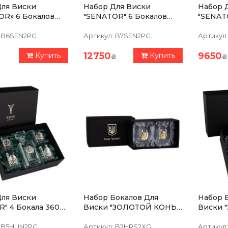
Для Виски
Набор Для Виски
Набор 
OR» 6 Бокалов
"SENATOR" 6 Бокалов
"SENAT
 Хрусталь С
360 Мл, Графин 750 Мл,
300 Мл,
й, Серебро
Хрусталь С Платиной,
Платин
B6SEN2PG.
Артикул:
B7SEN2PG.
Артикул:
и С Позолотой
Изображение Из
Из Сер
Серебра
12750
9650
Купить
Купить
₴
₴
Для Виски
Набор Бокалов Для
Набор 
" 4 Бокала 360
Виски "ЗОЛОТОЙ КОНЬ
Виски 
фин 750 Мл,
2026" Boss Crystal, 2
2026" Boss Crystal, 6
ь С Платиной,
Бокала, Серебро, Золото,
Бокалов
B5HUN2PG.
Артикул:
B2HRS2XG.
Артикул: