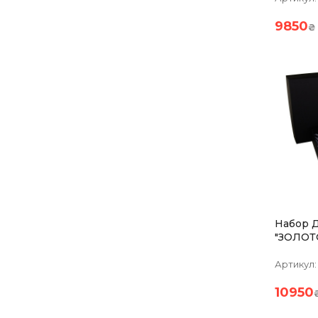
Изобра
Серебр
9850
₴
Набор 
"ЗОЛОТ
Бокалов
750 Мл,
Артикул:
Чистый 
Платин
10950