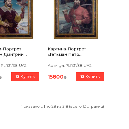
а-Портрет
Картина-Портрет
ан Дмитрий
«Гетьман Петр
ецкий» 39х47см
Сагайдачный» 39х47см
PLR31/38-UA2.
Артикул:
PLR31/38-UA5.
15800
Купить
Купить
₴
₴
Показано с 1 по 28 из 318 (всего 12 страниц)