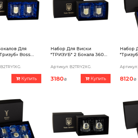
окалов Для
Набор Для Виски
Набор 
Тризуб» Boss
"ТРИЗУБ" 2 Бокала 360
"Тризуб"
 2 Бокала,
Мл.,чистый Хрусталь,
Бокалов
, Золото,
Изображение Из
Золото,
B2TRY1XG.
Артикул:
B2TRY2XG.
Артикул:
ь
Серебра С Позолотой
3180
8120
Купить
Купить
₴
₴