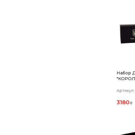
Набор 
"КОРОЛ
2 Бокал
Хрустал
Артикул:
Из Сере
3180
₴