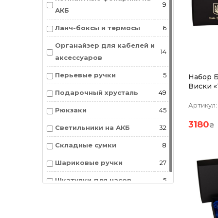
9
АКБ
Ланч-боксы и термосы
6
Органайзер для кабелей и
14
аксессуаров
Перьевые ручки
5
Набор Б
Виски «
Подарочный хрусталь
49
Crystal,
Серебро
Артикул:
Рюкзаки
45
Хрустал
3180
₴
Светильники на АКБ
32
Складные сумки
8
Шариковые ручки
27
Шкатулки для часов
5