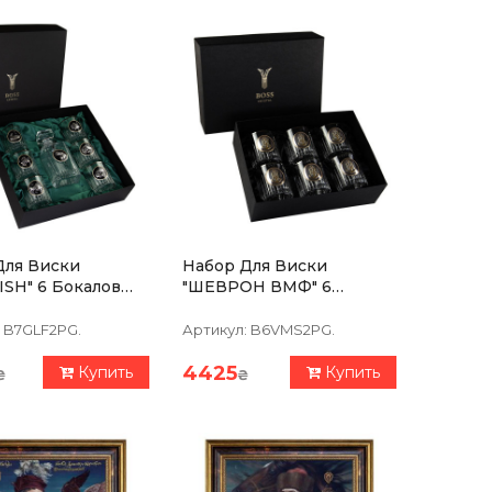
Для Виски
Набор Для Виски
ISH" 6 Бокалов
"ШЕВРОН ВМФ" 6
 Графин 750 Мл,
Бокалов 360 Мл, Хрусталь
ь С Платиной,
С Платиной,
B7GLF2PG.
Артикул:
B6VMS2PG.
жение Из
Изображение Из
а С Позолотой
Серебра С Позолотой
4425
Купить
Купить
₴
₴