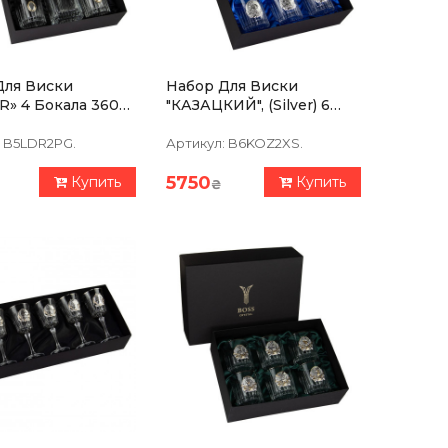
Для Виски
Набор Для Виски
R» 4 Бокала 360
"КАЗАЦКИЙ", (silver) 6
фин 750 Мл,
Бокалов 360 Мл, Чистый
ь С Платиной,
Хрусталь, Изображение
B5LDR2PG.
Артикул:
B6KOZ2XS.
ки Серебро
Из Серебра
5750
Купить
Купить
₴