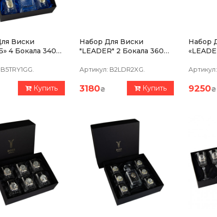
Для Виски
Набор Для Виски
Набор 
» 4 Бокала 340
"LEADER" 2 Бокала 360
«LEADE
афин 850 Мл,
Мл, Чистый Хрусталь,
Мл, Гра
ь С Позолотой,
Изображение Из
Хрустал
B5TRY1GG.
Артикул:
B2LDR2XG.
Артикул:
ки Серебро
Серебра С Позолотой
Наклад
3180
9250
Купить
Купить
₴
₴