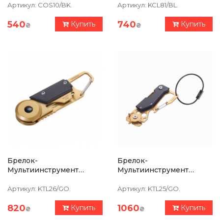
Артикул:
COS10/BK.
Артикул:
KCL81/BL.
540
740
Купить
Купить
₴
₴
Брелок-
Брелок-
Мультиинструмент
Мультиинструмент
Troika Egon Pocket,5
Troika Toolinator, 10
Функций, Золотистый
Функций, Золотистый
Артикул:
KTL26/GO.
Артикул:
KTL25/GO.
820
1060
Купить
Купить
₴
₴