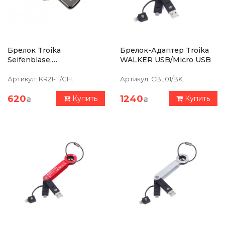
Брелок Troika
Брелок-Адаптер Troika
Seifenblase,
WALKER USB/Micro USB
Антибактериальный
Артикул:
KR21-11/CH.
Артикул:
CBL01/BK.
620
1240
Купить
Купить
₴
₴