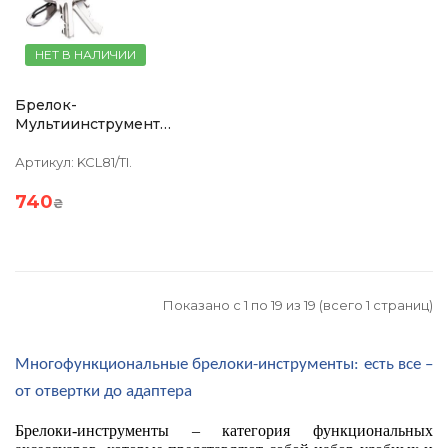
НЕТ В НАЛИЧИИ
Брелок-
Мультиинструмент
Troika Clever Key,
Черный
Артикул:
KCL81/TI.
740
₴
Показано с 1 по 19 из 19 (всего 1 страниц)
Многофункциональные брелоки-инструменты: есть все – 
от отвертки до адаптера
Брелоки-инструменты – категория функциональных 