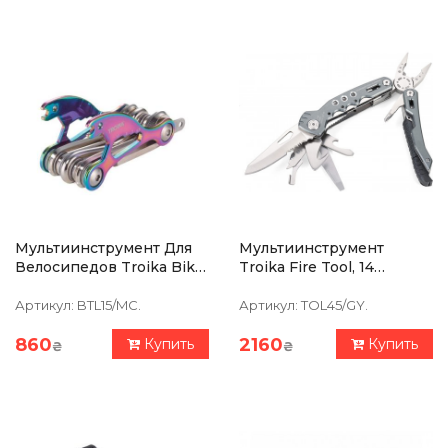
Мультиинструмент Для
Мультиинструмент
Велосипедов Troika Bike
Troika Fire Tool, 14
Tool, 18 Функций,
Функций, Серый
Радужная Отделка
Артикул:
BTL15/MC.
Артикул:
TOL45/GY.
860
2160
Купить
Купить
₴
₴