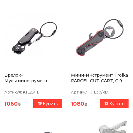
Брелок-
Мини-Инструмент Troika
Мультиинструмент
PARCEL CUT-CART, С 9
Troika Toolinator, 10
Функциями, Карабин,
Функций, Черный
Красный
Артикул:
KTL25/TI.
Артикул:
KTL30/RD.
1060
1080
Купить
Купить
₴
₴