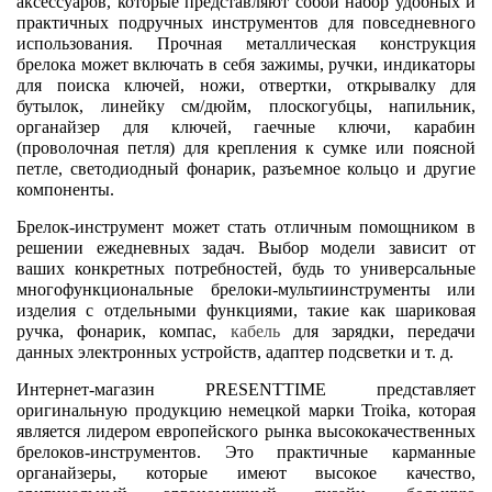
аксессуаров, которые представляют собой набор удобных и 
практичных подручных инструментов для повседневного 
использования. Прочная металлическая конструкция 
брелока может включать в себя зажимы, ручки, индикаторы 
для поиска ключей, ножи, отвертки, открывалку для 
бутылок, линейку см/дюйм, плоскогубцы, напильник, 
органайзер для ключей, гаечные ключи, карабин 
(проволочная петля) для крепления к сумке или поясной 
петле, светодиодный фонарик, разъемное кольцо и другие 
компоненты. 
Брелок-инструмент может стать отличным помощником в 
решении ежедневных задач. Выбор модели зависит от 
ваших конкретных потребностей, будь то универсальные 
многофункциональные брелоки-мультиинструменты или 
изделия с отдельными функциями, такие как шариковая 
ручка, фонарик, компас,
 кабель 
для зарядки, передачи 
данных электронных устройств, адаптер подсветки и т. д. 
Интернет-магазин PRESENTTIME представляет 
оригинальную продукцию немецкой марки Troika, которая 
является лидером европейского рынка высококачественных 
брелоков-инструментов. Это практичные карманные 
органайзеры, которые имеют высокое качество, 