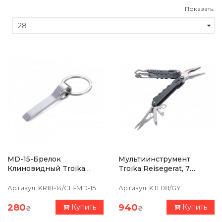
Показать:
MD-15-Брелок
Мультиинструмент
Клиновидный Troika
Troika Reisegerat, 7
"SPLIT IT"
Функций, Черный
Артикул:
KR18-14/CH-MD-15.
Артикул:
KTL08/GY.
280
940
Купить
Купить
₴
₴