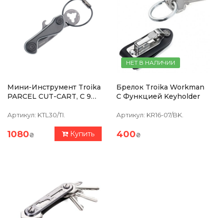
НЕТ В НАЛИЧИИ
Мини-Инструмент Troika
Брелок Troika Workman
PARCEL CUT-CART, С 9
С Функцией Keyholder
Функциями, Карабин,
Титан
Артикул:
KTL30/TI.
Артикул:
KR16-07/BK.
1080
400
Купить
₴
₴