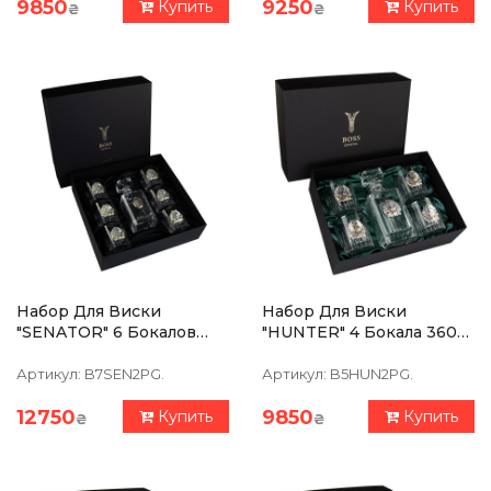
9850
9250
Купить
Купить
₴
₴
Набор Для Виски
Набор Для Виски
"SENATOR" 6 Бокалов
"HUNTER" 4 Бокала 360
360 Мл, Графин 750 Мл,
Мл, Графин 750 Мл,
Хрусталь С Платиной,
Хрусталь С Платиной,
Артикул:
B7SEN2PG.
Артикул:
B5HUN2PG.
Изображение Из
Изображение Из
Серебра
Серебра Из
12750
9850
Купить
Купить
₴
₴