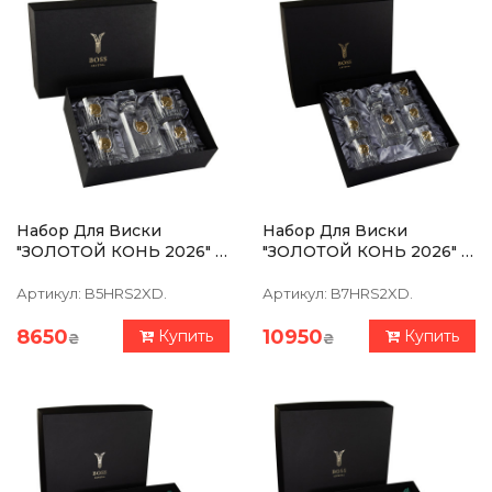
Набор Для Виски
Набор Для Виски
"ЗОЛОТОЙ КОНЬ 2026" 5
"ЗОЛОТОЙ КОНЬ 2026" 6
Предметов, Графин, 4
Бокалов 360 Мл, Графин
Бокала, Серебро, Золото,
750 Мл, Серебро, Золото,
Артикул:
B5HRS2XD.
Артикул:
B7HRS2XD.
Чистый Хрусталь (без
Чистый Хрусталь (без
Платины)
Платины)
8650
10950
Купить
Купить
₴
₴