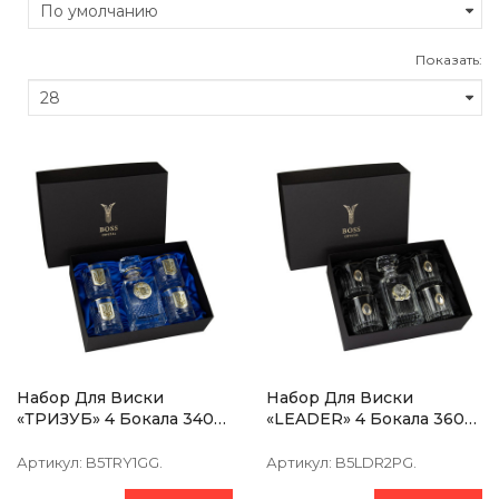
Показать:
Набор Для Виски
Набор Для Виски
«ТРИЗУБ» 4 Бокала 340
«LEADER» 4 Бокала 360
Мл., Графин 850 Мл,
Мл, Графин 750 Мл,
Хрусталь С Позолотой,
Хрусталь С Платиной,
Артикул:
B5TRY1GG.
Артикул:
B5LDR2PG.
Накладки Серебро
Накладки Серебро