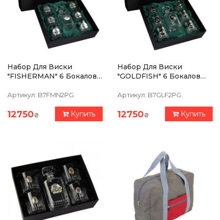
Набор Для Виски
Набор Для Виски
"FISHERMAN" 6 Бокалов
"GOLDFISH" 6 Бокалов
360 Мл, Графин 750 Мл,
360 Мл, Графин 750 Мл,
Хрусталь С Платиной,
Хрусталь С Платиной,
Артикул:
B7FMN2PG.
Артикул:
B7GLF2PG.
Изображение Из
Изображение Из
Серебра С Позлотой
Серебра С Позолотой
12750
12750
Купить
Купить
₴
₴