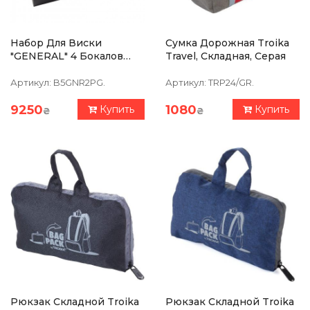
Набор Для Виски
Сумка Дорожная Troika
"GENERAL" 4 Бокалов
Travel, Складная, Серая
360 Мл, Графин 750 Мл,
Хрусталь С Платиной,
Артикул:
B5GNR2PG.
Артикул:
TRP24/GR.
Изображение Из
Серебра
9250
1080
Купить
Купить
₴
₴
Рюкзак Складной Troika
Рюкзак Складной Troika