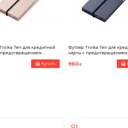
Troika Ten для кредитной
Футляр Troika Ten для кре
с предотвращением
карты с предотвращением
чества, золотистый
мошенничества, черный
960
Купить
₴