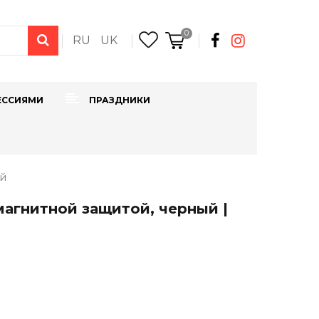
0
RU
UK
ЕССИЯМИ
ПРАЗДНИКИ
ый
 магнитной защитой, черный |