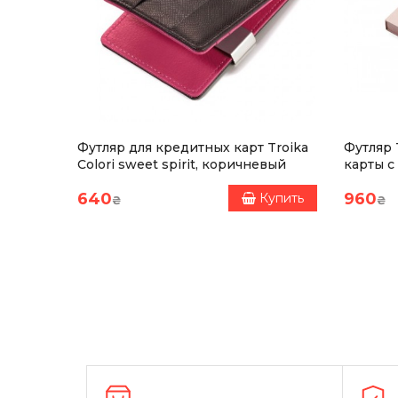
Футляр для кредитных карт Troika
Футляр 
Colori sweet spirit, коричневый
карты 
мошенни
640
960
Купить
Купить
₴
₴