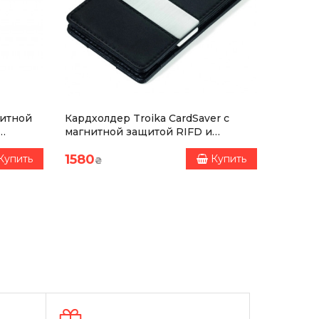
дитной
Кардхолдер Troika CardSaver с
Клатч н
магнитной защитой RIFD и
bag, ч
зажимом
1580
7595
Купить
Купить
₴
₴