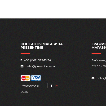
КОНТАКТЫ МАГАЗИНА
ГРАФИК
PRESENTIME
МАГАЗ
+38 (067) 325-17-34
Рабочие 
hello@presentime.ua
С 9:30 - 1
hello@
Presentime ©
2026