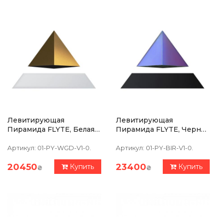
Левитирующая
Левитирующая
Пирамида FLYTE, Белая
Пирамида FLYTE, Черная
Основа, Золотистая
Основа, Радужная
Пирамида
Пирамида,встроенная
Артикул:
01-PY-WGD-V1-0.
Артикул:
01-PY-BIR-V1-0.
Лампа
20450
23400
Купить
Купить
₴
₴