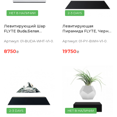
НЕТ В НАЛИЧИИ
2-3 DAYS
Левитирующий Шар
Левитирующая
FLYTE Buda,белая
Пирамида FLYTE, Черная
Основа, Черный Шар
Основа,белая
Пирамида,встроенная
Артикул:
01-BUDA-WHT-V1-0.
Артикул:
01-PY-BWH-V1-0.
Лампа
8750
19750
₴
₴
2-3 DAYS
НЕТ В НАЛИЧИИ