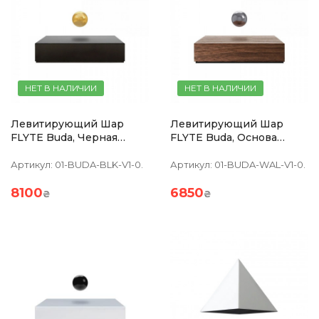
НЕТ В НАЛИЧИИ
НЕТ В НАЛИЧИИ
Левитирующий Шар
Левитирующий Шар
FLYTE Buda, Черная
FLYTE Buda, Основа
Основа, Золотистый Шар
Орех, Хромированный
Шар
Артикул:
01-BUDA-BLK-V1-0.
Артикул:
01-BUDA-WAL-V1-0.
8100
6850
₴
₴