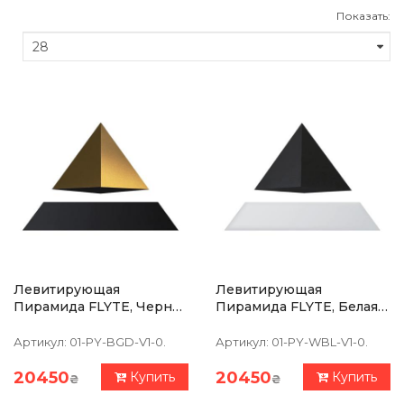
Показать:
Левитирующая
Левитирующая
Пирамида FLYTE, Черная
Пирамида FLYTE, Белая
Основа, Золотистая
Основа,черная
Пирамида
Пирамида
Артикул:
01-PY-BGD-V1-0.
Артикул:
01-PY-WBL-V1-0.
20450
20450
Купить
Купить
₴
₴