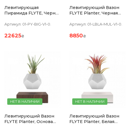
Левитирующая
Левитирующий Вазон
Пирамида FLYTE, Черная
FLYTE Planter, Черная
Основа, Хрустальная
Основа
Пирамида,встроенная
Артикул:
01-PY-BIG-V1-0.
Артикул:
01-LBLA-MUL-V1-0.
Лампа
22625
8850
₴
₴
НЕТ В НАЛИЧИИ
НЕТ В НАЛИЧИИ
Левитирующий Вазон
Левитирующий Вазон
FLYTE Planter, Основа
FLYTE Planter, Белая
Орех
Основа