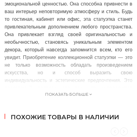
эмоциональной ценностью. Она способна привнести в
ваш интерьер неповторимую атмосферу и стиль. Будь
то гостиная, кабинет или офис, эта статуэтка станет
привлекательным дополнением любого пространства.
Она привлекает взгляд своей оригинальностью и
необычностью, становясь уникальным элементом
декора, который навсегда запомнится всем, кто его
увидит. Приобретение коллекционной статуэтки — это
не только возможность обладать произведением
искусства, но и способ выразить свою
индивидуальность и эстетические предпочтения. Это
прекрасный подарок для тех, кто интересуется
ПОКАЗАТЬ БОЛЬШЕ
современным искусством и ценит уникальные вещи.
Присоединяйтесь к увлечению Cow Parade, окунитесь в
ПОХОЖИЕ ТОВАРЫ В НАЛИЧИИ
мир искусства и красоты, и добавьте в свой интерьер
нотку креативности и оригинальности с помощью
коллекционной статуэтки. Арт-коровы CowParade