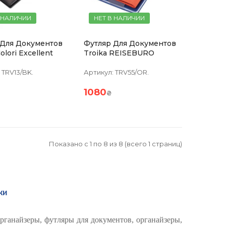
 НАЛИЧИИ
НЕТ В НАЛИЧИИ
 Для Документов
Футляр Для Документов
roika Colori Excellent
Troika REISEBURO
TRV13/BK.
Артикул:
TRV55/OR.
1080
₴
Показано с 1 по 8 из 8 (всего 1 страниц)
ки
рганайзеры, футляры для документов, органайзеры,