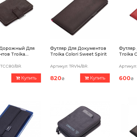
 Дорожный Для
Футляр Для Документов
Футляр
 Troika
Troika Colori Sweet Spirit
T
e Коричневый
TCC80/BR.
Артикул:
TRV14/BR.
Артикул:
820
600
Купить
Купить
₴
₴