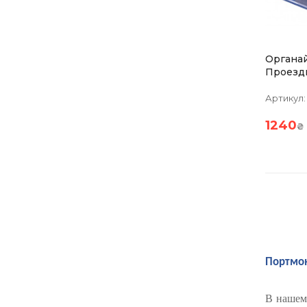
Органа
Проезд
С Магн
Troika
Артикул:
Черно-
1240
₴
Портмон
В нашем