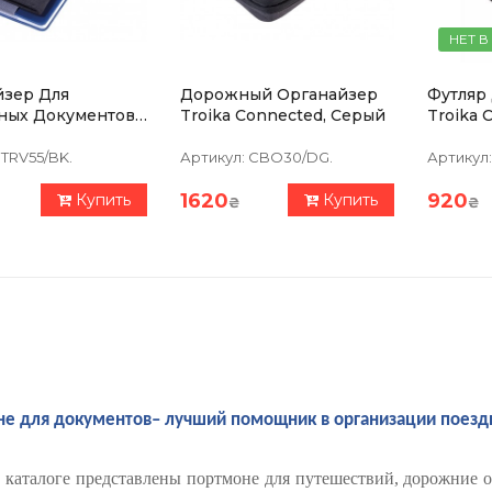
НЕТ В
йзер Для
Дорожный Органайзер
Футляр
ных Документов
Troika Connected, Серый
T
итным Замком
 REISEBURO
TRV55/BK.
Артикул:
CBO30/DG.
Артикул:
Серый
1620
920
Купить
Купить
₴
₴
е для документов– лучший помощник в организации поезд
 каталоге представлены портмоне для путешествий, дорожние о