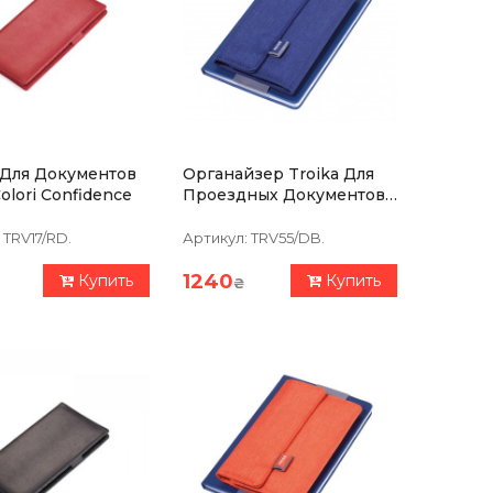
 Для Документов
Органайзер Troika Для
roika Colori Confidence
Проездных Документов
С Магнитным Замком
REISEBURO Сине-Серый
TRV17/RD.
Артикул:
TRV55/DB.
1240
Купить
Купить
₴