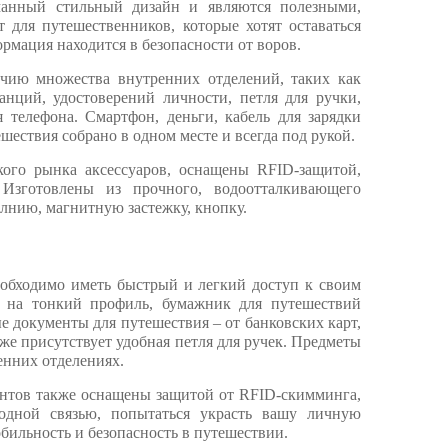
манный стильный дизайн и являются полезными,
для путешественников, которые хотят оставаться
рмация находится в безопасности от воров.
чию множества внутренних отделений, таких как
анций, удостоверений личности, петля для ручки,
 телефона. Смартфон, деньги, кабель для зарядки
шествия собрано в одном месте и всегда под рукой.
кого рынка аксессуаров, оснащены RFID-защитой,
Изготовлены из прочного, водоотталкивающего
олнию, магнитную застежку, кнопку.
еобходимо иметь быстрый и легкий доступ к своим
я на тонкий профиль, бумажник для путешествий
е документы для путешествия – от банковских карт,
же присутствует удобная петля для ручек. Предметы
енних отделениях.
нтов также оснащены защитой от RFID-скимминга,
одной связью, попытаться украсть вашу личную
бильность и безопасность в путешествии.