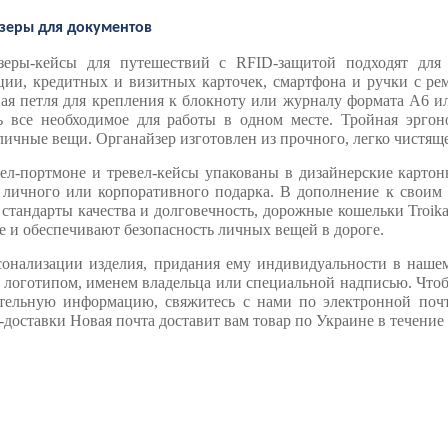
зеры для документов
зеры-кейсы для путешествий с RFID-защитой подходят для 
ции, кредитных и визитных карточек, смартфона и ручки с рем
ная петля для крепления к блокноту или журналу формата А6 и
ь все необходимое для работы в одном месте. Тройная эргон
ичные вещи. Органайзер изготовлен из прочного, легко чистяще
вел-портмоне и тревел-кейсы упакованы в дизайнерские картон
е личного или корпоративного подарка. В дополнение к своим
стандарты качества и долговечность, дорожные кошельки Troik
е и обеспечивают безопасность личных вещей в дороге.
сонализации изделия, придания ему индивидуальности в нашем 
 логотипом, именем владельца или специальной надписью. Чтоб
тельную информацию, свяжитесь с нами по электронной почт
-доставки Новая почта доставит вам товар по Украине в течение 