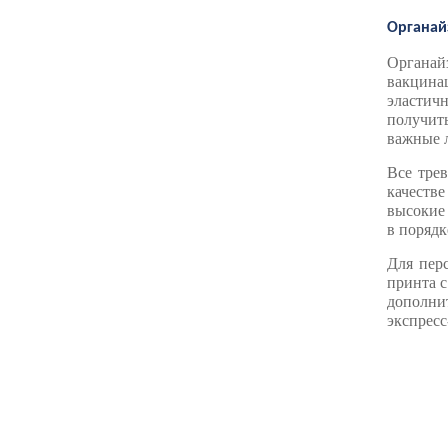
Органай
Органай
вакцина
эластич
получит
важные л
Все тре
качеств
высокие 
в порядк
Для пер
принта с
дополни
экспресс