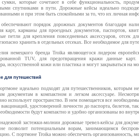
 сумки, которые сочетают в себе функциональность, проду
ными спутниками в пути. Дорожные кейсы идеально подходят 
ванными и при этом быть спокойными за то, что их личная инфо
 обеспечивают порядок дорожных документов благодаря нали
ля карт, карманы для проездных документов, паспортов, квит
ные петли для крепления повседневных аксессуаров, отсек для
зопасно хранить в отдельных отсеках. Все необходимое для путе
елия немецкого бренда Troika являющегося лидером европейс
ированной TUV, для предотвращения кражи данные карт. 
ра, искусственной кожи или пластика и могут закрываться на м
е для путешествий
портмоне идеально подходят для путешественников, которым н
ым документам в компактном и легком аксессуаре. Несмотр
но использует пространство. В нем помещается все необходимы
 вакцинаций, удостоверений личности до паспорта, билетов, так
еобходимости будут компактно и удобно организованы во внутр
надежной застежки-молнии дорожные тревел-кейсы для докуме
 не позволит потенциальным ворам, занимающимся беспров
ию. С портмоне Troika можно обеспечить организованность, мо