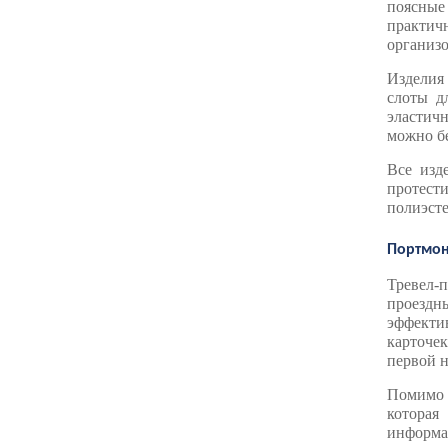
поясные
практич
организо
Изделия
слоты д
эластич
можно бе
Все изд
протест
полиэсте
Портмон
Тревел-
проездн
эффектив
карточек
первой н
Помимо 
которая
информац