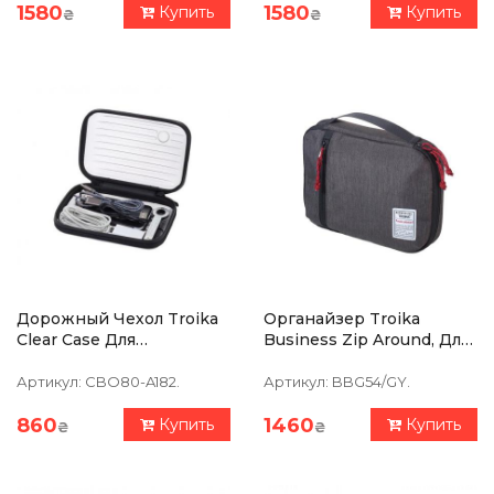
1580
1580
Купить
Купить
₴
₴
Дорожный Чехол Troika
Органайзер Troika
Clear Case Для
Business Zip Around, Для
Аксессуров
Аксессуаров Серый
Артикул:
CBO80-A182.
Артикул:
BBG54/GY.
860
1460
Купить
Купить
₴
₴