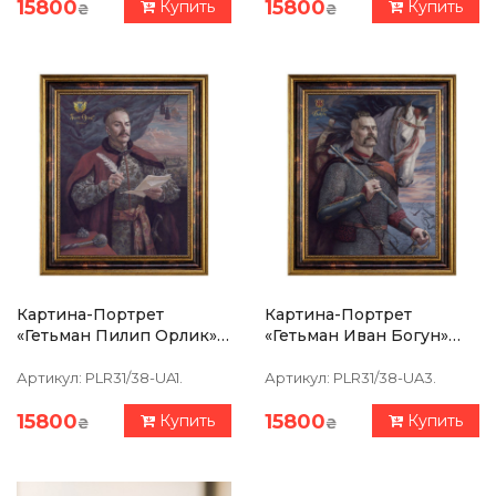
15800
15800
Купить
Купить
₴
₴
Картина-Портрет
Картина-Портрет
«Гетьман Пилип Орлик»
«Гетьман Иван Богун»
39х47см
39х47см
Артикул:
PLR31/38-UA1.
Артикул:
PLR31/38-UA3.
15800
15800
Купить
Купить
₴
₴