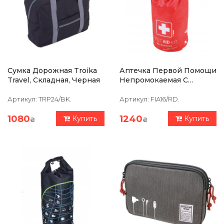
Сумка Дорожная Troika
Аптечка Первой Помощи
Travel, Складная, Черная
Непромокаемая С
Карабином Troika
TROIKA ERSTE HILFE SET
Артикул:
TRP24/BK.
Артикул:
FIA16/RD.
1080
1240
Купить
Купить
₴
₴