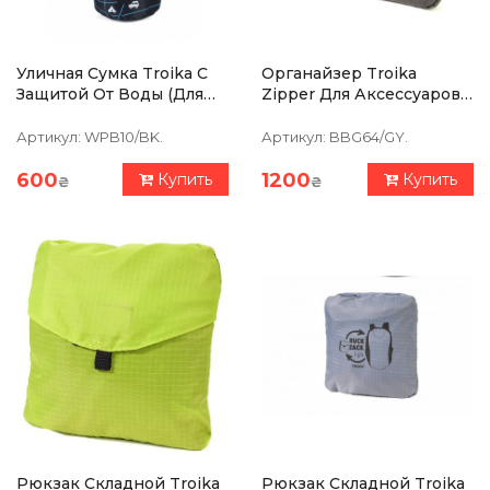
Уличная Сумка Troika С
Органайзер Troika
Защитой От Воды (для
Zipper Для Аксессуаров,
Водных Видов Спорта)
Коричневый
WATERPROOF BAG
Артикул:
WPB10/BK.
Артикул:
BBG64/GY.
600
1200
Купить
Купить
₴
₴
Рюкзак Складной Troika
Рюкзак Складной Troika