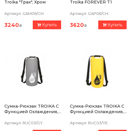
Troika "Трак", Хром
Troika FOREVER T1
Артикул:
GAM06/CH.
Артикул:
GAP06/CH.
3240
3620
Купить
Купить
₴
₴
Сумка-Рюкзак TROIKA С
Сумка-Рюкзак TROIKA С
Функцией Охлаждения,
Функцией Охлаждения,
Серый
Желтая
Артикул:
RUC03/GY.
Артикул:
RUC03/YE.