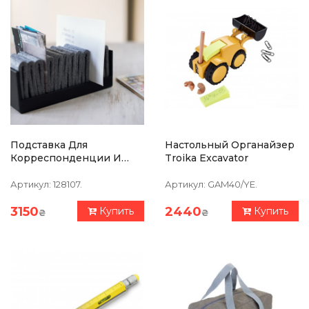
Подставка Для
Настольный Органайзер
Корреспонденции И
Troika Excavator
Бумаг Philippi Giorgio
Артикул:
128107.
Артикул:
GAM40/YE.
3150
2440
Купить
Купить
₴
₴