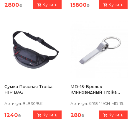
2800
15800
Купить
Купить
₴
₴
Сумка Поясная Troika
MD-15-Брелок
HIP BAG
Клиновидный Troika
"SPLIT IT"
Артикул:
BLB30/BK.
Артикул:
KR18-14/CH-MD-15.
1240
280
Купить
Купить
₴
₴