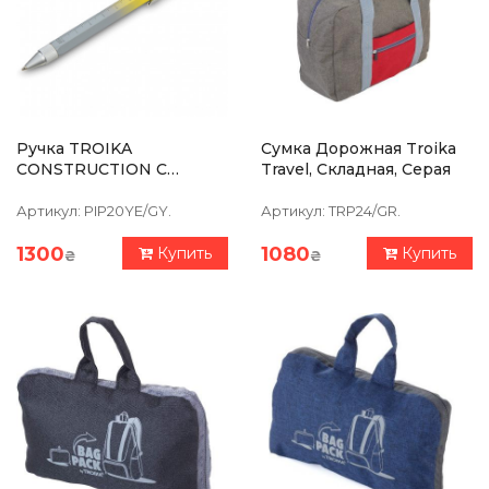
Ручка TROIKA
Сумка Дорожная Troika
CONSTRUCTION С
Travel, Складная, Серая
Линейкой,
Стилусом,плоской/
Артикул:
PIP20YE/GY.
Артикул:
TRP24/GR.
Крестообразной
Отверткой И Уровнем,
1300
1080
Купить
Купить
₴
₴
Серо-Желтая