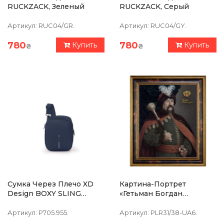
RUCKZACK, Зеленый
RUCKZACK, Серый
Артикул:
RUC04/GR.
Артикул:
RUC04/GY.
780
780
Купить
Купить
₴
₴
Сумка Через Плечо XD
Картина-Портрет
Design BOXY SLING
«Гетьман Богдан
Синяя
Хмельницький» 39х47см
Артикул:
P705.955.
Артикул:
PLR31/38-UA6.