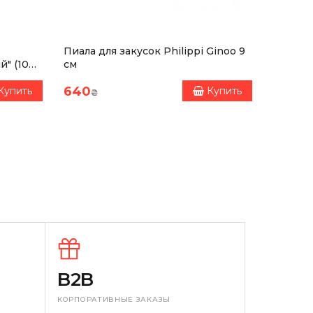
 14001, ISO 50001).
Пиала для закусок Philippi Ginoo 9
Набор 
й" (100
см
"Поцелу
фарфо
640
1340
Купить
Купить
₴
₴
B2B
КОРПОРАТИВНЫЕ ЗАКАЗЫ