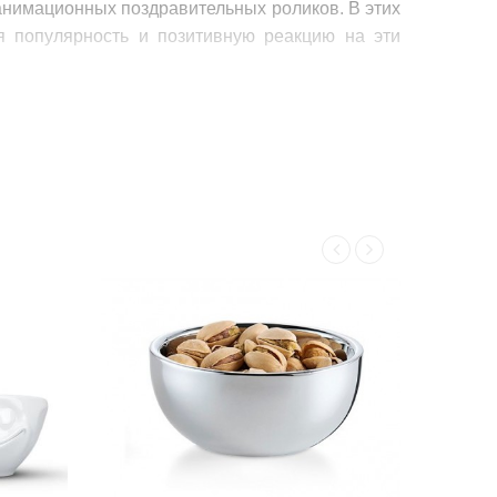
анимационных поздравительных роликов. В этих
 популярность и позитивную реакцию на эти
ие:
ти.
ыражением лица.
вство юмора и удивления.
 и шарм.
м выразить свои чувства и настроение через
квартирой компании Tassen. Здесь находятся
нновационных технологий. Бонн также известен
стерство и качество, отражая богатую традицию