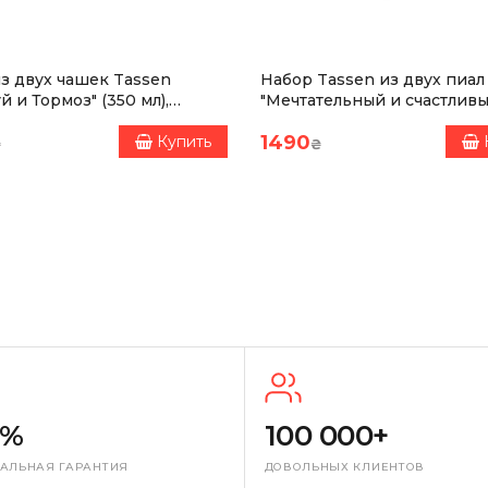
твует международным стандартам качества и экологии ( ISO
з двух чашек Tassen
Набор Tassen из двух пиал
й и Тормоз" (350 мл),
"Мечтательный и счастливы
мл), Фарфор
1490
Купить
₴
₴
0%
100 000+
АЛЬНАЯ ГАРАНТИЯ
ДОВОЛЬНЫХ КЛИЕНТОВ