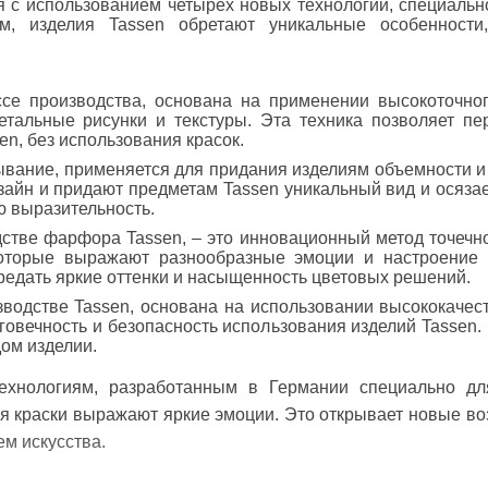
я с использованием
четырех новых технологий
, специальн
м, изделия Tassen обретают уникальные особенност
ссе производства, основана на
применении
высокоточно
етальные рисунки и текстуры. Эта техника позволяет п
n, без использования красок.
ывание
, применяется для придания изделиям объемности 
зайн и придают предметам Tassen уникальный вид и осяза
ю выразительность.
дстве фарфора Tassen, – это
инновационный метод точечно
которые выражают разнообразные эмоции и настроение 
едать яркие оттенки и насыщенность цветовых решений.
зводстве Tassen, основана на
использовании высококачес
лговечность и безопасность использования изделий Tassen.
ом изделии.
технологиям, разработанным в Германии специально д
я краски выражают яркие эмоции. Это открывает новые во
м искусства.