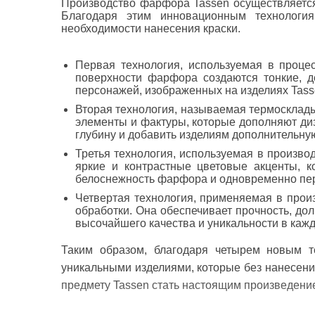
Производство фарфора Tassen осуществляетс
Благодаря этим инновационным технология
необходимости нанесения краски.
Первая технология, используемая в проце
поверхности фарфора создаются тонкие, д
персонажей, изображенных на изделиях Tasse
Вторая технология, называемая
термосклад
элементы и фактуры, которые дополняют ди
глубину и добавить изделиям дополнительну
Третья технология, используемая в произво
яркие и контрастные цветовые акценты, 
белоснежность фарфора и одновременно пер
Четвертая технология, применяемая в прои
обработки
. Она обеспечивает прочность, до
высочайшего качества и уникальности в кажд
Таким образом, благодаря четырем новым 
уникальными изделиями, которые без нанесени
предмету Tassen стать настоящим произведение