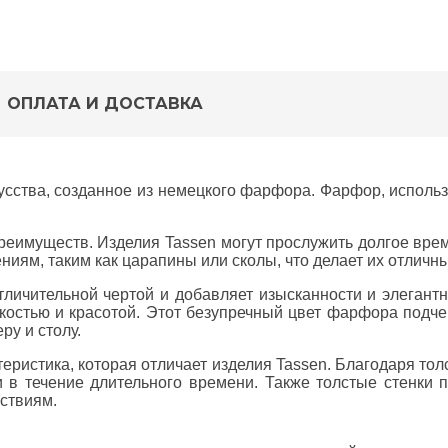
ОПЛАТА И ДОСТАВКА
сства, созданное из немецкого фарфора. Фарфор, использ
преимуществ. Изделия Tassen могут прослужить долгое вре
ниям, таким как царапины или сколы, что делает их отлич
тличительной чертой и добавляет изысканности и элегант
костью и красотой. Этот безупречный цвет фарфора подчер
у и столу.
еристика, которая отличает изделия Tassen. Благодаря то
 в течение длительного времени. Также толстые стенки 
йствиям.