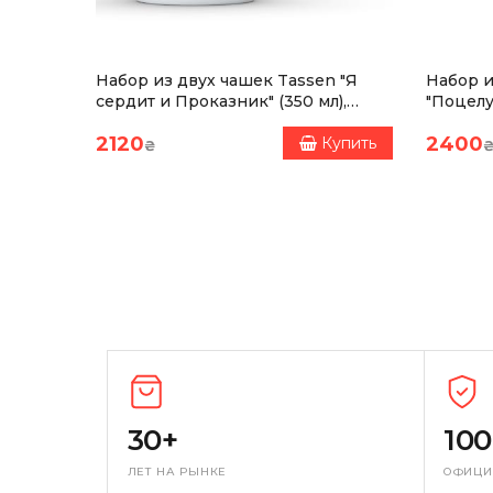
немецкого фарфора. Продукция Tassen соответс
 (350
Набор из двух чашек Tassen "Я
Набор и
сердит и Проказник" (350 мл),
"Поцелу
фарфор
фарфор
2120
2400
Купить
Купить
₴
30+
10
ЛЕТ НА РЫНКЕ
ОФИЦИ