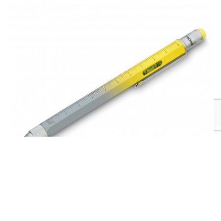
Ручка TROIKA CONSTRUCTION с линейкой,
стилусом,плоской/крестообразной отверткой и