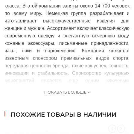
класса. В этой компании заняты около 14 700 человек
по всему миру. Немецкая группа разрабатывает и
изготавливает высококачественные изделия для
женщин и мужчин. Ассортимент включает классическую
современную одежду и элегантную вечернюю моду,
кожаные аксессуары, письменные принадлежности,
часы, очки и парфюмерию. Компания является
известным спонсором премиальных видов спорта,
передавая ценности бренда, такие как успех, точность,
инновации и стабильность.
Спонсорство культурных
мероприятий является еще одним ключевым
направлением коммуникаций, HUGO BOSS стремится
ПОКАЗАТЬ БОЛЬШЕ
создать точки соприкосновения между искусством и
модой в отношении дизайна, эстетики и творчества.
HUGO BOSS предлагает высококачественные
ПОХОЖИЕ ТОВАРЫ В НАЛИЧИИ
продукты, в которых основное внимание уделяется
инновационному дизайну и подарочной презентации.