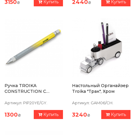
3150
2440
Купить
Купить
₴
₴
Ручка TROIKA
Настольный Органайзер
CONSTRUCTION С
Troika "Трак", Хром
Линейкой,
Стилусом,плоской/
Артикул:
PIP20YE/GY.
Артикул:
GAM06/CH.
Крестообразной
Отверткой И Уровнем,
1300
3240
Купить
Купить
₴
₴
Серо-Желтая