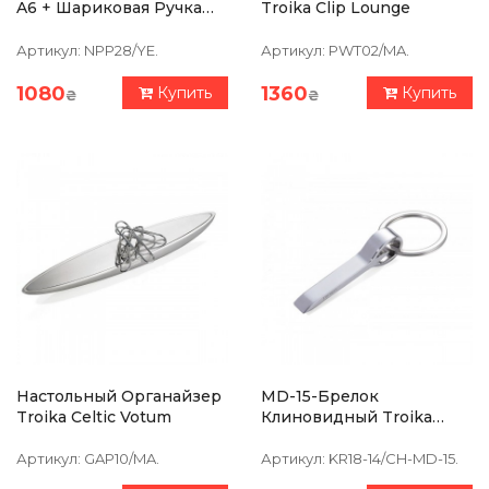
A6 + Шариковая Ручка
Troika Clip Lounge
Slim, Желтый
Артикул:
NPP28/YE.
Артикул:
PWT02/MA.
1080
1360
Купить
Купить
₴
₴
Настольный Органайзер
MD-15-Брелок
Troika Celtic Votum
Клиновидный Troika
"SPLIT IT"
Артикул:
GAP10/MA.
Артикул:
KR18-14/CH-MD-15.