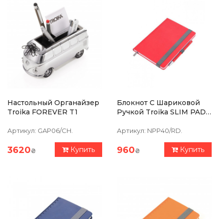
Настольный Органайзер
Блокнот С Шариковой
Troika FOREVER T1
Ручкой Troika SLIM PAD
A5, Красный
Артикул:
GAP06/CH.
Артикул:
NPP40/RD.
3620
960
Купить
Купить
₴
₴