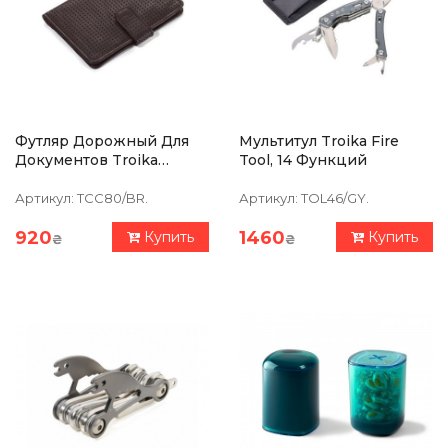
Футляр Дорожный Для
Мультитул Troika Fire
Документов Troika
Tool, 14 Функций
Marrone Коричневый
Артикул:
TCC80/BR.
Артикул:
TOL46/GY.
920
1460
Купить
Купить
₴
₴