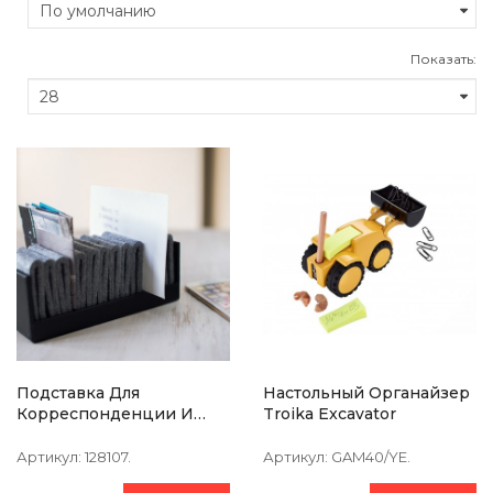
Показать:
Подставка Для
Настольный Органайзер
Корреспонденции И
Troika Excavator
Бумаг Philippi Giorgio
Артикул:
128107.
Артикул:
GAM40/YE.