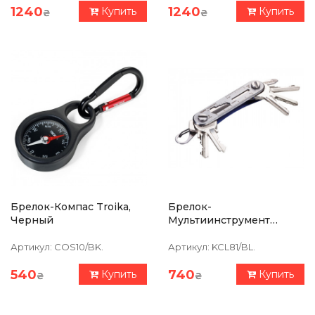
1240
1240
Купить
Купить
₴
₴
Брелок-Компас Troika,
Брелок-
Черный
Мультиинструмент
Troika Clever Key, Синий
Артикул:
COS10/BK.
Артикул:
KCL81/BL.
540
740
Купить
Купить
₴
₴