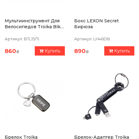
Мультиинструмент Для
Бокс LEXON Secret
Велосипедов Troika Bike
Бирюза
Tool, 18 Функций, Серый
Артикул:
BTL15/TI.
Артикул:
LH46DB.
860
890
Купить
Купить
₴
₴
Брелок Troika
Брелок-Адаптер Troika