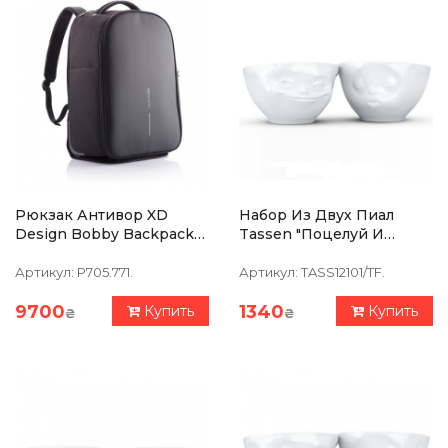
Рюкзак Антивор XD
Набор Из Двух Пиал
Design Bobby Backpack
Tassen "Поцелуй И
Trolley Черный
Усмешка" (100 Мл),
Фарфор
Артикул:
P705.771.
Артикул:
TASS12101/TF.
9700
1340
Купить
Купить
₴
₴