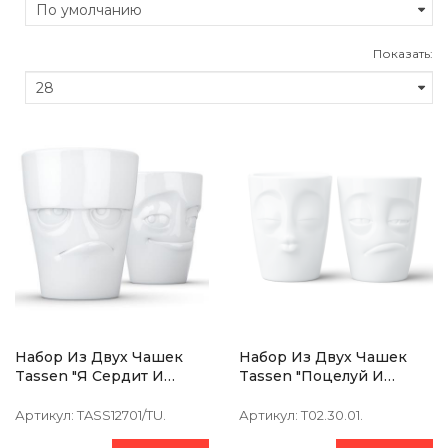
Показать:
Набор Из Двух Чашек
Набор Из Двух Чашек
Tassen "Я Сердит И
Tassen "Поцелуй И
Проказник" (350 Мл),
Тормоз" (350 Мл), Фарфор
Фарфор
Артикул:
TASS12701/TU.
Артикул:
T02.30.01.