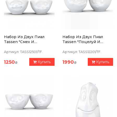
Набор Из Двух Пиал
Набор Из Двух Пиал
Tassen "Смех И
Tassen "Поцелуй И
Вкуснятина" (100 Мл),
Усмешка", (200 Мл),
Фарфор
Фарфор
Артикул:
TASS12501/TF.
Артикул:
TASS12201/TF.
1250
1990
Купить
Купить
₴
₴