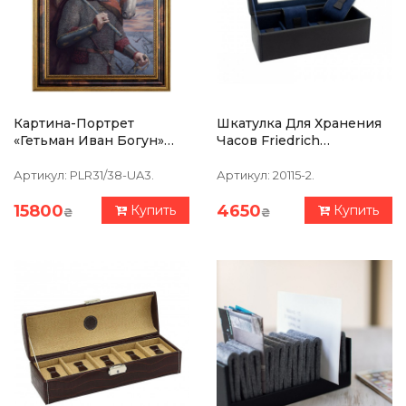
Картина-Портрет
Шкатулка Для Хранения
«Гетьман Иван Богун»
Часов Friedrich
39х47см
Lederwaren Bond 4,
Черно-Синий
Артикул:
PLR31/38-UA3.
Артикул:
20115-2.
15800
4650
Купить
Купить
₴
₴