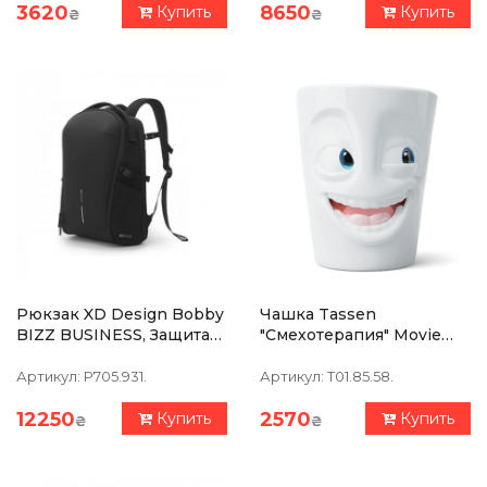
3620
8650
Купить
Купить
₴
₴
Рюкзак XD Design Bobby
Чашка Tassen
BIZZ BUSINESS, Защита
"Смехотерапия" Movie
От Краж, Порезов,
Edition (350 Мл), Фарфор
Черный
Артикул:
P705.931.
Артикул:
T01.85.58.
12250
2570
Купить
Купить
₴
₴