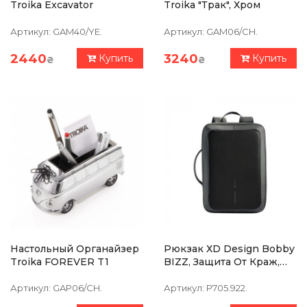
Troika Excavator
Troika "Трак", Хром
Артикул:
GAM40/YE.
Артикул:
GAM06/CH.
2440
3240
Купить
Купить
₴
₴
Настольный Органайзер
Рюкзак ХD Design Bobby
Troika FOREVER T1
BIZZ, Защита От Краж,
Порезов, Серый
Артикул:
GAP06/CH.
Артикул:
P705.922.