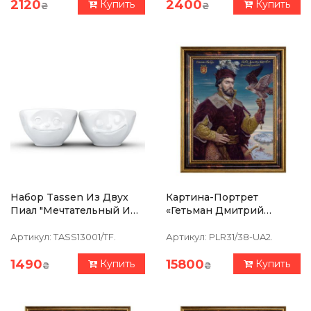
2120
2400
Купить
Купить
₴
₴
Набор Tassen Из Двух
Картина-Портрет
Пиал "Мечтательный И
«Гетьман Дмитрий
Счастливый" (100 Мл),
Вишневецкий» 39х47см
Фарфор
Артикул:
TASS13001/TF.
Артикул:
PLR31/38-UA2.
1490
15800
Купить
Купить
₴
₴