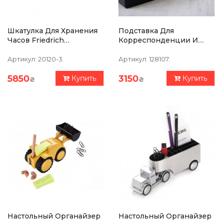
Шкатулка Для Хранения
Подставка Для
Часов Friedrich
Корреспонденции И
Lederwaren Le Croc 5,
Бумаг Philippi Giorgio
Коричневая
Артикул:
20120-3.
Артикул:
128107.
5850
3150
Купить
Купить
₴
₴
Настольный Органайзер
Настольный Органайзер