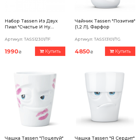
Набор Tassen Из Двух
Чайник Tassen "Позитив"
Пиал "Счастье И Ну
(1,2 Л), Фарфор
Пожалуйста!" (200 Мл),
Фарфор
Артикул:
TASS12301/TF.
Артикул:
TASS13101/TG.
1990
4850
Купить
Купить
₴
₴
Чашка Tassen "Поцелуй"
Чашка Tassen "Я Сердит"