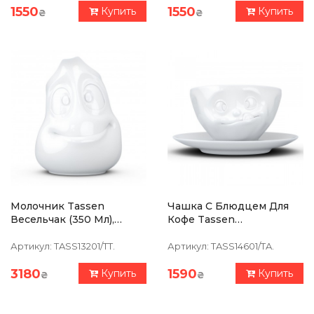
1550
1550
Купить
Купить
₴
₴
Молочник Tassen
Чашка С Блюдцем Для
Весельчак (350 Мл),
Кофе Tassen
Фарфор
"Вкуснятина", (200 Мл),
Фарфор
Артикул:
TASS13201/TT.
Артикул:
TASS14601/TA.
3180
1590
Купить
Купить
₴
₴