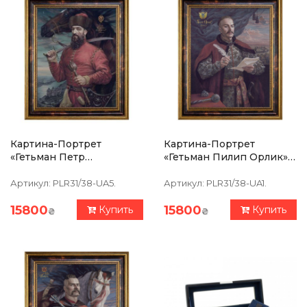
Картина-Портрет
Картина-Портрет
«Гетьман Петр
«Гетьман Пилип Орлик»
Сагайдачный» 39х47см
39х47см
Артикул:
PLR31/38-UA5.
Артикул:
PLR31/38-UA1.
15800
15800
Купить
Купить
₴
₴