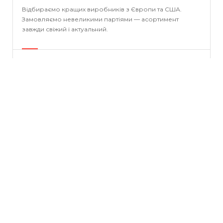
Відбираємо кращих виробників з Європи та США.
Замовляємо невеликими партіями — асортимент
завжди свіжий і актуальний.
100%
ОФІЦІЙНА ГАРАНТІЯ
ЗАХИСТ ПОКУПЦЯ
На кожен товар — гарантія виробника. У спірній ситуації
ми завжди на боці клієнта.
100 000+
ЗАДОВОЛЕНИХ КЛІЄНТІВ