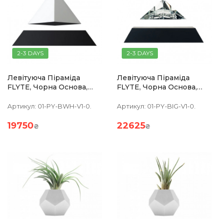
2-3 DAYS
2-3 DAYS
Левітуюча Піраміда
Левітуюча Піраміда
FLYTE, Чорна Основа,
FLYTE, Чорна Основа,
Біла Піраміда,вбудована
Кришталева
Лампа
Піраміда,вбудована
Артикул:
01-PY-BWH-V1-0.
Артикул:
01-PY-BIG-V1-0.
Лампа
19750
22625
₴
₴