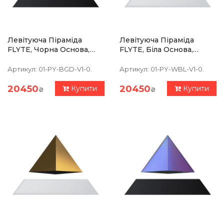
Левітуюча Піраміда
Левітуюча Піраміда
FLYTE, Чорна Основа,
FLYTE, Біла Основа,
Золотиста Піраміда
Чорна Піраміда
Артикул:
01-PY-BGD-V1-0.
Артикул:
01-PY-WBL-V1-0.
20450
20450
Купити
Купити
₴
₴