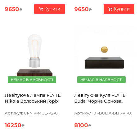
9650
9650
Купити
Купити
₴
₴
НЕМАЄ В НАЯВНОСТІ
НЕМАЄ В НАЯВНОСТІ
Левітуюча Лампа FLYTE
Левітуюча Куля FLYTE
Nikola Волоський Горіх
Buda, Чорна Основа,
Золотиста Куля
Артикул:
01-NIK-MUL-V2-0.
Артикул:
01-BUDA-BLK-V1-0.
16250
8100
₴
₴