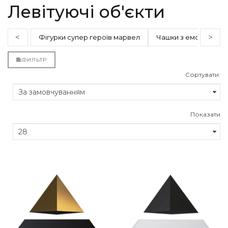
Левітуючі об'єкти
<
>
Фігурки супер героїв марвел
Чашки з емоціями
ФИЛЬТР
Сортувати:
Показати