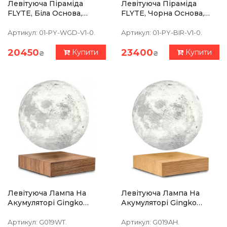
Левітуюча Піраміда
Левітуюча Піраміда
FLYTE, Біла Основа,
FLYTE, Чорна Основа,
Золотиста Піраміда
Райдужна
Піраміда,вбудована
Артикул:
01-PY-WGD-V1-0.
Артикул:
01-PY-BIR-V1-0.
Лампа
20450
23400
Купити
Купити
₴
₴
Левітуюча Лампа На
Левітуюча Лампа На
Акумуляторі Gingko
Акумуляторі Gingko
Moon, Дерево Горіх
Moon, Ясень
Артикул:
G019WT.
Артикул:
G019AH.