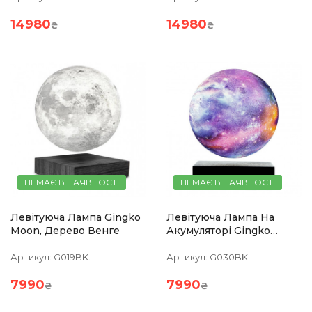
14980
14980
₴
₴
НЕМАЄ В НАЯВНОСТІ
НЕМАЄ В НАЯВНОСТІ
Левітуюча Лампа Gingko
Левітуюча Лампа На
Moon, Дерево Венге
Акумуляторі Gingko
Galaxy, Дерево Венге
Артикул:
G019BK.
Артикул:
G030BK.
7990
7990
₴
₴