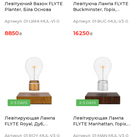
Левітуючий Вазон FLYTE
Левітуюча Лампа FLYTE
Planter, Біла Основа
Buckminster, Горіх,
Мідний Патрон
Артикул:
01-LWHI-MUL-V1-0.
Артикул:
01-BUC-MUL-V3-0.
8850
16250
₴
₴
2-3 DAYS
2-3 DAYS
Левітирующая Лампа
Левітирующая Лампа
FLYTE Royal, Дуб,
FLYTE Manhattan, Горіх,
Золотистий Патрон
Хромований Патрон
Артикул:
01-ROY-MUL-V3-0.
Артикул:
01-MAN-MUL-V3-0.