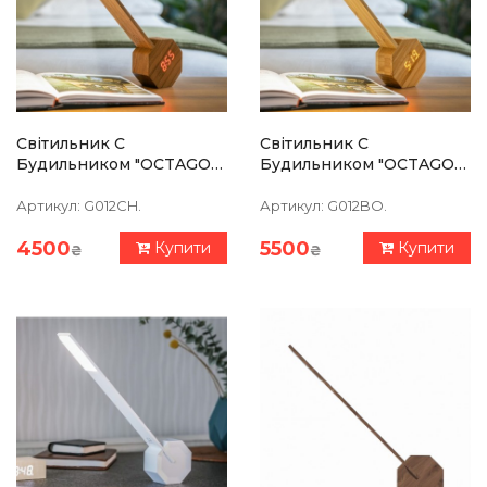
Світильник C
Світильник C
Будильником "OCTAGON
Будильником "OCTAGON
ONE PLUS", Вишня
ONE PLUS", Бамбук
Артикул:
G012CH.
Артикул:
G012BO.
4500
5500
Купити
Купити
₴
₴