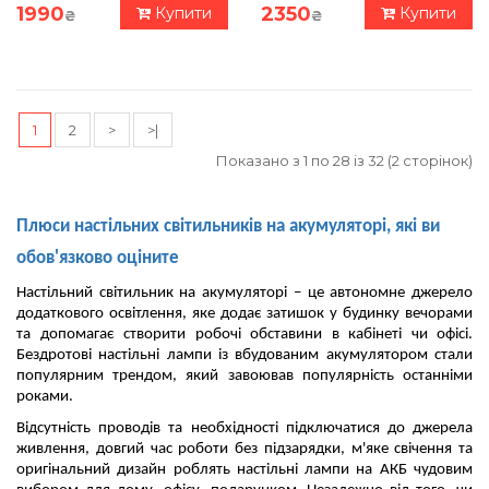
1990
2350
Купити
Купити
₴
₴
1
2
>
>|
Показано з 1 по 28 із 32 (2 сторінок)
Плюси настільних світильників на акумуляторі, які ви 
обов'язково оціните
Настільний світильник на акумуляторі – це автономне джерело 
додаткового освітлення, яке додає затишок у будинку вечорами 
та допомагає створити робочі обставини в кабінеті чи офісі. 
Бездротові настільні лампи із вбудованим акумулятором стали 
популярним трендом, який завоював популярність останніми 
роками. 
Відсутність проводів та необхідності підключатися до джерела 
живлення, довгий час роботи без підзарядки, м'яке свічення та 
оригінальний дизайн роблять настільні лампи на АКБ чудовим 