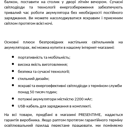
балкон, поставити на столик у дворі літнім вечором. Сучасні 
світлодіоди та технології енергозбереження забезпечують 
тривалий час роботи акумулятора без необхідності постійного 
заряджання. Ви можете насолоджуватися яскравим і приємним 
світлом протягом всієї ночі.
Основні плюси безпровідних настільних світильників на 
акумуляторах, які можна купити в нашому інтернет-магазині:
портативність та мобільність;
висока якість виготовлення;
безпека та сучасні технології;
стильний дизайн;
яскраві та енергоефективні світлодіоди з терміном служби 
понад 50 тисяч годин;
потужні акумулятори місткістю 2200 мАг;
USB-кабель для заряджання в комплекті.
На всі товари, придбані в магазині PRESENTIME, надається 
гарантія виробника. 
Якщо раптом протягом гарантійного терміну 
освітлювальний прилад перестане працювати, ми поміняємо 