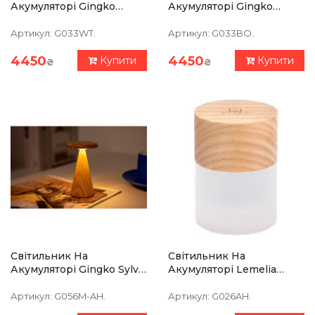
Акумуляторі Gingko
Акумуляторі Gingko
Smart Origami Lamp,
Smart Origami Lamp,
Натуральний Горіх
Бамбук
Артикул:
G033WT.
Артикул:
G033BO.
4450
4450
Купити
Купити
₴
₴
Світильник На
Світильник На
Акумуляторі Gingko Sylva
Акумуляторі Lemelia
Mini, Білий Ясень
Gingko, Дерево Клен
Артикул:
G056M-AH.
Артикул:
G026AH.