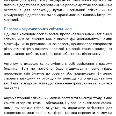
вибором для дому, офісу, подарунком. 
Незалежно від того, чи 
потрібне додаткове підсвічування на робочому столі або затишне 
освітлення для релаксації, купити настільний світильник на 
акумуляторі з доставленням по Україні можна в нашому інтернет-
магазині. 
Переваги акумуляторних світильників
Однією з ключових особливостей пропонованих нами настільних 
світильників оснащених АКБ є висока функціональність. 
Лампи 
мають функцію регулювання яскравості, що дозволяє створювати 
різну атмосферу у вашому просторі. 
Ця опція стане в пригоді як 
Автономне джерело світла змінить спосіб освітлення у вашому 
будинку. Вам не потрібно буде підшукувати певне місце, 
пересувати стіл ближче до розетки або подовжувачі. Ви легко 
створите затишний куточок для читання, де ніхто не відриватиме 
вас. І навіть якщо раптом відключать електрику, ви не залишитеся 
Акумуляторний світильник можна поставити в центрі столу, якщо 
хочете створити інтимні обставини, і у вас не виявилося свічок. 
Вимкніть верхнє світло та увімкніть додаткове освітлення для 
створення романтичної атмосфери. Можна перенести лампу на 