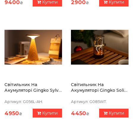
9400
2900
Купити
Купити
₴
₴
Світильник На
Світильник На
Акумуляторі Gingko Sylva,
Акумуляторі Gingko Solis
Білий Ясень, Велика
Drift, Натуральний Горіх
Артикул:
G056L-AH.
Артикул:
G085WT.
4950
4450
Купити
Купити
₴
₴