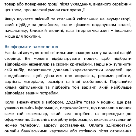
товар або повернемо гроші після укладання, виданого сервісним 
центром, про належні умови експлуатації. 
Якщо шукаєте якісний та стильний світильник на акумуляторі, 
який підійде за дизайном, стане цікавим подарунком колезі, 
начальнику, близькій людині, наш інтернет-магазин – ідеальне 
місце для покупки.
Як оформити замовлення
Настільні акумуляторні світильники знаходяться у каталозі на цій 
сторінці. 
Ви можете відфільтрувати пошук, щоб підібрати 
відповідний екземпляр за своїми критеріями. 
Перш ніж зупинити 
свій вибір, перегляньте докладні характеристики моделей, що 
сподобалися, щоб дізнатися про яскравість, режими роботи, 
вартість, матеріали, розміри та інші особливості. 
Порівняйте 
кілька світильників та підберіть той варіант, який найбільше 
відповідає вашим потребам.
Коли визначитеся з вибором, додайте товар у кошик. 
Ще раз 
уважно вивчіть інформацію, переконайтеся, що поклали в кошик 
саме той екземпляр, який вам потрібен, та переходьте до 
оформлення. 
Заповніть потрібну інформацію, вкажіть актуальний 
номер телефону, адресу доставлення. 
Оплата здійснюється 
онлайн банківськими картками або готівкою після отримання 