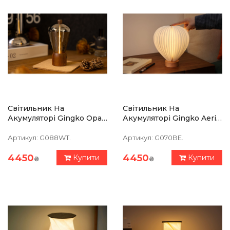
Світильник На
Світильник На
Акумуляторі Gingko Opal
Акумуляторі Gingko Aeris,
Drift, Натуральний Горіх
Натуральний Бук
Артикул:
G088WT.
Артикул:
G070BE.
4450
4450
Купити
Купити
₴
₴