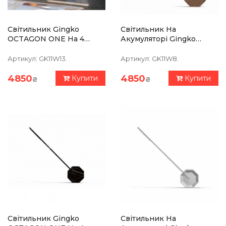
Світильник Gingko
Світильник На
OCTAGON ONE На 4
Акумуляторі Gingko
Рівня Освітлення, Білий
OCTAGON ONE, Горіх
Артикул:
GK11W13.
Артикул:
GK11W8.
4850
4850
Купити
Купити
₴
₴
Світильник Gingko
Світильник На