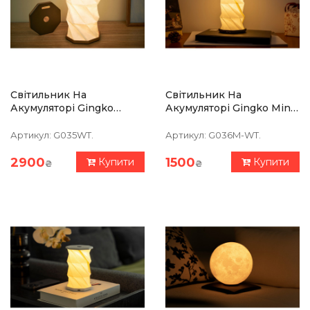
Світильник На
Світильник На
Акумуляторі Gingko
Акумуляторі Gingko Mini
Twist, Горіх
Hexagon Twist, Горіх
Артикул:
G035WT.
Артикул:
G036M-WT.
2900
1500
Купити
Купити
₴
₴