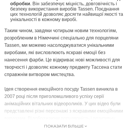
обробки
.
Він забезпечує міцність, довговічність і
безпеку використання виробів Tassen.
Поєднання
цих технологій дозволяє досягти найвищої якості та
унікальності в кожному виробі.
Таким чином, завдяки чотирьом новим технологіям,
розробленим в Німеччині спеціально для порцеляни
Tassen, ми можемо насолоджуватися унікальними
виробами, які висловлюють яскраві емоції без
нанесення фарби.
Це відкриває нові можливості для
творчості і дозволяє кожному предмету Тассена стати
справжнім витвором мистецтва.
Ідея створення емоційного посуду Tassen виникла в
2007 році після приголомшливого успіху серії
анімаційних вітальних відеороликів.
У цих відео були
представлені різні персонажі з яскравими емоційними
виразами.
Відображаючи популярність і позитивну
реакцію на цих персонажів, народилася ідея створення
ПОКАЗАТИ БІЛЬШЕ