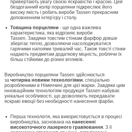
привертають увагу своєю яскравістю і красою.
Цей
бездоганний колір порцеляни підкреслює його
високу якість і робить вироби Tassen прекрасним
доповненням інтер'єру і столу.
Товщина порцеляни
- ще одна важлива
характеристика, яка відрізняє вироби
Tassen.
Завдяки товстим стінкам фарфор довше
зберігає тепло, дозволяючи насолоджуватися
гарячими напоями тривалий час.
Також товсті стінки
надають предметам додаткову міцність, роблячи їх
більш стійкими до різних впливів.
Виробництво порцеляни Tassen здійснюється
за
чотирма новими технологіями
, спеціально
розробленими в Німеччині для цієї марки.
Завдяки цим
інноваційним технологіям продукція Tassen набуває
унікальні особливості, що дозволяють передавати
яскраві емоції без необхідності нанесення фарби.
Перша технологія, яка використовується в процесі
виробництва, заснована на
нанесенні
високоточного лазерного гравіювання
.
З її