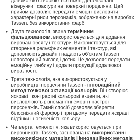
допомогою створюються ніжні, деталізовані
візерунки і фактури на поверхні порцеляни.
Цей
прийом дозволяє передати емоції і висловити
характерні риси персонажів, зображених на виробах
Tassen, без використання фарб.
Друга технологія, звана
термічним
фальцюванням
, використовується для додання
виробам обсягу і текстури.
Використовується для
створення рельєфних елементів і текстур, які
доповнюють дизайн і надають об'єктам Tassen
неповторний вигляд і дотик.
Це дозволяє передати
емоційну глибину і додати продукції додаткової
виразності.
Третя технологія, яка використовується у
виробництві порцеляни Tassen -
інноваційний
метод точкової активації кольорів
.
Він створює
яскраві і контрастні кольорові акценти, які
висловлюють різноманітні емоції і настрої
персонажів.
Такий спосіб дозволяє зберегти
білосніжний фарфор і при цьому передати яскраві
відтінки і насиченість кольору.
Четверта технологія, яка використовується при
виробництві Tassen, заснована на
використанні
високоякісних матеріалів і інноваційних методів