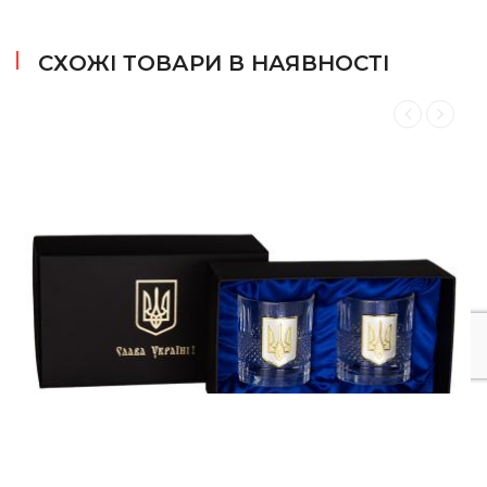
посуду, яка буде передавати ці емоції в реальному
житті.
СХОЖІ ТОВАРИ В НАЯВНОСТІ
Серія Tassen включає в себе шість емоцій, кожна зі
своєю унікальною формою і експресією:
Happy
(Щасливий): Персонаж з яскравою та
радісною посмішкою, який передає почуття щастя та
радості.
Oh, please
(Ой, все!): Вираз подиву і подиву,
персонаж із розгубленим і шокованим виразом
обличчя.
Tasty
(Лакомий): Персонаж, який висловлює
насолоду та задоволення від їжі або напою.
Kissing
(Поцілунок): Персонаж, що зображує
поцілунок і передає любов та ніжність.
Baffled
(Здивований): Персонаж із виразом
замішання або нерозуміння, який викликає почуття
гумору та здивування.
Grinning
(Хитрун): Персонаж із хитрим і усміхненим
виразом, який надає виробу грайливості та шарму.