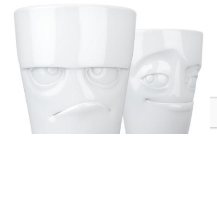
Набір з двох чашок Tassen "Буркотун і Пустунчик" (350
мл), порцеляна