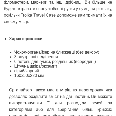
фломастери, маркери та інші дрібниці. Ви більше не
будете втрачати свої улюблені ручки у сумці чи рюкзаку,
оскільки Troika Travel Case допоможе вам тримати їх на
своєму місці.
Характеристики
:
Чохол-органайзер на блискавці (без декору)
3 внутрішні відділення
6 петель для гумки, роздільник (всередині)
Штучна шкіра/оксамит
сірий/чорний
160x50x220 мм
Органайзер також має внутрішню перегородку, яка
дозволяє розділити вміст на дві частини. Ви можете
використовувати її для розподілу речей за
категоріями або для зберігання більш крихких
предметів, які потребують додаткового захисту.