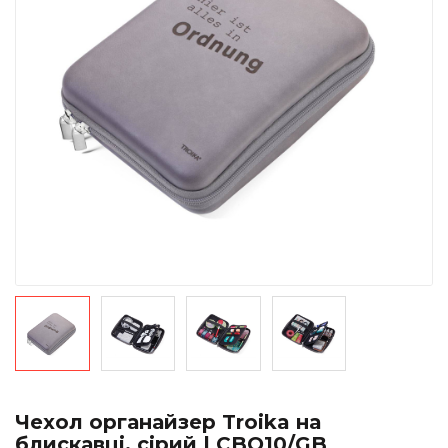
Чехол органайзер Troika на
блискавці, сірий | CBO10/GB