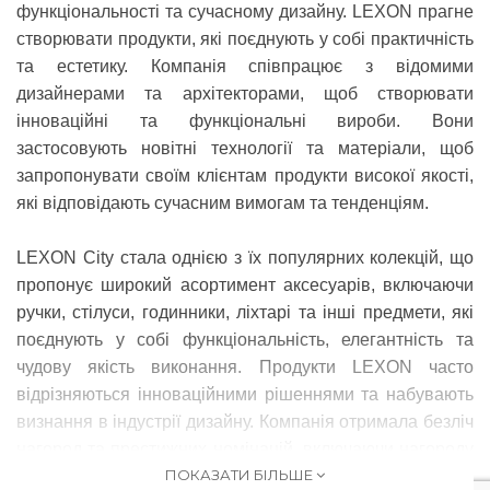
функціональності та сучасному дизайну. LEXON прагне
створювати продукти, які поєднують у собі практичність
та естетику. Компанія співпрацює з відомими
дизайнерами та архітекторами, щоб створювати
інноваційні та функціональні вироби. Вони
застосовують новітні технології та матеріали, щоб
запропонувати своїм клієнтам продукти високої якості,
які відповідають сучасним вимогам та тенденціям.
LEXON City стала однією з їх популярних колекцій, що
пропонує широкий асортимент аксесуарів, включаючи
ручки, стілуси, годинники, ліхтарі та інші предмети, які
поєднують у собі функціональність, елегантність та
чудову якість виконання. Продукти LEXON часто
відрізняються інноваційними рішеннями та набувають
визнання в індустрії дизайну. Компанія отримала безліч
нагород та престижних номінацій, включаючи нагороду
ПОКАЗАТИ БІЛЬШЕ
Red Dot Design Award, iF Design Award, Good Design