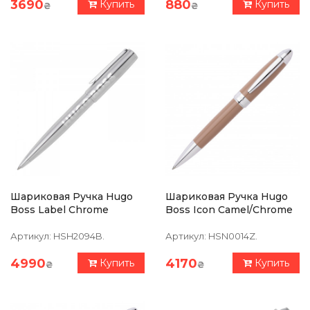
3690
880
Купить
Купить
₴
₴
Шариковая Ручка Hugo
Шариковая Ручка Hugo
Boss Label Chrome
Boss Icon Camel/Chrome
Артикул:
HSH2094B.
Артикул:
HSN0014Z.
4990
4170
Купить
Купить
₴
₴