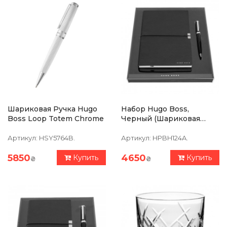
Шариковая Ручка Hugo
Набор Hugo Boss,
Boss Loop Totem Chrome
Черный (шариковая
Ручка HSN2544A +
Блокнот А5 HNH124AL)
Артикул:
HSY5764B.
Артикул:
HPBH124A.
5850
4650
Купить
Купить
₴
₴