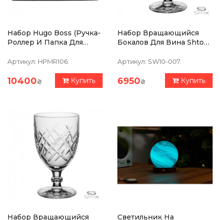
Набор Hugo Boss (ручка-
Набор Вращающийся
Роллер И Папка Для
Бокалов Для Вина Shtox
Конференций А5)
Сатурн 2 Шт. Хрусталь
HSI1065B+HTM106A
Артикул:
HPMR106.
Артикул:
SW10-007.
10400
6950
Купить
Купить
₴
₴
Набор Вращающийся
Светильник На