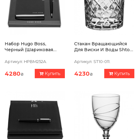
Набор Hugo Boss,
Стакан Вращающийся
Черный (шариковая
Для Виски И Воды Shtox
Ручка HSN2544A +
Лорд 320 Хрусталь
Блокнот А6 HNM124AA)
Артикул:
HPBM252A.
Артикул:
ST10-011.
4280
4230
Купить
Купить
₴
₴