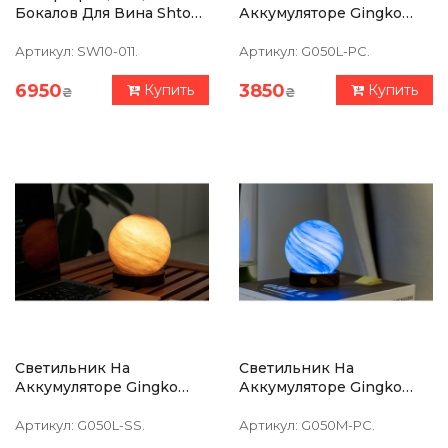
Бокалов Для Вина Shtox
Аккумуляторе Gingko
Лорд 2 Шт. Хрусталь
AstraGlass Light Large,
Полярное Облако, 8
Артикул:
SW10-011.
Артикул:
G050L-PC.
Режимов Освещения
6950
3850
Купить
Купить
₴
₴
Светильник На
Светильник На
Аккумуляторе Gingko
Аккумуляторе Gingko
AstraGlass Light Large,
AstraGlass Light MINI,
Песочная Буря, 8
Полярное Облако, 8
Артикул:
G050L-SS.
Артикул:
G050M-PC.
Режимов Освещения
Режимов Освещения