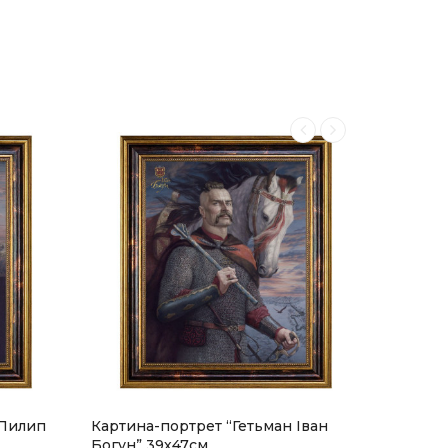
 Пилип
Картина-портрет “Гетьман Іван
Скринь
Богун” 39х47см
Lederw