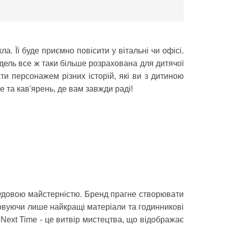
а. Її буде приємно повісити у вітальні чи офісі.
модель все ж таки більше розрахована для дитячої
ти персонажем різних історій, які ви з дитиною
е та кав'ярень, де вам завжди раді!
 чудовою майстерністю. Бренд прагне створювати
стовуючи лише найкращі матеріали та годинникові
 Next Time - це витвір мистецтва, що відображає