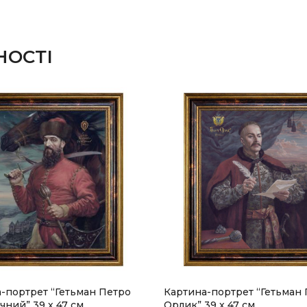
НОСТІ
-портрет “Гетьман Петро
Картина-портрет “Гетьман
чний” 39 х 47 см
Орлик” 39 х 47 см