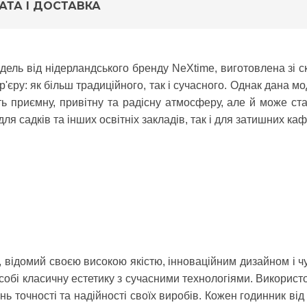
АТА І ДОСТАВКА
дель від нідерландського бренду NeXtime, виготовлена зі скл
р'єру: як більш традиційного, так і сучасного. Однак дана 
ть приємну, привітну та радісну атмосферу, але й може ста
я садків та інших освітніх закладів, так і для затишних каф
в, відомий своєю високою якістю, інноваційним дизайном і
 в собі класичну естетику з сучасними технологіями. Викори
ь точності та надійності своїх виробів. Кожен годинник від