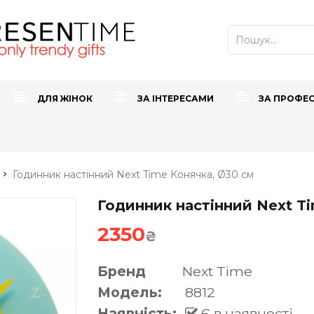
ДЛЯ ЖІНОК
ЗА ІНТЕРЕСАМИ
ЗА ПРОФЕ
Годинник настінний Next Time Конячка, Ø30 см
Годинник настінний Next Ti
2350
₴
Бренд
Next Time
Модель:
8812
Наявність:
Є в наявності