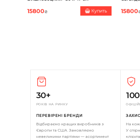
15800
15800
Купить
Купить
₴
30+
10
РОКІВ НА РИНКУ
ОФІЦІЙ
ПЕРЕВІРЕНІ БРЕНДИ
ЗАХИ
Відбираємо кращих виробників з
На кож
Європи та США. Замовляємо
У спірн
невеликими партіями — асортимент
клієнта