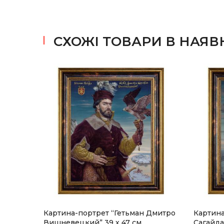
СХОЖІ ТОВАРИ В НАЯВ
ою
Картина-портрет “Гетьман Дмитро
Картина
ий
Вишневецкий” 39 х 47 см
Сагайда