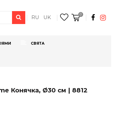
0
RU
UK
СІЯМИ
СВЯТА
me Конячка, Ø30 см | 8812