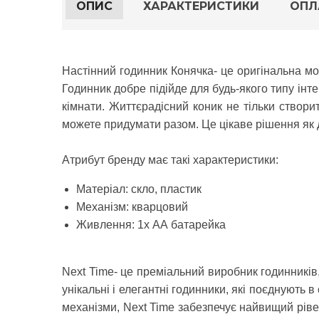
ОПИС
ХАРАКТЕРИСТИКИ
ОПЛ
Настінний годинник Конячка
- це оригінальна мо
Годинник добре підійде для будь-якого типу інте
кімнати. Життєрадісний коник не тільки створи
можете придумати разом. Це цікаве рішення як дл
Атрибут бренду має такі характеристики:
Матеріал: скло, пластик
Механізм: кварцовий
Живлення: 1x АА батарейка
Next Time
- це преміальний виробник годинникі
унікальні і елегантні годинники, які поєднують
механізми, Next Time забезпечує найвищий рівен