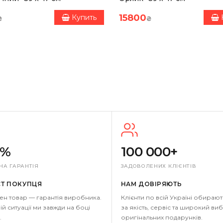
15800
Купить
₴
₴
0%
100 000+
НА ГАРАНТІЯ
ЗАДОВОЛЕНИХ КЛІЄНТІВ
СТ ПОКУПЦЯ
НАМ ДОВІРЯЮТЬ
ен товар — гарантія виробника.
Клієнти по всій Україні обирают
ій ситуації ми завжди на боці
за якість, сервіс та широкий виб
.
оригінальних подарунків.