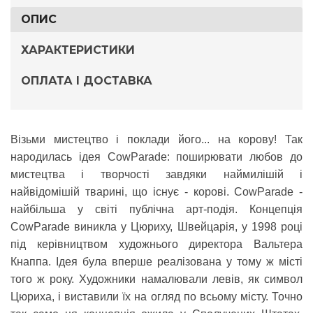
ОПИС
ХАРАКТЕРИСТИКИ
ОПЛАТА І ДОСТАВКА
Візьми мистецтво і поклади його... на корову! Так
народилась ідея
CowParade
: поширювати любов до
мистецтва і творчості завдяки наймилішій і
найвідомішій тварині, що існує - корові. CowParade -
найбільша у світі публічна арт-подія. Концепція
CowParade виникла у Цюриху, Швейцарія, у 1998 році
під керівництвом художнього директора Вальтера
Кнаппа. Ідея була вперше реалізована у тому ж місті
того ж року. Художники намалювали левів, як символ
Цюриха, і виставили їх на огляд по всьому місту. Точно