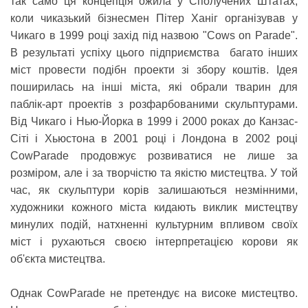
так само ця концепція ожила у Сполучених Штатах,
коли чиказький бізнесмен Пітер Ханіг організував у
Чикаго в 1999 році захід під назвою "Cows on Parade".
В результаті успіху цього підприємства багато інших
міст провести подібн проекти зі збору коштів. Ідея
поширилась на інші міста, які обрали тварин для
паблік-арт проектів з розфарбованими скульптурами.
Від Чикаго і Нью-Йорка в 1999 і 2000 роках до Канзас-
Сіті і Хьюстона в 2001 році і Лондона в 2002 році
CowParade продовжує розвиватися не лише за
розміром, але і за творчістю та якістю мистецтва. У той
час, як скульптури корів залишаються незмінними,
художники кожного міста кидають виклик мистецтву
минулих подій, натхненні культурним впливом своїх
міст і рухаються своєю інтерпретацією корови як
об'єкта мистецтва.
Однак CowParade не претендує на високе мистецтво.