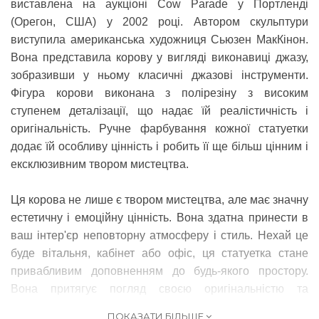
виставлена ​​на аукціоні Cow Parade у Портленді
(Орегон, США) у 2002 році. Автором скульптури
виступила американська художниця Сьюзен МакКінон.
Вона представила корову у вигляді виконавиці джазу,
зобразивши у ньому класичні джазові інструменти.
Фігура корови виконана з полірезіну з високим
ступенем деталізації, що надає їй реалістичність і
оригінальність. Ручне фарбування кожної статуетки
додає їй особливу цінність і робить її ще більш цінним і
ексклюзивним твором мистецтва.
Ця корова не лише є твором мистецтва, але має значну
естетичну і емоційну цінність. Вона здатна принести в
ваш інтер'єр неповторну атмосферу і стиль. Нехай це
буде вітальня, кабінет або офіс, ця статуетка стане
привабливим доповненням до будь-якого простору.
Вона притягує погляд своєю оригінальністю та
незвичайністю, стаючи унікальним елементом декору,
ПОКАЗАТИ БІЛЬШЕ