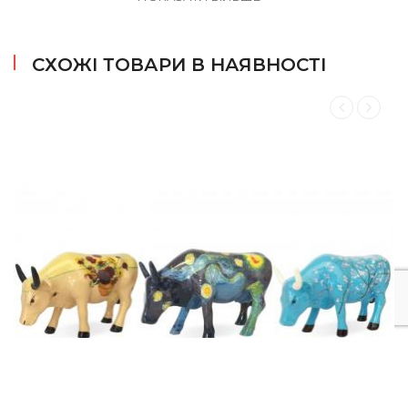
який назавжди запам'ятається всім, хто його побачить.
Придбання колекційної статуетки - це не лише
можливість володіти твором мистецтва, але і спосіб
СХОЖІ ТОВАРИ В НАЯВНОСТІ
виразити свою індивідуальність та естетичні
уподобання. Це прекрасний подарунок для тих, хто
цікавиться сучасним мистецтвом і цінує унікальні речі.
Приєднуйтеся до захоплення Cow Parade, зануртесь у
світ мистецтва і краси, і додайте до свого інтер'єру
нотку креативності і оригінальності за допомогою
колекційної статуетки. Арт-корови CowParade
прикрашають доми колекціонерів і любителів сучасного
мистецтва по всьому світу! Ми впевнені, що Ви з
задоволенням будете довго розглядати фігурки
CowParade, тримати їх у руках, роздумувати про задум
автора. Статуетки CowParade оригінально доповнять
Ваш інтер'єр і стануть чудовим подарунком!