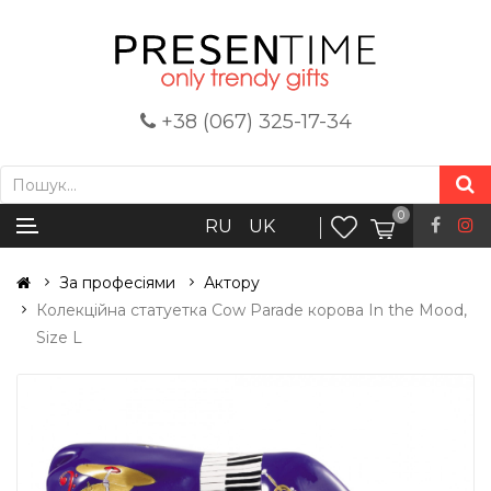
+38 (067) 325-17-34
0
RU
UK
За професіями
Актору
Колекційна статуетка Cow Parade корова In the Mood,
Size L