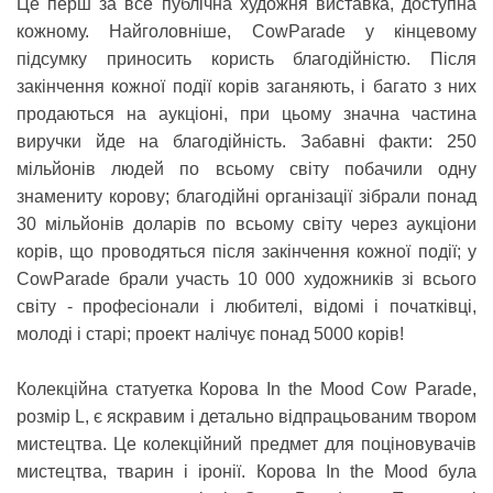
Це перш за все публічна художня виставка, доступна
кожному. Найголовніше, CowParade у кінцевому
підсумку приносить користь благодійністю. Після
закінчення кожної події корів заганяють, і багато з них
продаються на аукціоні, при цьому значна частина
виручки йде на благодійність. Забавні факти: 250
мільйонів людей по всьому світу побачили одну
знамениту корову; благодійні організації зібрали понад
30 мільйонів доларів по всьому світу через аукціони
корів, що проводяться після закінчення кожної події; у
CowParade брали участь 10 000 художників зі всього
світу - професіонали і любителі, відомі і початківці,
молоді і старі; проект налічує понад 5000 корів!
Колекційна статуетка Корова In the Mood Cow Parade
,
розмір L, є яскравим і детально відпрацьованим твором
мистецтва. Це колекційний предмет для поціновувачів
мистецтва, тварин і іронії. Корова In the Mood була