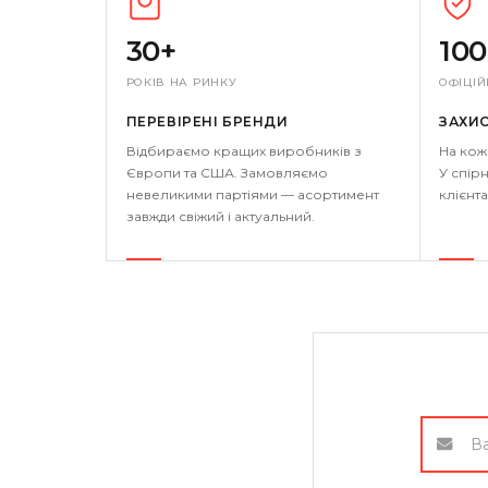
30+
10
РОКІВ НА РИНКУ
ОФІЦІЙ
ПЕРЕВІРЕНІ БРЕНДИ
ЗАХИ
Відбираємо кращих виробників з
На кож
Європи та США. Замовляємо
У спірн
невеликими партіями — асортимент
клієнта
завжди свіжий і актуальний.