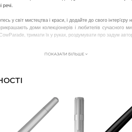
 речі.
сь у світ мистецтва і краси, і додайте до свого інтер'єру н
прикрашають доми колекціонерів і любителів сучасного ми
CowParade, тримати їх у руках, роздумувати про задум авт
ПОКАЗАТИ БІЛЬШЕ
НОСТІ