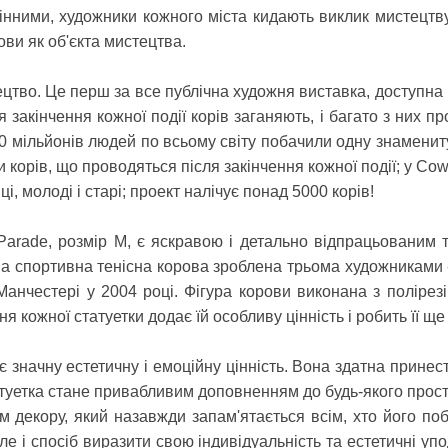
мінними, художники кожного міста кидають виклик мистецтв
ови як об'єкта мистецтва.
цтво. Це перш за все публічна художня виставка, доступна
я закінчення кожної події корів заганяють, і багато з них п
50 мільйонів людей по всьому світу побачили одну знамениту 
и корів, що проводяться після закінчення кожної події; у Co
ці, молоді і старі; проект налічує понад 5000 корів!
Parade
, розмір M, є яскравою і детально відпрацьованим
сива спортивна тенісна корова зроблена трьома художниками
нчестері у 2004 році. Фігура корови виконана з полірезін
ня кожної статуетки додає їй особливу цінність і робить її 
 значну естетичну і емоційну цінність. Вона здатна принест
татуетка стане привабливим доповненням до будь-якого прос
 декору, який назавжди запам'ятається всім, хто його поб
е і спосіб виразити свою індивідуальність та естетичні уп