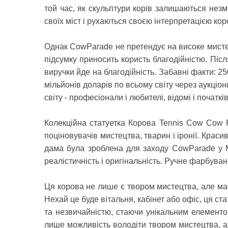
той час, як скульптури корів залишаються нез
своїх міст і рухаються своєю інтерпретацією кор
Однак CowParade не претендує на високе мисте
підсумку приносить користь благодійністю. Післ
виручки йде на благодійність. Забавні факти: 2
мільйонів доларів по всьому світу через аукціон
світу - професіонали і любителі, відомі і початків
Колекційна статуетка Корова Tennis Cow Cow 
поціновувачів мистецтва, тварин і іронії. Кра
дама була зроблена для заходу CowParade у Ма
реалістичність і оригінальність. Ручне фарбуван
Ця корова не лише є твором мистецтва, але має
Нехай це буде вітальня, кабінет або офіс, ця с
та незвичайністю, стаючи унікальним елементом
лише можливість володіти твором мистецтва, ал