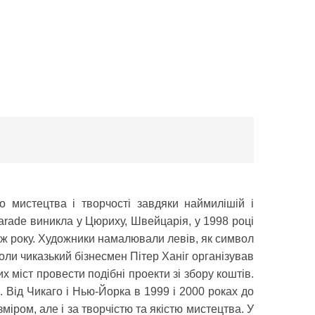
 мистецтва і творчості завдяки наймилішій і
Parade виникла у Цюриху, Швейцарія, у 1998 році
 ж року. Художники намалювали левів, як символ
оли чиказький бізнесмен Пітер Ханіг організував
х міст провести подібні проекти зі збору коштів.
 Від Чикаго і Нью-Йорка в 1999 і 2000 роках до
іром, але і за творчістю та якістю мистецтва. У