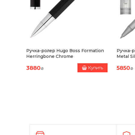
ON з
Ручка-ролер Hugo Boss Formation
Ручка-р
ю/
Herringbone Chrome
Metal Si
 та
3880
5850
Купить
Купить
₴
₴