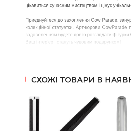
цікавиться сучасним мистецтвом і цінує унікальні
Приєднуйтеся до захоплення Cow Parade, занурте
колекційної статуетки. Арт-корови CowParade 
задоволенням будете довго розглядати фігурки 
Ваш інтер'єр і стануть чудовим подарунком!
СХОЖІ ТОВАРИ В НАЯВ