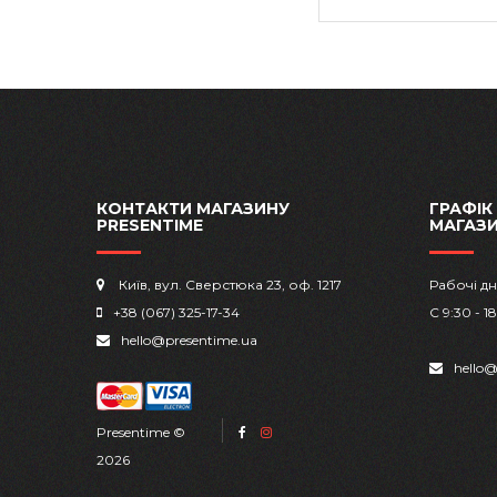
КОНТАКТИ МАГАЗИНУ
ГРАФІК
PRESENTIME
МАГАЗ
Київ, вул. Сверстюка 23, оф. 1217
Рабочі дн
+38 (067) 325-17-34
С 9:30 - 1
hello@presentime.ua
hello@
Presentime ©
2026