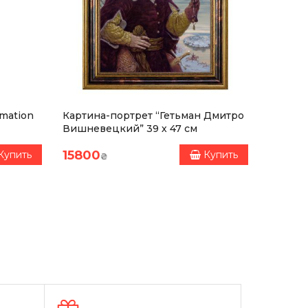
mation
Картина-портрет “Гетьман Дмитро
Картин
Вишневецкий” 39 х 47 см
Сагайда
15800
15800
Купить
Купить
₴