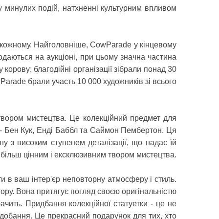
у минулих подій, натхненні культурним впливом
 кожному. Найголовніше, CowParade у кінцевому
родаються на аукціоні, при цьому значна частина
корову; благодійні організації зібрали понад 30
wParade брали участь 10 000 художників зі всього
 твором мистецтва. Це колекційний предмет для
 - Бен Кук, Енді Баббл та Саймон Пембертон. Ця
у з високим ступенем деталізації, що надає їй
ще більш цінним і ексклюзивним твором мистецтва.
и в ваш інтер'єр неповторну атмосферу і стиль.
тору. Вона притягує погляд своєю оригінальністю
ачить. Придбання колекційної статуетки - це не
одобання. Це прекрасний подарунок для тих, хто