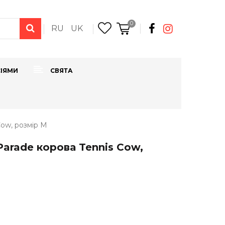
0
RU
UK
СІЯМИ
СВЯТА
Cow, розмір M
arade корова Tennis Cow,