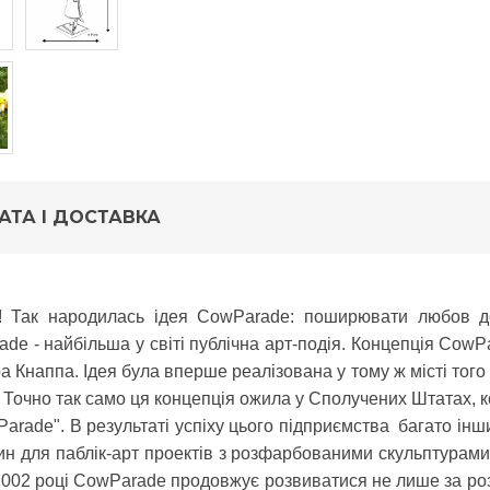
АТА І ДОСТАВКА
у! Так народилась ідея
CowParade
: поширювати любов до
rade - найбільша у світі публічна арт-подія. Концепція Cow
а Кнаппа. Ідея була вперше реалізована у тому ж місті того
у. Точно так само ця концепція ожила у Сполучених Штатах, к
Parade". В результаті успіху цього підприємства багато інши
рин для паблік-арт проектів з розфарбованими скульптурами.
 2002 році CowParade продовжує розвиватися не лише за розм