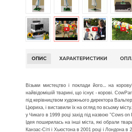
ОПИС
ХАРАКТЕРИСТИКИ
ОПЛ
Візьми мистецтво і поклади його... на коров
найвідомішій тварині, що існує - корові. CowPa
під керівництвом художнього директора Вальтер
Цюриха, і виставили їх на огляд по всьому міст
у Чикаго в 1999 році захід під назвою "Cows on 
Ідея поширилась на інші міста, які обрали тва
Канзас-Сіті і Хьюстона в 2001 році і Лондона в