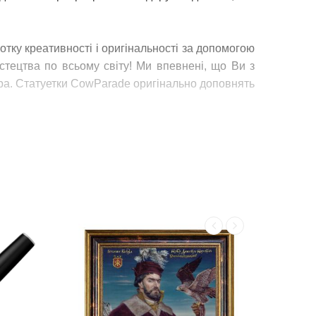
отку креативності і оригінальності за допомогою
стецтва по всьому світу! Ми впевнені, що Ви з
ора. Статуетки CowParade оригінально доповнять