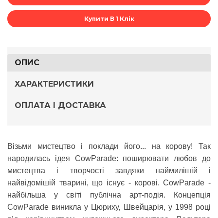
Купити В 1 Клік
ОПИС
ХАРАКТЕРИСТИКИ
ОПЛАТА І ДОСТАВКА
Візьми мистецтво і поклади його... на корову! Так
народилась ідея
CowParade
: поширювати любов до
мистецтва і творчості завдяки наймилішій і
найвідомішій тварині, що існує - корові. CowParade -
найбільша у світі публічна арт-подія. Концепція
CowParade виникла у Цюриху, Швейцарія, у 1998 році