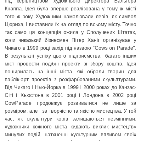
під керівництвом художнього директора Вальтера
Кнаппа. Ідея була вперше реалізована у тому ж місті
того ж року. Художники намалювали левів, як символ
Цюриха, і виставили їх на огляд по всьому місту. Точно
так само ця концепція ожила у Сполучених Штатах,
коли чиказький бізнесмен Пітер Ханіг організував у
Чикаго в 1999 році захід під назвою "Cows on Parade".
В результаті успіху цього підприємства багато інших
міст провести подібні проекти зі збору коштів. Ідея
поширилась на інші міста, які обрали тварин для
паблік-арт проектів з розфарбованими скульптурами.
Від Чикаго і Нью-Йорка в 1999 і 2000 роках до Канзас-
Сіті і Хьюстона в 2001 році і Лондона в 2002 році
CowParade продовжує розвиватися не лише за
розміром, але і за творчістю та якістю мистецтва. У той
час, як скульптури корів залишаються незмінними,
художники кожного міста кидають виклик мистецтву
минулих подій, натхненні культурним впливом своїх