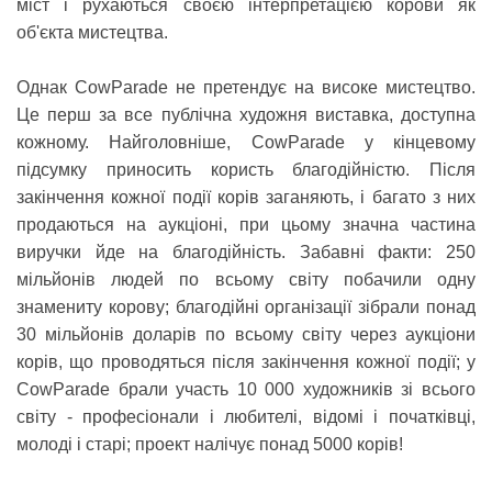
міст і рухаються своєю інтерпретацією корови як
об'єкта мистецтва.
Однак CowParade не претендує на високе мистецтво.
Це перш за все публічна художня виставка, доступна
кожному. Найголовніше, CowParade у кінцевому
підсумку приносить користь благодійністю. Після
закінчення кожної події корів заганяють, і багато з них
продаються на аукціоні, при цьому значна частина
виручки йде на благодійність. Забавні факти: 250
мільйонів людей по всьому світу побачили одну
знамениту корову; благодійні організації зібрали понад
30 мільйонів доларів по всьому світу через аукціони
корів, що проводяться після закінчення кожної події; у
CowParade брали участь 10 000 художників зі всього
світу - професіонали і любителі, відомі і початківці,
молоді і старі; проект налічує понад 5000 корів!