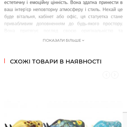
естетичну і емоційну цінність. Вона здатна принести в
ваш інтер'єр неповторну атмосферу і стиль. Нехай це
буде вітальня, кабінет або офіс, ця статуетка стане
привабливим доповненням до будь-якого простору.
Вона притягує погляд своєю оригінальністю та
незвичайністю, стаючи унікальним елементом декору,
ПОКАЗАТИ БІЛЬШЕ
який назавжди запам'ятається всім, хто його побачить.
Придбання колекційної статуетки - це не лише
можливість володіти твором мистецтва, але і спосіб
СХОЖІ ТОВАРИ В НАЯВНОСТІ
виразити свою індивідуальність та естетичні
уподобання. Це прекрасний подарунок для тих, хто
цікавиться сучасним мистецтвом і цінує унікальні речі.
Приєднуйтеся до захоплення Cow Parade, зануртесь у
світ мистецтва і краси, і додайте до свого інтер'єру
нотку креативності і оригінальності за допомогою
колекційної статуетки. Арт-корови CowParade
прикрашають доми колекціонерів і любителів сучасного