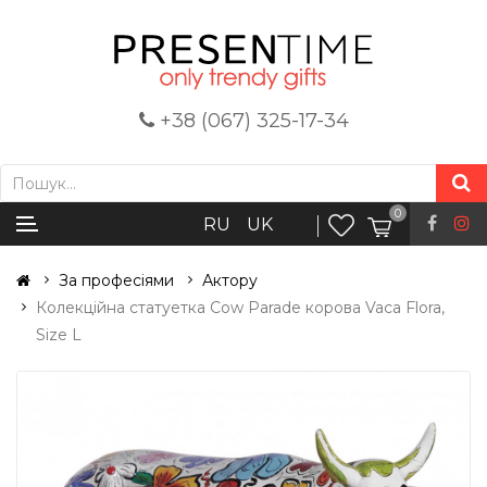
+38 (067) 325-17-34
0
RU
UK
За професіями
Актору
Колекційна статуетка Cow Parade корова Vaca Flora,
Size L