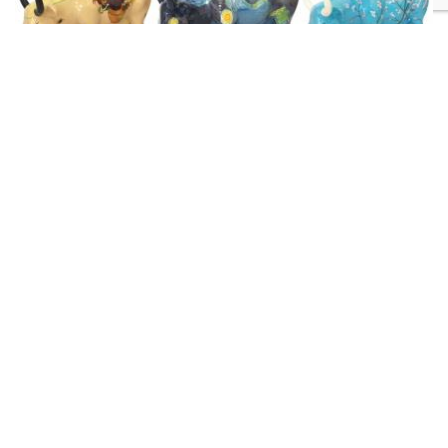
мистецтва по всьому світу! Ми впевнені, що Ви з
задоволенням будете довго розглядати фігурки
CowParade, тримати їх у руках, роздумувати про задум
автора. Статуетки CowParade оригінально доповнять
Ваш інтер'єр і стануть чудовим подарунком!
Набір колекційних статуеток Cow Parade VAN GOGH 10
х 6 см
4150
Купить
₴