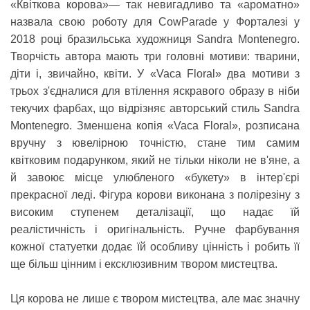
«Квіткова корова»
— так невигадливо та «ароматно»
назвала свою роботу для CowParade у Форталезі у
2018 році бразильська художниця Sandra Montenegro.
Творчість автора мають три головні мотиви: тварини,
діти і, звичайно, квіти. У «Vaca Floral» два мотиви з
трьох з'єдналися для втілення яскравого образу в ніби
текучих фарбах, що відрізняє авторський стиль Sandra
Montenegro. Зменшена копія «Vaca Floral», розписана
вручну з ювелірною точністю, стане тим самим
квітковим подарунком, який не тільки ніколи не в'яне, а
й завоює місце улюбленого «букету» в інтер'єрі
прекрасної леді. Фігура корови виконана з полірезіну з
високим ступенем деталізації, що надає їй
реалістичність і оригінальність. Ручне фарбування
кожної статуетки додає їй особливу цінність і робить її
ще більш цінним і ексклюзивним твором мистецтва.
Ця корова не лише є твором мистецтва, але має значну