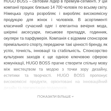
HUGO BOSS
– світовий лідер в преміум-сегменті. У цій
компанії працює близько 14 700 чоловік по всьому світу.
Німецька група розробляє і виробляє високоякісну
продукцію для жінок і чоловіків. В асортименті
класичний сучасний одяг і елегантна вечірня мода,
шкіряні аксесуари, письмове приладдя, годинник,
окуляри та парфумерія. Компанія є відомим спонсором
преміального спорту, передаючи такі цінності бренду, як
успіх, точність, інновації та стабільність.
Спонсорство
культурних заходів є ще однією ключовою сферою
комунікації, HUGO BOSS прагне створити спільну мову
між мистецтвом та модою з точки зору дизайну,
естетики та творчості. HUGO BOSS пропонує
високоякісні продукти, орієнтовані на інноваційний
дизайн та презентацію подарунків.
ПОКАЗАТИ БІЛЬШЕ