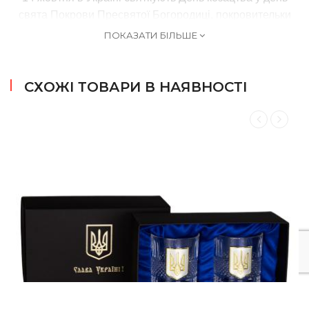
свята Покрови Пресвятої Богородиці, покровительки
козаків.
ПОКАЗАТИ БІЛЬШЕ
СХОЖІ ТОВАРИ В НАЯВНОСТІ
Козацька люлька
У вільний час запорізькі козаки любили поговорити і
послухати розповіді інших, тримаючи при цьому в зубах
колиски, так звані «носогрійки» або «буруньки», і