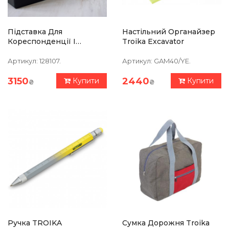
Підставка Для
Настільний Органайзер
Кореспонденції І
Troika Excavator
Паперів Philippi Giorgio
Артикул:
128107.
Артикул:
GAM40/YE.
3150
2440
Купити
Купити
₴
₴
Ручка TROIKA
Сумка Дорожня Troika