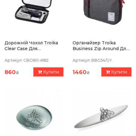
Дорожній Чохол Troika
Органайзер Troika
Clear Case Для
Business Zip Around Для
Аксесуарів
Аксесуарів, Сірий
Артикул:
CBO80-A182.
Артикул:
BBG54/GY.
860
1460
Купити
Купити
₴
₴