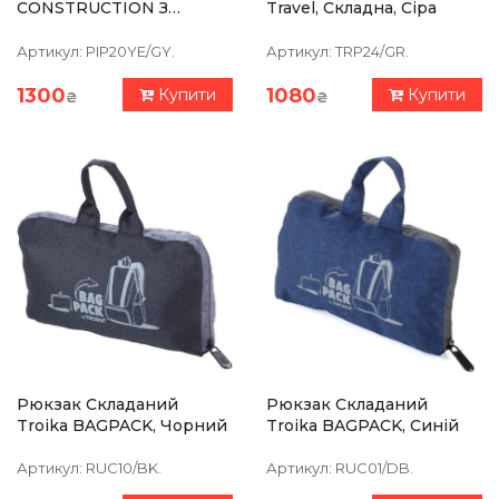
CONSTRUCTION З
Travel, Складна, Сіра
Лінійкою, Стилусом,
Плоскою/
Артикул:
PIP20YE/GY.
Артикул:
TRP24/GR.
Хрестоподібною
Викруткою Та Рівнем,
1300
1080
Купити
Купити
₴
₴
Сіро-Жовта
Рюкзак Складаний
Рюкзак Складаний
Troika BAGPACK, Чорний
Troika BAGPACK, Синій
Артикул:
RUC10/BK.
Артикул:
RUC01/DB.