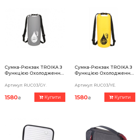
Сумка-Рюкзак TROIKA З
Сумка-Рюкзак TROIKA З
Функцією Охолодження,
Функцією Охолодження,
Сірий
Жовта
Артикул:
RUC03/GY.
Артикул:
RUC03/YE.
1580
1580
Купити
Купити
₴
₴