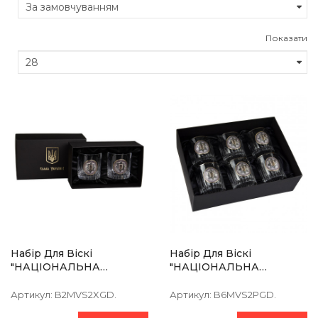
Показати
Набір Для Віскі
Набір Для Віскі
"НАЦІОНАЛЬНА
"НАЦІОНАЛЬНА
ПОЛІЦІЯ" 2 Келиха 360
ПОЛІЦІЯ" 6 Келихів 360
Мл,чистий Кришталь,
Мл, Кришталь З
Артикул:
B2MVS2XGD.
Артикул:
B6MVS2PGD.
Зображення Зі Срібла З
Платиною, Зображення Зі