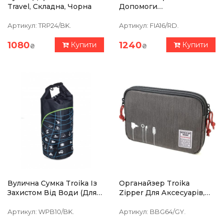
Travel, Складна, Чорна
Допомоги
Непромокаючий З
Карабіном Troika TROIKA
Артикул:
TRP24/BK.
Артикул:
FIA16/RD.
ERSTE HILFE SET
1080
1240
Купити
Купити
₴
₴
Вулична Сумка Troika Із
Органайзер Troika
Захистом Від Води (для
Zipper Для Аксесуарів,
Водних Видів Спорту)
Коричневий
WATERPROOF BAG
Артикул:
WPB10/BK.
Артикул:
BBG64/GY.