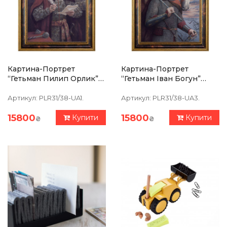
Картина-Портрет
Картина-Портрет
“Гетьман Пилип Орлик”
“Гетьман Іван Богун”
39 Х 47 См
39х47см
Артикул:
PLR31/38-UA1.
Артикул:
PLR31/38-UA3.
15800
15800
Купити
Купити
₴
₴