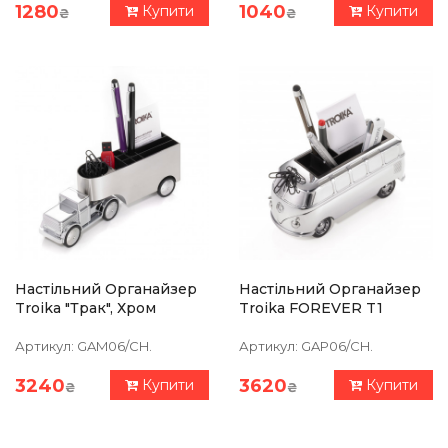
1280
1040
Купити
Купити
₴
₴
Настільний Органайзер
Настільний Органайзер
Troika "Трак", Хром
Troika FOREVER T1
Артикул:
GAM06/CH.
Артикул:
GAP06/CH.
3240
3620
Купити
Купити
₴
₴