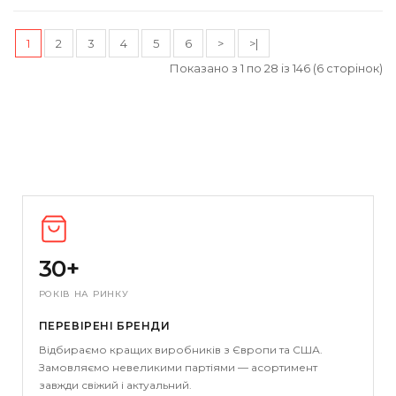
1
2
3
4
5
6
>
>|
Показано з 1 по 28 із 146 (6 сторінок)
30+
РОКІВ НА РИНКУ
ПЕРЕВІРЕНІ БРЕНДИ
Відбираємо кращих виробників з Європи та США.
Замовляємо невеликими партіями — асортимент
завжди свіжий і актуальний.