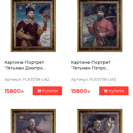
Картина-Портрет
Картина-Портрет
“Гетьман Дмитро
“Гетьман Петро
Вишневецкий” 39 Х 47
Сагайдачний” 39 Х 47 См
См
Артикул:
PLR31/38-UA2.
Артикул:
PLR31/38-UA5.
15800
15800
Купити
Купити
₴
₴